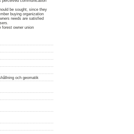
rs perceived communication
hould be sought, since they
timber buying organization
wners needs are satisfied
sers.
e forest owner union
ushållning och geomatik