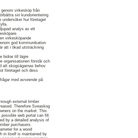
t genom virkesköp från
rbättra sin kundorientering
e undersöker hur företaget
ylla.
rdjupad analys av ett
kesköpare.
r en virkesköpande
ls genom god kommunikation
r att i ökad utsträckning
bidrar till lägre
de organisationen förstår och
med att skogsägarnas behov
mot företaget och dess
rfrågar med avseende på
hrough external timber
ncreased. Therefore Sveaskog
 owners on the market. This
ossible web portal can fill.
ed by a detailed analysis of
timber purchasers.
rameter for a wood
 in itself is maintained by