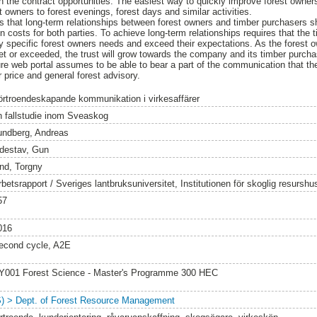
the contract opportunities. The easiest way to quickly improve forest owne
st owners to forest evenings, forest days and similar activities.
 that long-term relationships between forest owners and timber purchasers s
on costs for both parties. To achieve long-term relationships requires that the 
specific forest owners needs and exceed their expectations. As the forest o
et or exceeded, the trust will grow towards the company and its timber purcha
ture web portal assumes to be able to bear a part of the communication that th
 price and general forest advisory.
örtroendeskapande kommunikation i virkesaffärer
n fallstudie inom Sveaskog
undberg, Andreas
idestav, Gun
ind, Torgny
rbetsrapport / Sveriges lantbruksuniversitet, Institutionen för skoglig resursh
57
016
econd cycle, A2E
Y001 Forest Science - Master's Programme 300 HEC
S) > Dept. of Forest Resource Management