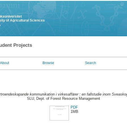
uksuniversitet
ity of Agricultural Sciences
y
udent Projects
About
Browse
Search
rtroendeskapande kommunikation i virkesaffärer : en fallstudie inom Sveasko
SLU, Dept. of Forest Resource Management
PDF
1MB