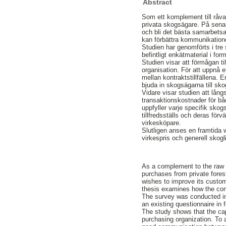
Abstract
Som ett komplement till råv
privata skogsägare. På senar
och bli det bästa samarbets
kan förbättra kommunikatione
Studien har genomförts i tre 
befintligt enkätmaterial i 
Studien visar att förmågan t
organisation. För att uppnå e
mellan kontraktstillfällena. 
bjuda in skogsägarna till sko
Vidare visar studien att lång
transaktionskostnader för bå
uppfyller varje specifik skog
tillfredsställs och deras för
virkesköpare.
Slutligen anses en framtida
virkespris och generell skogl
As a complement to the raw 
purchases from private fores
wishes to improve its custom
thesis examines how the comp
The survey was conducted in t
an existing questionnaire in
The study shows that the cap
purchasing organization. To a