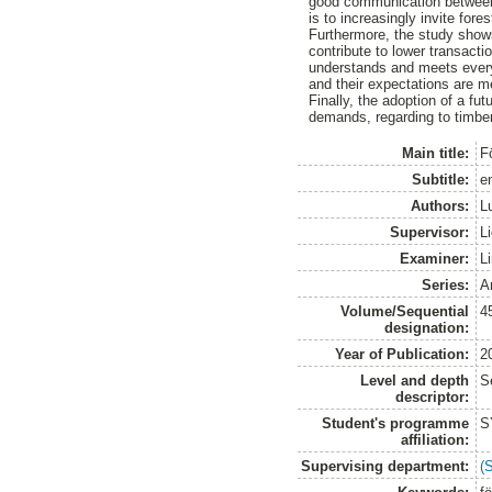
good communication between 
is to increasingly invite fore
Furthermore, the study shows
contribute to lower transacti
understands and meets every 
and their expectations are m
Finally, the adoption of a fu
demands, regarding to timber
Main title:
F
Subtitle:
e
Authors:
L
Supervisor:
L
Examiner:
L
Series:
A
Volume/Sequential
4
designation:
Year of Publication:
2
Level and depth
S
descriptor:
Student's programme
S
affiliation:
Supervising department:
(