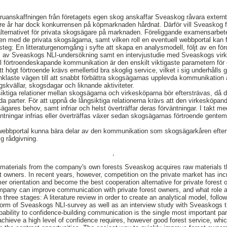
aruanskaffningen från företagets egen skog anskaffar Sveaskog råvara extern
e år har dock konkurrensen på köpmarknaden hårdnat. Därför vill Sveaskog fö
alternativet för privata skogsägare på marknaden. Föreliggande examensarbet
n med de privata skogsägarna, samt vilken roll en eventuell webbportal kan f
steg: En litteraturgenomgång i syfte att skapa en analysmodell, följt av en fö
form av Sveaskogs NLI-undersökning samt en intervjustudie med Sveaskogs vir
ill förtroendeskapande kommunikation är den enskilt viktigaste parametern fö
tt högt förtroende krävs emellertid bra skoglig service, vilket i sig underhål
Enklaste vägen till att snabbt förbättra skogsägarnas upplevda kommunikation ä
gskvällar, skogsdagar och liknande aktiviteter.
siktiga relationer mellan skogsägarna och virkesköparna bör eftersträvas, då de 
da parter. För att uppnå de långsiktiga relationerna krävs att den virkesköpan
sägares behov, samt infriar och helst överträffar deras förväntningar. I takt 
väntningar infrias eller överträffas växer sedan skogsägarnas förtroende gente
 webbportal kunna bära delar av den kommunikation som skogsägarkåren efte
ig rådgivning.
,
materials from the company's own forests Sveaskog acquires raw materials t
t owners. In recent years, however, competition on the private market has i
er orientation and become the best cooperation alternative for private forest
any can improve communication with private forest owners, and what role a p
hree stages: A literature review in order to create an analytical model, follow
 form of Sveaskogs NLI-survey as well as an interview study with Sveaskogs 
ability to confidence-building communication is the single most important pa
chieve a high level of confidence requires, however good forest service, which