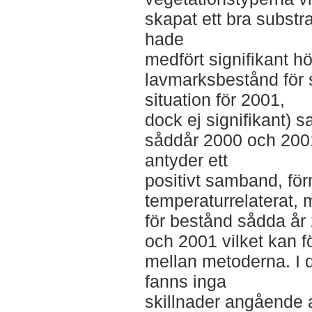
skapat ett bra substra
hade
medfört signifikant hö
lavmarksbestånd för
situation för 2001,
dock ej signifikant) s
såddår 2000 och 200
antyder ett
positivt samband, fö
temperaturrelaterat, 
för bestånd sådda år
och 2001 vilket kan fö
mellan metoderna. I 
fanns inga
skillnader angående a