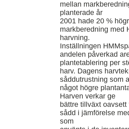
mellan markberednin
planterade år
2001 hade 20 % högre 
markberedning med 
harvning.
Inställningen HMMspår
andelen påverkad are
plantetablering per s
harv. Dagens harvtek
såddutrustning som a
något högre plantanta
Harven verkar ge
bättre tillväxt oavsett
sådd i jämförelse m
som