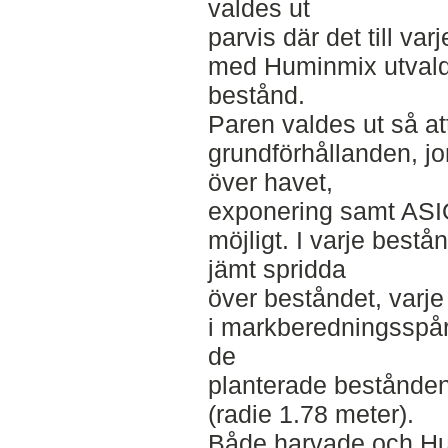
valdes ut
parvis där det till v
med Huminmix utvald
bestånd.
Paren valdes ut så at
grundförhållanden, jo
över havet,
exponering samt ASIO
möjligt. I varje best
jämt spridda
över beståndet, varje
i markberedningsspå
de
planterade bestånden
(radie 1.78 meter).
Både harvade och H