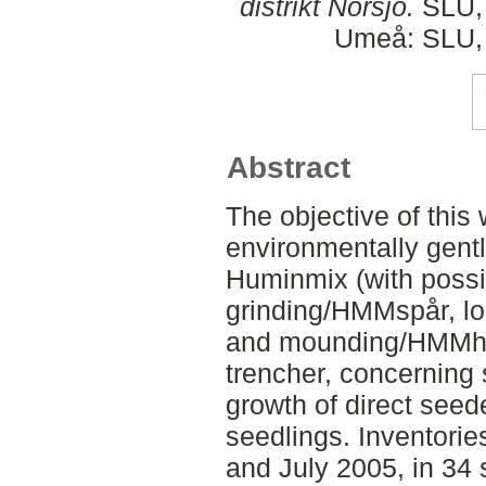
distrikt Norsjö.
SLU, 
Umeå: SLU, D
Abstract
The objective of this
environmentally gentl
Huminmix (with possibi
grinding/HMMspår, l
and mounding/HMMhög
trencher, concerning
growth of direct see
seedlings. Inventori
and July 2005, in 34