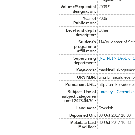
Volume/Sequential
2006:9
designation:
Year of
2006
Publication:
Level and depth
Other
descriptor:
Student's
1140A Master of Scie
programme
affiliation:
Supervising
(NL, NJ) > Dept. of S
department:
Keywords:
maskinell skogssådd
URN:NBN:
urn:nbn:se:slu:epsil
Permanent URL:
http://urn.kb.se/res
Subject. Use of
Forestry - General a
subject categories
until 2023-04-30.:
Language:
Swedish
Deposited On:
30 Oct 2017 10:33
Metadata Last
30 Oct 2017 10:33
Modified: