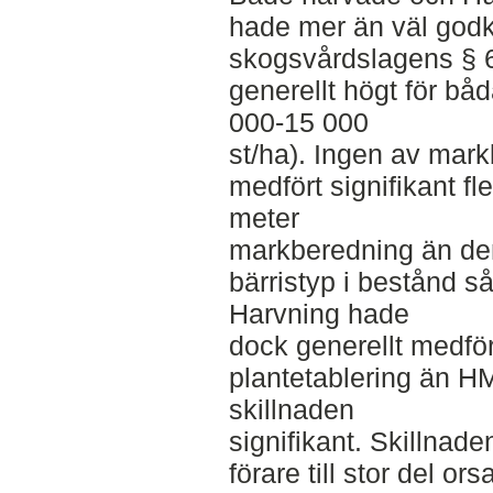
hade mer än väl godk
skogsvårdslagens § 6.
generellt högt för bå
000-15 000
st/ha). Ingen av ma
medfört signifikant fle
meter
markberedning än den 
bärristyp i bestånd 
Harvning hade
dock generellt medfö
plantetablering än H
skillnaden
signifikant. Skillnad
förare till stor del o