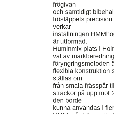
frögivan
och samtidigt bibehål
frösläppets precision 
verkar
inställningen HMMhö
är utformad.
Huminmix plats i Hol
val av markberednin
föryngringsmetoden är
flexibla konstruktion
ställas om
från smala frässpår til
sträckor på upp mot 2.
den borde
kunna användas i fler