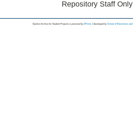
Repository Staff Onl
Epsilon Archive for Student Projects is
powored by
EPrints 3
developed by
School of Electronics an