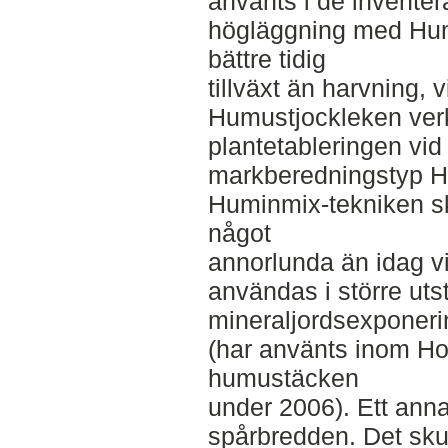
använts i de invent
högläggning med Hum
bättre tidig
tillväxt än harvning, v
Humustjockleken ver
plantetableringen vid
markberedningstyp H
Huminmix-tekniken s
något
annorlunda än idag v
användas i större ut
mineraljordsexponeri
(har använts inom Ho
humustäcken
under 2006). Ett anna
spårbredden. Det skul