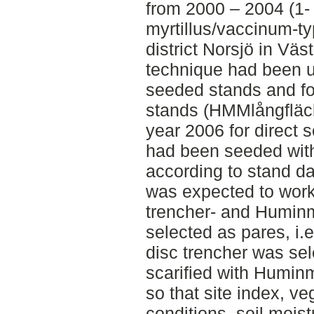
from 2000 – 2004 (1- 
myrtillus/vaccinum-t
district Norsjö in Vä
technique had been 
seeded stands and f
stands (HMMlångfläc
year 2006 for direct 
had been seeded wit
according to stand d
was expected to work 
trencher- and Humin
selected as pares, i.e
disc trencher was sel
scarified with Humin
so that site index, ve
conditions, soil moistu