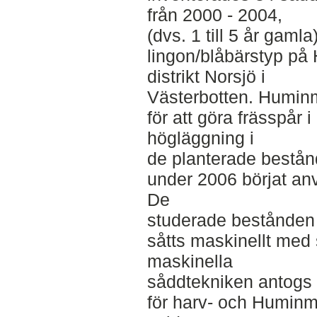
från 2000 - 2004,
(dvs. 1 till 5 år gamla
lingon/blåbärstyp på
distrikt Norsjö i
Västerbotten. Humin
för att göra frässpår
högläggning i
de planterade bestån
under 2006 börjat anv
De
studerade bestånden 
såtts maskinellt med
maskinella
såddtekniken antogs h
för harv- och Humin