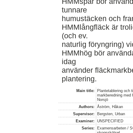
HMMspår bör använda
tunnare
humustäcken och fram
HMMlångfläck är troli
(och ev.
naturlig föryngring) 
HMMhög bör använda
idag
använder fläckmarkber
plantering.
Main title:
Plantetablering och ti
markberedning med h
Norsjö
Authors:
Åström, Håkan
Supervisor:
Bergsten, Urban
Examiner:
UNSPECIFIED
Series:
Examensarbeten / Sve
skogsskötsel