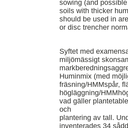
sowing (and possible 
soils with thicker h
should be used in are
or disc trencher norma
Syftet med examensar
miljömässigt skons
markberedningsaggre
Huminmix (med möjlig
fräsning/HMMspår, f
högläggning/HMMhög)
vad gäller plantetable
och
plantering av tall. Und
inventerades 34 sådd