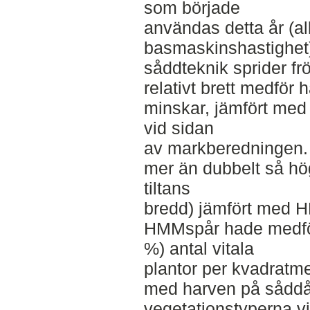
som började
användas detta år (all
basmaskinshastighet
såddteknik sprider fr
relativt brett medför 
minskar, jämfört med
vid sidan
av markberedningen. 
mer än dubbelt så hö
tiltans
bredd) jämfört med 
HMMspår hade medfört
%) antal vitala
plantor per kvadratm
med harven på såddå
vegetationstyperna vi