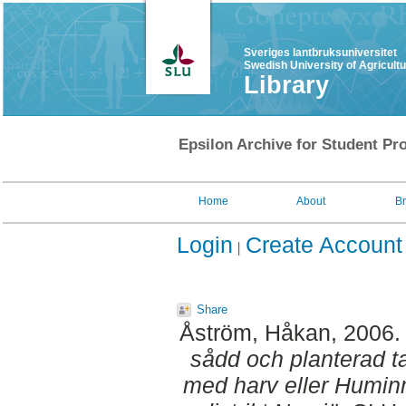
Sveriges lantbruksuniversitet
Swedish University of Agricult
Library
Epsilon Archive for Student Pro
Home
About
B
Login
Create Account
Share
Åström, Håkan
, 2006
sådd och planterad ta
med harv eller Humin