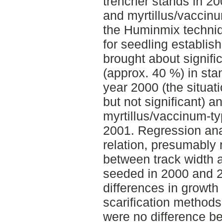
trencher stands in 20
and myrtillus/vaccinu
the Huminmix techniq
for seedling establis
brought about signifi
(approx. 40 %) in sta
year 2000 (the situat
but not significant) a
myrtillus/vaccinum-t
2001. Regression ana
relation, presumably 
between track width a
seeded in 2000 and 2
differences in growth
scarification methods
were no difference be