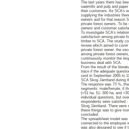
The last years there has be
sawmills and pulp and paper 
their customers. As SCA’s wo
supplying the industries ther
owners and for that reason
private forest owners. To be s
owners and customer satisfac
To investigate SCA’s relati
satisfaction among private f
timber to SCA. The study consi
review which aimed to cover 
private forest owner; the se
among private forest owners,
continuously monitor the res
business deal with SCA.
From the result of the litera
trace if the adequate questi
sent in September 2005 to 1
SCA Skog Jämtland during t
The response was 73 %, that
segments: male/female, if the
(<51 ha, 51- 300 ha, and >3
individual questions, but ov
respondents were satisfied -
Skog Jämtland. There were 
these things was to give mor
concluded.
The spreadsheet model was 
connected to the employee w
was also designed to see if 