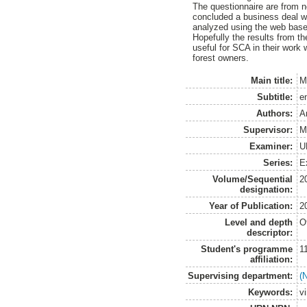
The questionnaire are from n
concluded a business deal w
analyzed using the web bas
Hopefully the results from t
useful for SCA in their work 
forest owners.
Main title:
M
Subtitle:
e
Authors:
A
Supervisor:
M
Examiner:
U
Series:
E
Volume/Sequential
2
designation:
Year of Publication:
2
Level and depth
O
descriptor:
Student's programme
1
affiliation:
Supervising department:
(N
Keywords:
v