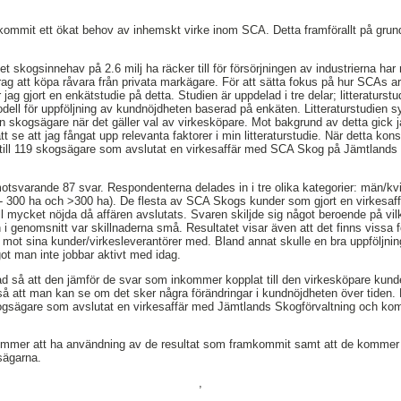
kommit ett ökat behov av inhemskt virke inom SCA. Detta framförallt på grun
skogsinnehav på 2.6 milj ha räcker till för försörjningen av industrierna har 
ag att köpa råvara från privata markägare. För att sätta fokus på hur SCAs a
 jag gjort en enkätstudie på detta. Studien är uppdelad i tre delar; litteraturs
ll för uppföljning av kundnöjdheten baserad på enkäten. Litteraturstudien syft
n skogsägare när det gäller val av virkesköpare. Mot bakgrund av detta gick 
tt se att jag fångat upp relevanta faktorer i min litteraturstudie. När detta kon
till 119 skogsägare som avslutat en virkesaffär med SCA Skog på Jämtlands 
svarande 87 svar. Respondenterna delades in i tre olika kategorier: män/kvi
51- 300 ha och >300 ha). De flesta av SCA Skogs kunder som gjort en virkesa
ill mycket nöjda då affären avslutats. Svaren skiljde sig något beroende på v
 i genomsnitt var skillnaderna små. Resultatet visar även att det finns vissa 
mot sina kunder/virkesleverantörer med. Bland annat skulle en bra uppföljning
t man inte jobbar aktivt med idag.
d så att den jämför de svar som inkommer kopplat till den virkesköpare kunde
å att man kan se om det sker några förändringar i kundnöjdheten över tiden
skogsägare som avslutat en virkesaffär med Jämtlands Skogförvaltning och 
mmer att ha användning av de resultat som framkommit samt att de kommer a
sägarna.
,