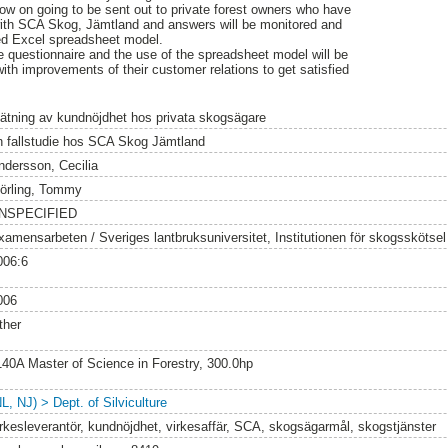
ow on going to be sent out to private forest owners who have
ith SCA Skog, Jämtland and answers will be monitored and
ed Excel spreadsheet model.
he questionnaire and the use of the spreadsheet model will be
with improvements of their customer relations to get satisfied
ätning av kundnöjdhet hos privata skogsägare
n fallstudie hos SCA Skog Jämtland
ndersson, Cecilia
örling, Tommy
NSPECIFIED
xamensarbeten / Sveriges lantbruksuniversitet, Institutionen för skogsskötsel
006:6
006
ther
140A Master of Science in Forestry, 300.0hp
L, NJ) > Dept. of Silviculture
irkesleverantör, kundnöjdhet, virkesaffär, SCA, skogsägarmål, skogstjänster