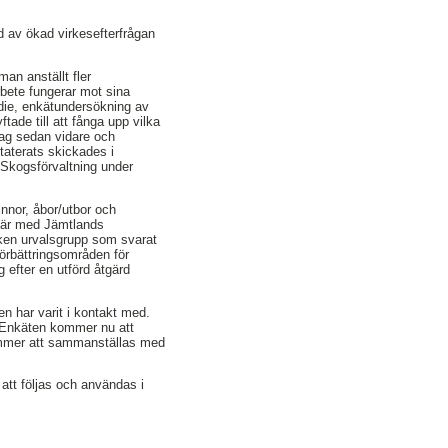
d av ökad virkesefterfrågan
man anställt fler
rbete fungerar mot sina
tudie, enkätundersökning av
ade till att fånga upp vilka
jag sedan vidare och
staterats skickades i
Skogsförvaltning under
nnor, åbor/utbor och
ffär med Jämtlands
ilken urvalsgrupp som svarat
förbättringsområden för
 efter en utförd åtgärd
n har varit i kontakt med.
. Enkäten kommer nu att
kommer att sammanställas med
tt följas och användas i