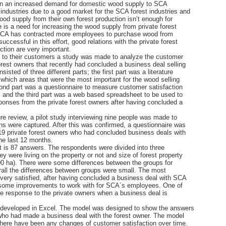
en an increased demand for domestic wood supply to SCA
industries due to a good market for the SCA forest industries and
od supply from their own forest production isn’t enough for
e is a need for increasing the wood supply from private forest
 SCA has contracted more employees to purchase wood from
uccessful in this effort, good relations with the private forest
tion are very important.
on to their customers a study was made to analyze the customer
orest owners that recently had concluded a business deal selling
sted of three different parts; the first part was a literature
which areas that were the most important for the wood selling
cond part was a questionnaire to measure customer satisfaction
 and the third part was a web based spreadsheet to be used to
ponses from the private forest owners after having concluded a
ture review, a pilot study interviewing nine people was made to
ons were captured. After this was confirmed, a questionnaire was
19 private forest owners who had concluded business deals with
he last 12 months.
 is 87 answers. The respondents were divided into three
y were living on the property or not and size of forest property
00 ha). There were some differences between the groups for
erall the differences between groups were small. The most
 very satisfied, after having concluded a business deal with SCA
some improvements to work with for SCA´s employees. One of
e response to the private owners when a business deal is
developed in Excel. The model was designed to show the answers
ho had made a business deal with the forest owner. The model
there have been any changes of customer satisfaction over time.