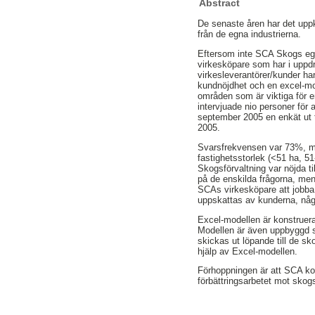
Abstract
De senaste åren har det upp
från de egna industrierna.
Eftersom inte SCA Skogs eget 
virkesköpare som har i uppdr
virkesleverantörer/kunder har
kundnöjdhet och en excel-mode
områden som är viktiga för e
intervjuade nio personer för a
september 2005 en enkät ut 
2005.
Svarsfrekvensen var 73%, mot
fastighetsstorlek (<51 ha, 
Skogsförvaltning var nöjda t
på de enskilda frågorna, men
SCAs virkesköpare att jobba 
uppskattas av kunderna, någo
Excel-modellen är konstruera
Modellen är även uppbyggd s
skickas ut löpande till de 
hjälp av Excel-modellen.
Förhoppningen är att SCA ko
förbättringsarbetet mot skog