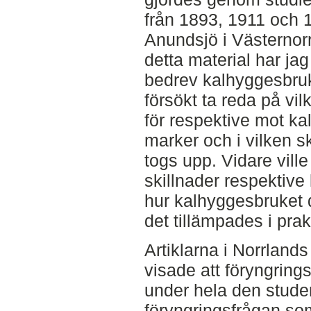
från 1893, 1911 och 
Anundsjö i Västernor
detta material har ja
bedrev kalhyggesbruk
försökt ta reda på vi
för respektive mot ka
marker och i vilken s
togs upp. Vidare ville
skillnader respektive
hur kalhyggesbruket d
det tillämpades i prak
Artiklarna i Norrland
visade att föryngrings
under hela den stude
föryngringsfrågan so