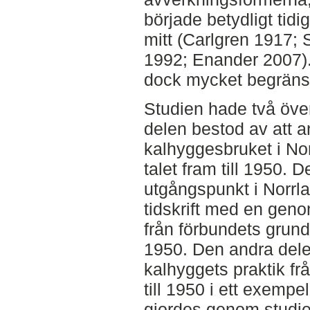
började betydligt tidi
mitt (Carlgren 1917; 
1992; Enander 2007)
dock mycket begräns
Studien hade två öve
delen bestod av att 
kalhyggesbruket i Nor
talet fram till 1950. 
utgångspunkt i Norrl
tidskrift med en gen
från förbundets grund
1950. Den andra dele
kalhyggets praktik frå
till 1950 i ett exempe
gjordes genom studie