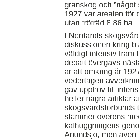
granskog och ”något st
1927 var arealen för 
utan fröträd 8,86 ha.
I Norrlands skogsvård
diskussionen kring b
väldigt intensiv fram
debatt övergavs nästa
är att omkring år 19
vedertagen avverknin
gav upphov till inten
heller några artiklar
skogsvårdsförbunds ti
stämmer överens med
kalhuggningens genom
Anundsjö, men även f