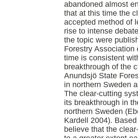
abandoned almost enti
that at this time the 
accepted method of l
rise to intense debate
the topic were publish
Forestry Association
time is consistent wit
breakthrough of the c
Anundsjö State Forest
in northern Sweden a
The clear-cutting sys
its breakthrough in t
northern Sweden (Eb
Kardell 2004). Based 
believe that the clea
to a greater extent ear