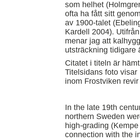
som helhet (Holmgre
ofta ha fått sitt geno
av 1900-talet (Ebeli
Kardell 2004). Utifrån
menar jag att kalhygg
utsträckning tidigare 
Citatet i titeln är häm
Titelsidans foto visa
inom Frostviken revir
In the late 19th centur
northern Sweden were
high-grading (Kempe 
connection with the in