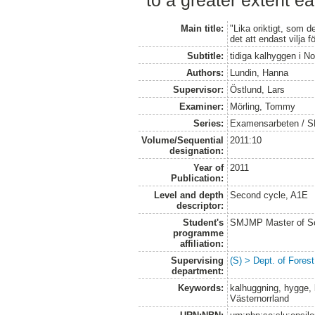
Main title:
"Lika oriktigt, som de
det att endast vilja 
Subtitle:
tidiga kalhyggen i No
Authors:
Lundin, Hanna
Supervisor:
Östlund, Lars
Examiner:
Mörling, Tommy
Series:
Examensarbeten / SLU
Volume/Sequential
2011:10
designation:
Year of
2011
Publication:
Level and depth
Second cycle, A1E
descriptor:
Student's
SMJMP Master of Sc
programme
affiliation:
Supervising
(S) > Dept. of Fore
department:
Keywords:
kalhuggning, hygge,
Västernorrland