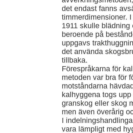
det endast fanns avsä
timmerdimensioner. I
1911 skulle blädning 
beroende på bestånd
uppgavs trakthuggnin
det använda skogsbru
tillbaka.
Förespråkarna för ka
metoden var bra för 
motståndarna hävdad
kalhyggena togs upp 
granskog eller skog 
men även överårig o
I indelningshandling
vara lämpligt med hyg