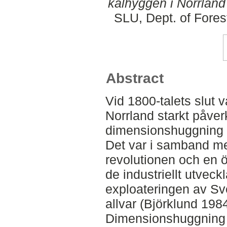
kalhyggen i Norrland 
SLU, Dept. of Fore
Abstract
Vid 1800-talets slut v
Norrland starkt påve
dimensionshuggning 
Det var i samband me
revolutionen och en ö
de industriellt utvec
exploateringen av Sve
allvar (Björklund 198
Dimensionshuggning o