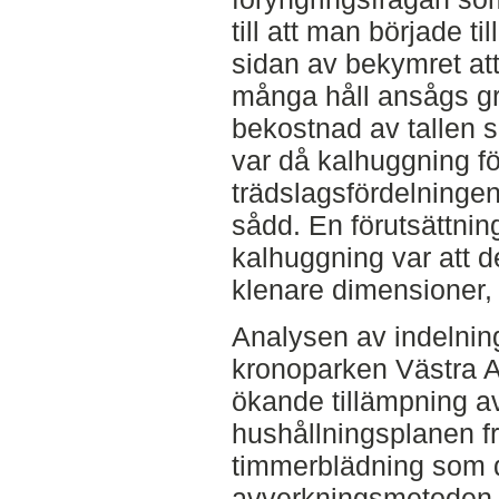
till att man började t
sidan av bekymret at
många håll ansågs g
bekostnad av tallen 
var då kalhuggning fö
trädslagsfördelningen
sådd. En förutsättning
kalhuggning var att d
klenare dimensioner, vi
Analysen av indelnin
kronoparken Västra A
ökande tillämpning a
hushållningsplanen f
timmerblädning som 
avverkningsmetoden, 