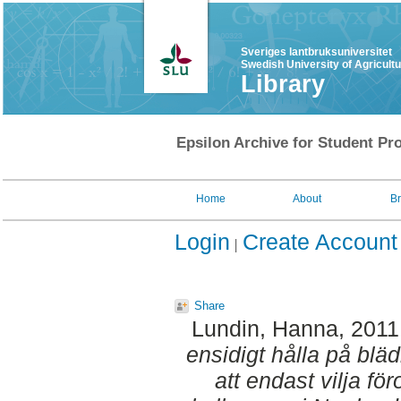
Sveriges lantbruksuniversitet
Swedish University of Agricult
Library
Epsilon Archive for Student Pro
Home
About
B
Login
Create Account
Share
Lundin, Hanna
, 2011
ensidigt hålla på blädn
att endast vilja för