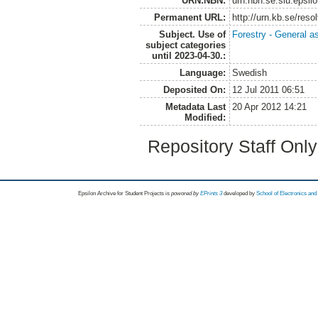
URN:NBN:
urn:nbn:se:slu:epsil
Permanent URL:
http://urn.kb.se/res
Subject. Use of
Forestry - General a
subject categories
until 2023-04-30.:
Language:
Swedish
Deposited On:
12 Jul 2011 06:51
Metadata Last
20 Apr 2012 14:21
Modified:
Repository Staff Onl
Epsilon Archive for Student Projects is
powored by
EPrints 3
developed by
School of Electronics an