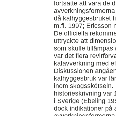
fortsatte att vara de
avverkningsformerna f
då kalhyggesbruket f
m.fl. 1997; Ericsson 
De officiella rekomme
uttryckte att dimens
som skulle tillämpas 
var det flera revirför
kalavverkning med ef
Diskussionen angåen
kalhyggesbruk var l
inom skogsskötseln. E
historieskrivning var
i Sverige (Ebeling 19
dock indikationer på 
avverkningsformerna