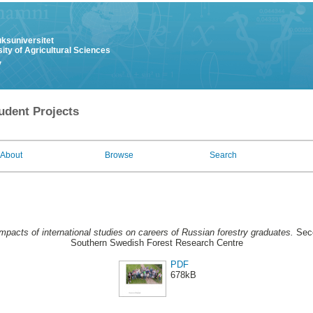
uksuniversitet
ity of Agricultural Sciences
y
udent Projects
About
Browse
Search
mpacts of international studies on careers of Russian forestry graduates.
Seco
Southern Swedish Forest Research Centre
PDF
678kB