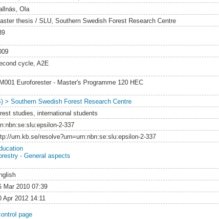
allnäs, Ola
aster thesis / SLU, Southern Swedish Forest Research Centre
39
009
econd cycle, A2E
M001 Euroforester - Master's Programme 120 HEC
S) > Southern Swedish Forest Research Centre
rest studies, international students
rn:nbn:se:slu:epsilon-2-337
ttp://urn.kb.se/resolve?urn=urn:nbn:se:slu:epsilon-2-337
ducation
orestry - General aspects
nglish
6 Mar 2010 07:39
0 Apr 2012 14:11
control page