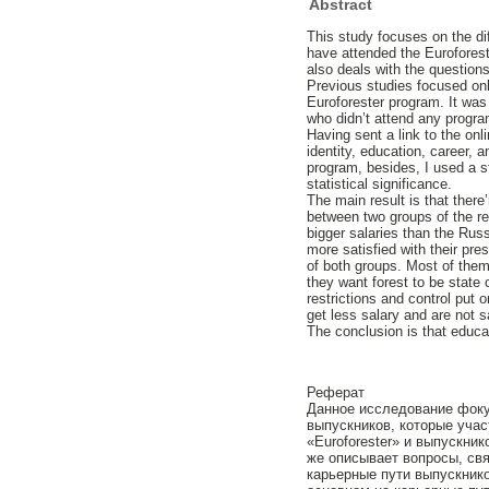
Abstract
This study focuses on the di
have attended the Eurofores
also deals with the question
Previous studies focused onl
Euroforester program. It was
who didn’t attend any progr
Having sent a link to the onl
identity, education, career, 
program, besides, I used a s
statistical significance.
The main result is that there’
between two groups of the re
bigger salaries than the Ru
more satisfied with their pre
of both groups. Most of the
they want forest to be state
restrictions and control put
get less salary and are not s
The conclusion is that educa
Реферат
Данное исследование фоку
выпускников, которые уча
«Euroforester» и выпускник
же описывает вопросы, свя
карьерные пути выпускни