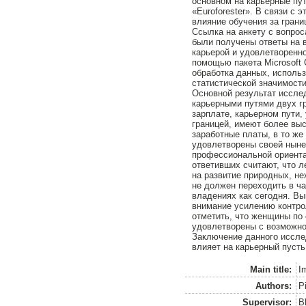
основном на карьерные пу
«Euroforester». В связи с 
влияние обучения за грани
Ссылка на анкету с вопро
были получены ответы на 
карьерой и удовлетворенн
помощью пакета Microsoft O
обработка данных, исполь
статистической значимост
Основной результат иссле
карьерными путями двух г
зарплате, карьерном пути,
границей, имеют более вы
заработные платы, в то же
удовлетворены своей ныне
профессиональной ориента
ответивших считают, что 
на развитие природных, не
не должен переходить в ча
владениях как сегодня. Вы
внимание усилению контро
отметить, что женщины по
удовлетворены с возможно
Заключение данного исслед
влияет на карьерный пусть
Main title:
I
Authors:
P
Supervisor:
B