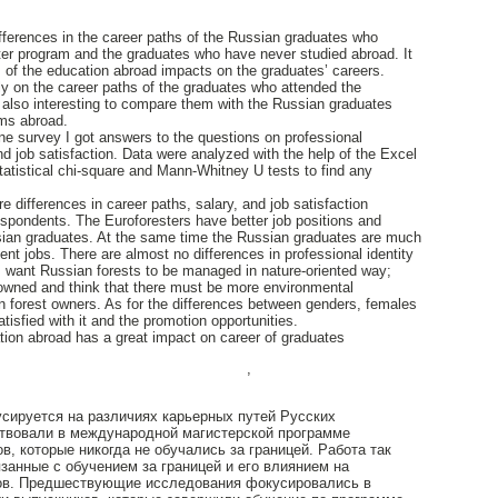
fferences in the career paths of the Russian graduates who
ter program and the graduates who have never studied abroad. It
s of the education abroad impacts on the graduates’ careers.
y on the career paths of the graduates who attended the
 also interesting to compare them with the Russian graduates
ams abroad.
ine survey I got answers to the questions on professional
and job satisfaction. Data were analyzed with the help of the Excel
tatistical chi-square and Mann-Whitney U tests to find any
re differences in career paths, salary, and job satisfaction
spondents. The Euroforesters have better job positions and
ssian graduates. At the same time the Russian graduates are much
sent jobs. There are almost no differences in professional identity
m want Russian forests to be managed in nature-oriented way;
 owned and think that there must be more environmental
 on forest owners. As for the differences between genders, females
atisfied with it and the promotion opportunities.
tion abroad has a great impact on career of graduates
,
сируется на различиях карьерных путей Русских
ствовали в международной магистерской программе
ов, которые никогда не обучались за границей. Работа так
занные с обучением за границей и его влиянием на
ков. Предшествующие исследования фокусировались в