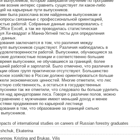
ти выпускников, которые завершили обучение по программе
этим возник интерес сравнить существует ли какое-либо
цей на карьерные пути выпускников.
сами была разослана всем найденным выпускникам и
вопросы связанные с профессиональной ориентацией,
остью работой. Собранные данные анализировались с
ffice Excell, а так же проводилась статистическая
зуя Хи-квадрат и Манна-Уитней тесты для определения
и данных.
дования заключается в том, что различия между
рупп выпускников существуют. Различия наблюдались в
 удовлетворенности работой. Выпускники, обучающиеся за
сокие должностные позиции и соответственно большие
 время выпускники, не обучавшиеся за границей, более
шней работой и зарплатой. Было отмечено, что различия в
ции обоих групп практически отсутствуют. Большинство
лесное хозяйство в России должно ориентироваться больше
жели экономических ценностей. Многие отметили, что лес
стную собственность, а остаться в государственных
пускники так же отметили, что следовало бы больше уделить
ля над арендаторами леса. Говоря о различии полов, можно
 сравнению с мужчинами имеют меньший доход и менее
стями продвижения по карьерной лестнице
ования в том, что образование за границей сильно
 выпускников.
mpacts of international studies on careers of Russian forestry graduates
ishchuk, Ekaterina
lennow, Kristina
and
Brukas, Vilis