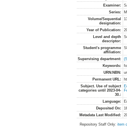
Examiner:
S
Series:
M
Volume/Sequential
1
designation:
Year of Publication:
2
Level and depth
S
descriptor:
Student's programme
S
affiliation:
Supervising department:
(
Keywords:
fo
URN:NBN:
u
Permanent URL:
h
Subject. Use of subject
E
categories until 2023-04-
F
30.:
Language:
E
Deposited On:
1
Metadata Last Modified:
2
Repository Staff Only:
item 