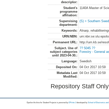
descriptor:
Student's
1140A Master of Scie
programme
affiliation:
Supervising
(S) > Southern Swed
department:
Keywords:
Alnarp, rehabiliterin
URN:NBN:
urn:nbn:se:slu:epsil
Permanent URL:
http://urn.kb.se/res
Subject. Use of
?? 5045 ??
subject categories
Forestry - General a
until 2023-04-30.:
Language:
Swedish
Deposited On:
04 Oct 2017 10:59
Metadata Last
04 Oct 2017 10:59
Modified:
Repository Staff Onl
Epsilon Archive for Student Projects is
powored by
EPrints 3
developed by
School of Electronics an