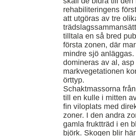
skall de bidra till den
rehabiliteringens för
att utgöras av tre ol
trädslagssammansättni
tilltala en så bred pu
första zonen, där mar
mindre sjö anläggas.
domineras av al, asp
markvegetationen kom
örttyp.
Schaktmassorna från
till en kulle i mitten
fin viloplats med dire
zoner. I den andra zo
gamla fruktträd i en
björk. Skogen blir hä