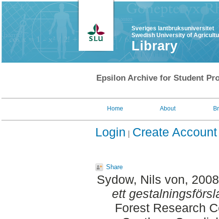
Sveriges lantbruksuniversitet
Swedish University of Agricult
Library
Epsilon Archive for Student Pro
Home
About
B
Login
Create Account
Share
Sydow, Nils von
, 200
ett gestalningsförsl
Forest Research Ce