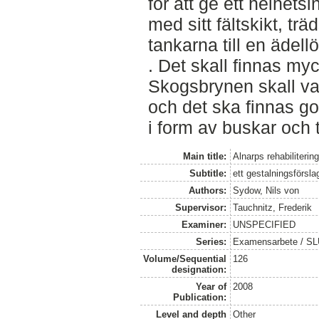
för att ge ett helhets
med sitt fältskikt, trä
tankarna till en ädell
. Det skall finnas myc
Skogsbrynen skall vara 
och det ska finnas g
i form av buskar och 
Main title:
Alnarps rehabiliteri
Subtitle:
ett gestalningsförsla
Authors:
Sydow, Nils von
Supervisor:
Tauchnitz, Frederik
Examiner:
UNSPECIFIED
Series:
Examensarbete / SLU
Volume/Sequential
126
designation:
Year of
2008
Publication:
Level and depth
Other