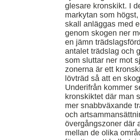
glesare kronskikt. I 
markytan som högst, va
skall anläggas med e
genom skogen ner mot
en jämn trädslagsförd
antalet trädslag och 
som sluttar ner mot 
zonerna är ett krons
lövträd så att en sko
Underifrån kommer se
kronskiktet där man 
mer snabbväxande trä
och artsammansättnin
övergångszoner där 
mellan de olika områ