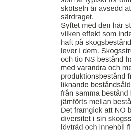
skötseln är avsedd at
särdraget.
Syftet med den här st
vilken effekt som ind
haft på skogsbestånd
lever i dem. Skogsst
och tio NS bestånd ha
med varandra och me
produktionsbestånd 
liknande beståndsåld
från samma bestånd 
jämförts mellan best
Det framgick att NO 
diversitet i sin skogs
lövträd och innehöll f