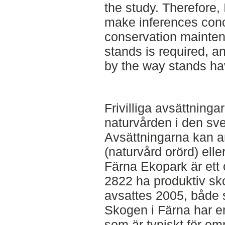
the study. Therefore,
make inferences conce
conservation mainten
stands is required, a
by the way stands ha
Frivilliga avsättningar
naturvården i den sv
Avsättningarna kan a
(naturvård orörd) elle
Färna Ekopark är ett
2822 ha produktiv sk
avsattes 2005, både
Skogen i Färna har e
som är typiskt för om