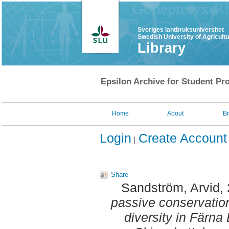
Sveriges lantbruksuniversitet
Swedish University of Agricult
Library
Epsilon Archive for Student Pro
Home
About
B
Login
Create Account
Share
Sandström, Arvid
,
passive conservation
diversity in Färna