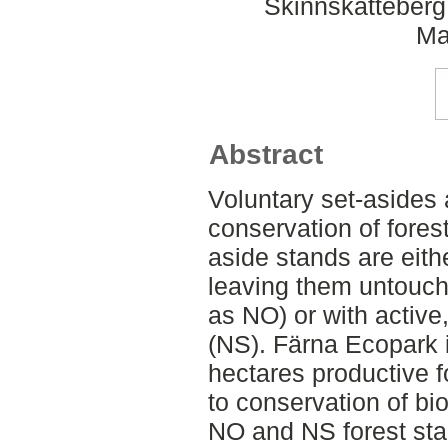
Skinnskatteberg
Ma
Abstract
Voluntary set-asides 
conservation of fores
aside stands are eith
leaving them untouch
as NO) or with active
(NS). Färna Ecopark 
hectares productive f
to conservation of bi
NO and NS forest sta