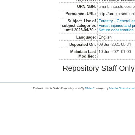
URN:NBN:
urn:nbn:se:slu:epsil
Permanent URL:
http://urn.kb.se/res
Subject. Use of
Forestry - General a
subject categories
Forest injuries and p
until 2023-04-30.:
Nature conservation
Language:
English
Deposited On:
09 Jun 2021 08:34
Metadata Last
10 Jun 2021 01:00
Modified:
Repository Staff Onl
Epsilon Archive for Student Projects is
powored by
EPrints 3
developed by
School of Electronics an