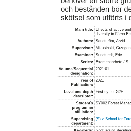
behöver en större g
och bestånden bör del
skötsel som utförts i
Main title:
Effects of active and
diversity in Färna E
Authors:
Sandström, Arvid
Supervisor:
Mikusinski, Grzegor
Examiner:
Sundstedt, Eric
Series:
Examensarbete / S
Volume/Sequential
2021:01
designation:
Year of
2021
Publication:
Level and depth
First cycle, G2E
descriptor:
Student's
SY002 Forest Manag
programme
affiliation:
Supervising
(S) > School for Fo
department:
Keywords:
biodiversity, deciduo