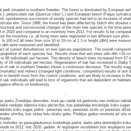
l park situated in southern Sweden. The forest is dominated by European ash 
.), pedunculate oak (Quercus robur L.) and European beech (Fagus sylvatica
ent, spontaneous succession of woody species had led to an increase of shade
particular elm. Since 1988, the forest has been affected by Dutch elm disease
structural and successional changes of the main tree species in the time peri
t in 2020 and compared to an inventory from 2012. For results to be compara
t the inventory i.e. all living trees were registered in two different size plo
. In 100 m2 all trees from size 10 to 19 cm at 1.3 m height (dbh) were measur
in dbh were measured and identified.
ct of current disturbances on tree species populations. The overall composit
e proportion of each species has. Results show that ash trees with dbh >10 c
to 98 individuals per hectare. The density of beech trees increased from 67 to
ty of 19 individuals per hectare. Regeneration of oak has increased in Dalby 
ion of oak in southern Sweden shows a continuous decrease. The results sugg
(mortality) and indirect (changed light conditions, competition) results of as
o benefit most from the current conditions, and are likely to increase in the 
d oak individuals will lead to loss of organisms that are dependent on habitats
egative effects on biodiversity.
,
is parks Zviedrijas dienvidos, kurā jau vairāk kā gadsimtu nav notikusi nek
aikā veidojās dabiska koku pēctecība, kas palielināja ēncietīgās koku sugas un
aldošās koku sugas parkā - parastais osis, parastais ozols un parastais dižs
andes slimība, kas skāra lielu skaitu gobu. Pēdējos gadus novērota arī ošu sē
tspēju.
otās metodes un parauglaukumus konkrētajā parkā, darbs pēta dominējošo koku
riodā no 2012. līdz 2020. gadam. Ar iegūtajiem rezultātiem būs iespējams se