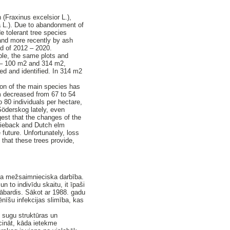
(Fraxinus excelsior L.),
 L.). Due to abandonment of
 tolerant tree species
 and more recently by ash
od of 2012 – 2020.
ble, the same plots and
ts – 100 m2 and 314 m2,
ed and identified. In 314 m2
ion of the main species has
m decreased from 67 to 54
 80 individuals per hectare,
Söderskog lately, even
est that the changes of the
h dieback and Dutch elm
future. Unfortunately, loss
 that these trees provide,
āda mežsaimnieciska darbība.
 to indivīdu skaitu, it īpaši
kābardis. Sākot ar 1988. gadu
nīšu infekcijas slimība, kas
 sugu struktūras un
cināt, kāda ietekme