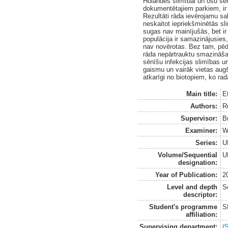
Holandes slimībai un ošu sēn
dokumentētajiem parkiem, ir sv
Rezultāti rāda ievērojamu s
neskaitot iepriekšminētās sl
sugas nav mainījušās, bet ir
populācija ir samazinājusies
nav novērotas. Bez tam, pēdēj
rāda nepārtrauktu smazināšan
sēnīšu infekcijas slimības 
gaismu un vairāk vietas augš
atkarīgi no biotopiem, ko rad
Main title:
E
Authors:
R
Supervisor:
B
Examiner:
W
Series:
U
Volume/Sequential
U
designation:
Year of Publication:
2
Level and depth
S
descriptor:
Student's programme
S
affiliation:
Supervising department:
(