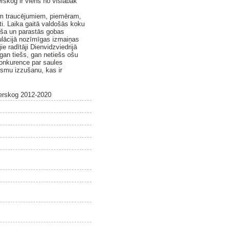
rskog ir viens no vislabāk
.
iem traucējumiem, piemēram,
ti. Laika gaitā valdošās koku
 oša un parastās gobas
pulācijā nozīmīgas izmaiņas
e radītāji Dienvidzviedrijā
gan tiešs, gan netiešs ošu
konkurence par saules
ismu izzušanu, kas ir
derskog 2012-2020