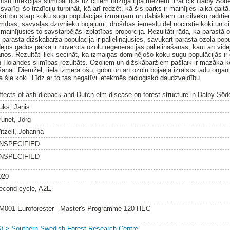
īšu infekcijas slimībai būs uz citiem līdzīga tipa mežiem. Par cik Dalby Söde
arīgi šo tradīciju turpināt, kā arī redzēt, kā šis parks ir mainījies laika gaitā
akritību starp koku sugu populācijas izmaiņām un dabiskiem un cilvēku radīt
imības, savvaļas dzīvnieku bojājumi, drošības iemeslu dēļ nocirstie koki un ci
 mainījusies to savstarpējās izplatības proporcija. Rezultāti rāda, ka parastā
, parastā dižskābarža populācija ir palielinājusies, savukārt parastā ozola po
os gados parkā ir novērota ozolu reģenerācijas palielināšanās, kaut arī vidēji
os. Rezultāti liek secināt, ka izmaiņas dominējošo koku sugu populācijās ir 
un Holandes slimības rezultāts. Ozoliem un dižskābaržiem pašlaik ir mazāka 
anai. Diemžēl, liela izmēra ošu, gobu un arī ozolu bojāeja izraisīs tādu organ
a šie koki. Līdz ar to tas negatīvi ietekmēs bioloģisko daudzveidību.
ffects of ash dieback and Dutch elm disease on forest structure in Dalby Sö
uks, Janis
runet, Jörg
itzell, Johanna
NSPECIFIED
NSPECIFIED
020
econd cycle, A2E
M001 Euroforester - Master's Programme 120 HEC
S) > Southern Swedish Forest Research Centre