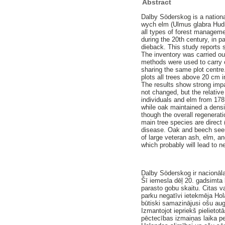
Abstract
Dalby Söderskog is a nationa
wych elm (Ulmus glabra Huds
all types of forest managem
during the 20th century, in 
dieback. This study reports 
The inventory was carried ou
methods were used to carry ou
sharing the same plot centre
plots all trees above 20 cm 
The results show strong impa
not changed, but the relativ
individuals and elm from 178 
while oak maintained a densi
though the overall regenerat
main tree species are direct 
disease. Oak and beech seem t
of large veteran ash, elm, an
which probably will lead to n
Dalby Söderskog ir nacionāla
Šī iemesla dēļ 20. gadsimta l
parasto gobu skaitu. Citas v
parku negatīvi ietekmēja Hol
būtiski samazinājusi ošu aug
Izmantojot iepriekš pieliet
pēctecības izmaiņas laika pe