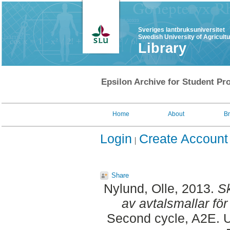
Sveriges lantbruksuniversitet
Swedish University of Agricult
Library
Epsilon Archive for Student Pro
Home
About
B
Login
Create Account
Share
Nylund, Olle
, 2013.
S
av avtalsmallar fö
Second cycle, A2E. U