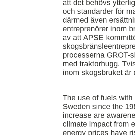
att det behövs ytterli
och standarder för m
därmed även ersättnin
entreprenörer inom b
av att APSE-kommittén
skogsbränsleentrepr
processerna GROT-sk
med traktorhugg. Tvist
inom skogsbruket är
The use of fuels with 
Sweden since the 198
increase are awarene
climate impact from 
energy prices have ri