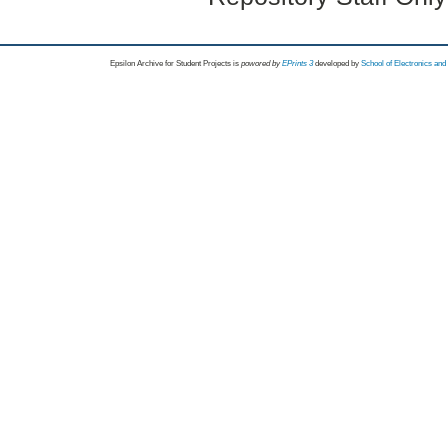
Epsilon Archive for Student Projects is
powored by
EPrints 3
developed by
School of Electronics an