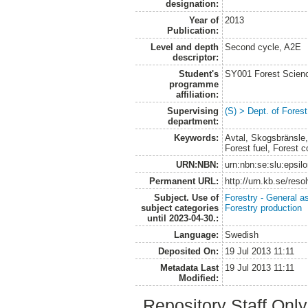
designation:
Year of
2013
Publication:
Level and depth
Second cycle, A2E
descriptor:
Student's
SY001 Forest Scien
programme
affiliation:
Supervising
(S) > Dept. of Fores
department:
Keywords:
Avtal, Skogsbränsl
Forest fuel, Forest c
URN:NBN:
urn:nbn:se:slu:epsil
Permanent URL:
http://urn.kb.se/res
Subject. Use of
Forestry - General a
subject categories
Forestry production
until 2023-04-30.:
Language:
Swedish
Deposited On:
19 Jul 2013 11:11
Metadata Last
19 Jul 2013 11:11
Modified:
Repository Staff Onl