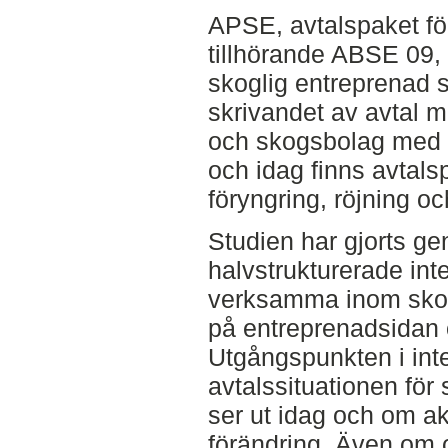
APSE, avtalspaket f
tillhörande ABSE 09,
skoglig entreprenad syf
skrivandet av avtal 
och skogsbolag med h
och idag finns avtals
föryngring, röjning oc
Studien har gjorts ge
halvstrukturerade int
verksamma inom sko
på entreprenadsidan 
Utgångspunkten i inte
avtalssituationen för
ser ut idag och om a
förändring. Även om