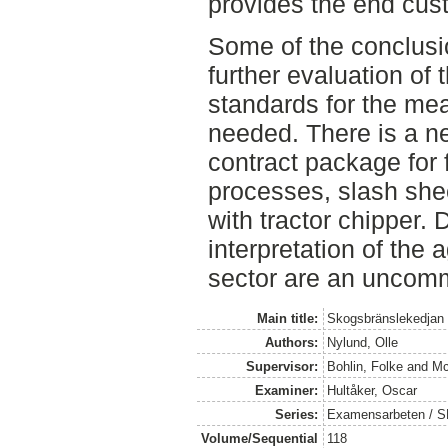
provides the end cust
Some of the conclusio
further evaluation of
standards for the mea
needed. There is a ne
contract package for f
processes, slash she
with tractor chipper.
interpretation of the 
sector are an uncom
Main title:
Skogsbränslekedjan 
Authors:
Nylund, Olle
Supervisor:
Bohlin, Folke
and
Mc
Examiner:
Hultåker, Oscar
Series:
Examensarbeten / SLU
Volume/Sequential
118