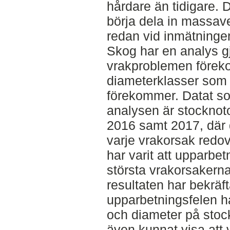
hårdare än tidigare. D
börja dela in massave
redan vid inmätning
Skog har en analys gjo
vrakproblemen föreko
diameterklasser som 
förekommer. Datat som
analysen är stocknoto
2016 samt 2017, där 
varje vrakorsak redov
har varit att upparbet
största vrakorsakern
resultaten har bekräft
upparbetningsfelen har
och diameter på stock
även kunnat visa att