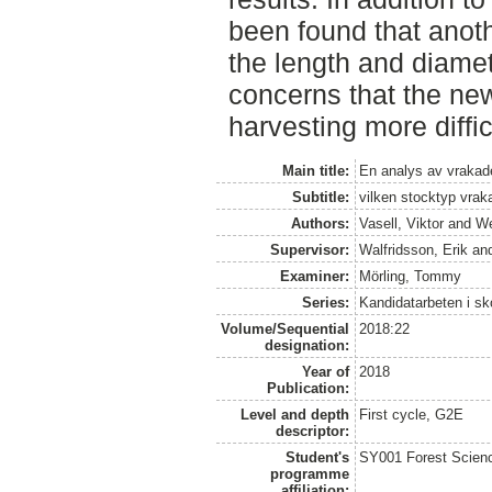
been found that anot
the length and diamet
concerns that the new
harvesting more difficu
Main title:
En analys av vrakad
Subtitle:
vilken stocktyp vra
Authors:
Vasell, Viktor
and
We
Supervisor:
Walfridsson, Erik
an
Examiner:
Mörling, Tommy
Series:
Kandidatarbeten i s
Volume/Sequential
2018:22
designation:
Year of
2018
Publication:
Level and depth
First cycle, G2E
descriptor:
Student's
SY001 Forest Scien
programme
affiliation: