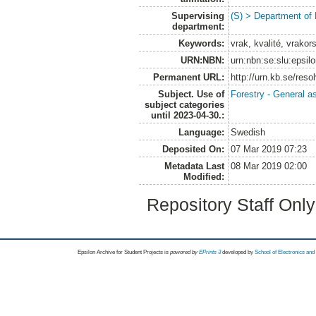
Supervising
(S) > Department of
department:
Keywords:
vrak, kvalité, vrako
URN:NBN:
urn:nbn:se:slu:epsil
Permanent URL:
http://urn.kb.se/res
Subject. Use of
Forestry - General a
subject categories
until 2023-04-30.:
Language:
Swedish
Deposited On:
07 Mar 2019 07:23
Metadata Last
08 Mar 2019 02:00
Modified:
Repository Staff Onl
Epsilon Archive for Student Projects is
powored by
EPrints 3
developed by
School of Electronics an