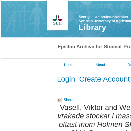
Sveriges lantbruksuniversitet
Swedish University of Agricult
Library
Epsilon Archive for Student Pro
Home
About
B
Login
Create Account
Share
Vasell, Viktor
and
Wes
vrakade stockar i mas
oftast inom Holmen S