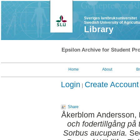
Sveriges lantbruksuniversitet
Swedish University of Agricult
Library
Epsilon Archive for Student Pro
Home
About
B
Login
Create Account
Share
Åkerblom Andersson, 
och fodertillgång på 
Sorbus aucuparia.
Sec