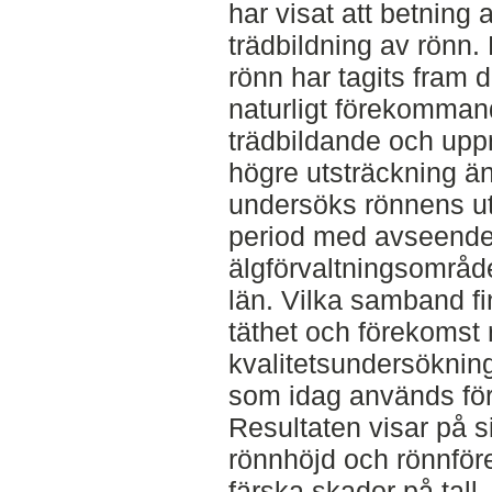
har visat att betning 
trädbildning av rön
rönn har tagits fram d
naturligt förekomman
trädbildande och upp
högre utsträckning ä
undersöks rönnens ut
period med avseende 
älgförvaltningsområd
län. Vilka samband f
täthet och förekomst
kvalitetsundersöknin
som idag används för
Resultaten visar på 
rönnhöjd och rönnför
färska skador på tall.