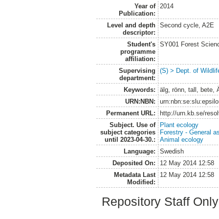
Year of
2014
Publication:
Level and depth
Second cycle, A2E
descriptor:
Student's
SY001 Forest Scien
programme
affiliation:
Supervising
(S) > Dept. of Wildl
department:
Keywords:
älg, rönn, tall, bete,
URN:NBN:
urn:nbn:se:slu:epsil
Permanent URL:
http://urn.kb.se/res
Subject. Use of
Plant ecology
subject categories
Forestry - General a
until 2023-04-30.:
Animal ecology
Language:
Swedish
Deposited On:
12 May 2014 12:58
Metadata Last
12 May 2014 12:58
Modified:
Repository Staff Onl