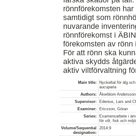
rönnförekomsten har 
samtidigt som rönnhö
nuvarande inventeri
rönnförekomst i ÄBIN
förekomsten av rönn i
För att rönn ska kunn
aktiva skydds åtgärd
aktiv viltförvaltning f
Main title:
Nyckeltal för älg och
aucuparia
Authors:
Åkerblom Andersson
Supervisor:
Edenius, Lars
and
Ch
Examiner:
Ericsson, Göran
Series:
Examensarbete i ämne
för vilt, fisk och milj
Volume/Sequential
2014:9
designation: