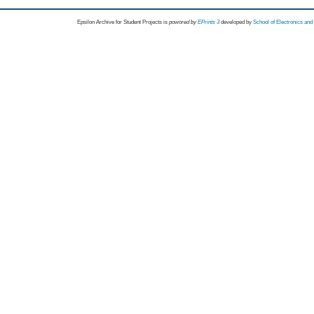
Epsilon Archive for Student Projects is
powored by
EPrints 3
developed by
School of Electronics an