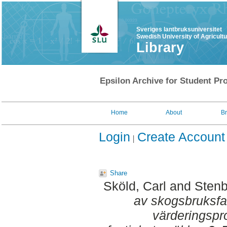
Sveriges lantbruksuniversitet
Swedish University of Agricult
Library
Epsilon Archive for Student Pro
Home
About
B
Login
Create Account
Share
Sköld, Carl
and
Stenb
av skogsbruksfast
värderingspr