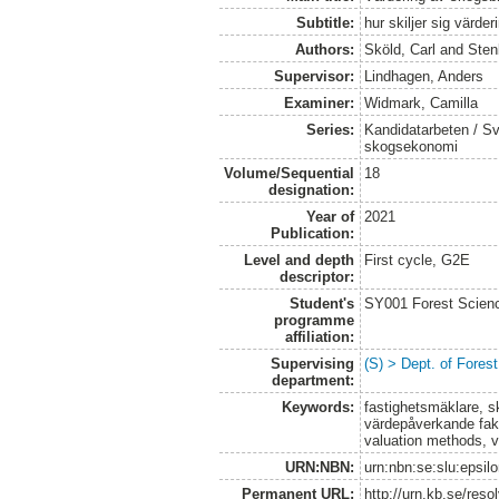
Subtitle:
hur skiljer sig värd
Authors:
Sköld, Carl
and
Sten
Supervisor:
Lindhagen, Anders
Examiner:
Widmark, Camilla
Series:
Kandidatarbeten / Sve
skogsekonomi
Volume/Sequential
18
designation:
Year of
2021
Publication:
Level and depth
First cycle, G2E
descriptor:
Student's
SY001 Forest Scien
programme
affiliation:
Supervising
(S) > Dept. of Fore
department:
Keywords:
fastighetsmäklare, s
värdepåverkande fakto
valuation methods, v
URN:NBN:
urn:nbn:se:slu:epsil
Permanent URL:
http://urn.kb.se/res