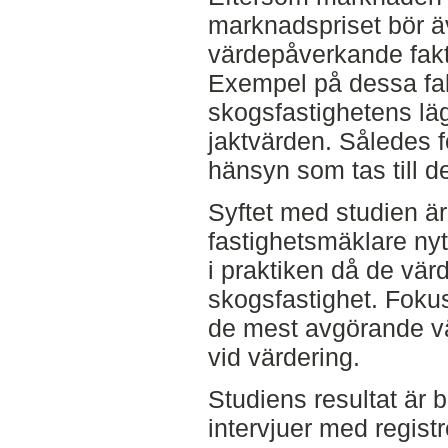
marknadspriset bör ä
värdepåverkande fakto
Exempel på dessa fak
skogsfastighetens läg
jaktvärden. Således fö
hänsyn som tas till d
Syftet med studien är
fastighetsmäklare nyt
i praktiken då de vä
skogsfastighet. Foku
de mest avgörande v
vid värdering.
Studiens resultat är b
intervjuer med regist