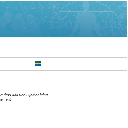
verkad död ved i tjärnar kring
gement