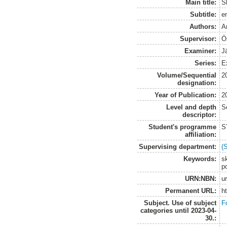
Main title:
S
Subtitle:
e
Authors:
A
Supervisor:
Ö
Examiner:
J
Series:
E
Volume/Sequential
2
designation:
Year of Publication:
2
Level and depth
S
descriptor:
Student's programme
S
affiliation:
Supervising department:
(
Keywords:
sk
p
URN:NBN:
u
Permanent URL:
h
Subject. Use of subject
F
categories until 2023-04-
30.: