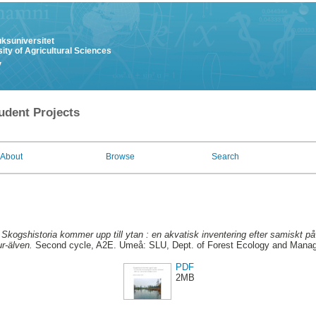
uksuniversitet
ity of Agricultural Sciences
y
udent Projects
About
Browse
Search
.
Skogshistoria kommer upp till ytan : en akvatisk inventering efter samiskt på
r-älven.
Second cycle, A2E. Umeå: SLU, Dept. of Forest Ecology and Mana
PDF
2MB