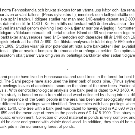
t i norra Fennoskandia och brukat skogen för att värma upp kåtor och låta ren
r även använt tallens, (Pinus sylvestris L), innerbark som kolhydratkälla oc
tiska spår i träden. I tidigare studier har man med 14C-analys daterat en 2 8
daterat en till år 1480 f. Kr. En hittills outforskad miljö är den akvatiska. D
 ved insamlad genom dykning i sex olika tjärnar norr om Arjeplog i Norrbott
tidigare väldokumenterad i ett flertal studier. Bland de 66 vedprov som togs h
 barktäkter analyserades med 14C- metoden och daterades till år 1440 och 16
isk teknik att ha dött år 690. Det äldsta analyserade trädet dog år 659 och m
ch 1909. Studien visar på stor potential att hitta äldre barktäkter i den akvatis
erial i tjärnar mycket komplex är utmanande ur många aspekter. Den optimala
ssutom ska tjärnen vara omgiven av befintliga barktäkter eller sedan tidigare 
,
ami people have lived in Fennoscandia and used trees in the forest for heat hu
d. The Sami people have also used the inner bark of scots pine, (Pinus sylves
 peelings leaves characteristic scars on the stem of the pine trees. Earlier s
sis. With dendrochronological analysis one bark peel is dated to AD 1480. A 
This study is based on data from old dead wood collected by diving into six di
 The presence of the Sami people in the area has been archaeologically well
 different bark peelings were identified. Two samples with bark-peelings wher
and 1640. One tree with a bark peel was dated to having died in AD 690 with
 659 and the mean age of trees in the ponds was AD 1415-1909. This study sh
 aquatic environment. Collection of wood material in ponds is very complex an
uld be clear and ground with visible dead wood. In addition, they should be s
bark pits in the surrounding forest of ponds.