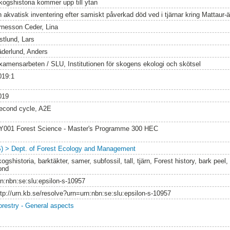
kogshistoria kommer upp till ytan
n akvatisk inventering efter samiskt påverkad död ved i tjärnar kring Mattaur-
rnesson Ceder, Lina
stlund, Lars
äderlund, Anders
xamensarbeten / SLU, Institutionen för skogens ekologi och skötsel
019:1
019
econd cycle, A2E
Y001 Forest Science - Master's Programme 300 HEC
S) > Dept. of Forest Ecology and Management
ogshistoria, barktäkter, samer, subfossil, tall, tjärn, Forest history, bark peel,
ond
rn:nbn:se:slu:epsilon-s-10957
ttp://urn.kb.se/resolve?urn=urn:nbn:se:slu:epsilon-s-10957
orestry - General aspects