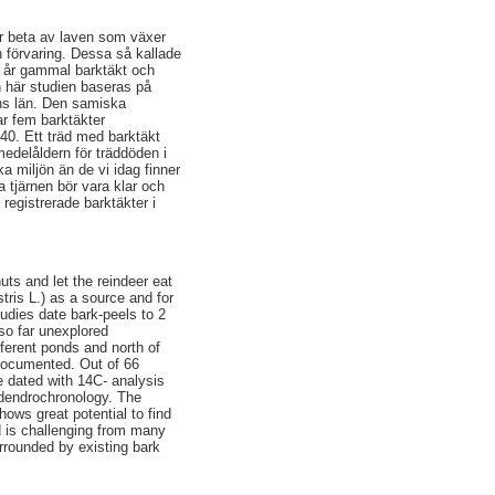
ar beta av laven som växer
h förvaring. Dessa så kallade
00 år gammal barktäkt och
en här studien baseras på
ens län. Den samiska
ar fem barktäkter
40. Ett träd med barktäkt
edelåldern för träddöden i
ka miljön än de vi idag finner
 tjärnen bör vara klar och
registrerade barktäkter i
ts and let the reindeer eat
tris L.) as a source and for
tudies date bark-peels to 2
so far unexplored
fferent ponds and north of
 documented. Out of 66
e dated with 14C- analysis
 dendrochronology. The
ows great potential to find
d is challenging from many
urrounded by existing bark