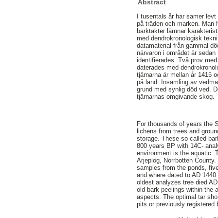
Abstract
I tusentals år har samer lev
på träden och marken. Man ha
barktäkter lämnar karakteris
med dendrokronologisk teknik 
datamaterial från gammal död
närvaron i området är sedan 
identifierades. Två prov med
daterades med dendrokronolog
tjärnarna är mellan år 1415 o
på land. Insamling av vedmat
grund med synlig död ved. De
tjärnarnas omgivande skog.
For thousands of years the S
lichens from trees and groun
storage. These so called bark
800 years BP with 14C- analy
environment is the aquatic. 
Arjeplog, Norrbotten County.
samples from the ponds, five
and where dated to AD 1440 
oldest analyzes tree died AD
old bark peelings within the
aspects. The optimal tar sho
pits or previously registered 