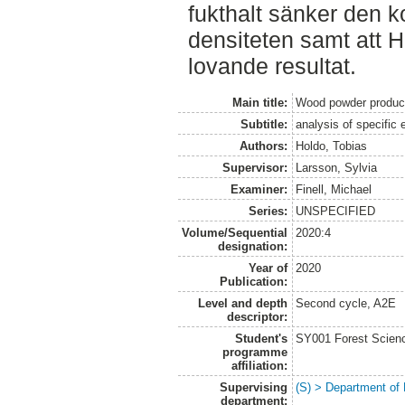
fukthalt sänker den 
densiteten samt att H
lovande resultat.
Main title:
Wood powder producti
Subtitle:
analysis of specific
Authors:
Holdo, Tobias
Supervisor:
Larsson, Sylvia
Examiner:
Finell, Michael
Series:
UNSPECIFIED
Volume/Sequential
2020:4
designation:
Year of
2020
Publication:
Level and depth
Second cycle, A2E
descriptor:
Student's
SY001 Forest Scien
programme
affiliation:
Supervising
(S) > Department of
department: