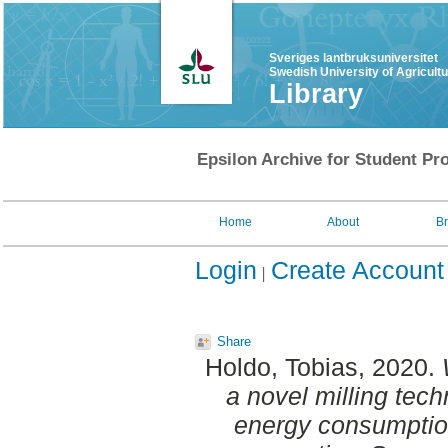
Sveriges lantbruksuniversitet
Swedish University of Agricult
Library
Epsilon Archive for Student Pro
Home
About
B
Login
Create Account
Share
Holdo, Tobias
, 2020.
a novel milling tech
energy consumption