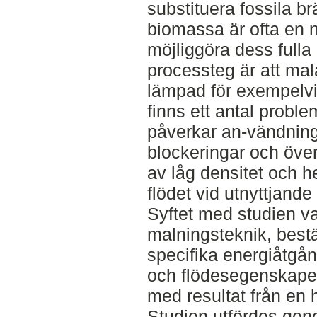
substituera fossila b
biomassa är ofta en n
möjliggöra dess fulla 
processteg är att mal
lämpad för exempelvi
finns ett antal probl
påverkar an-vändning
blockeringar och över
av låg densitet och h
flödet vid utnyttjande
Syftet med studien var
malningsteknik, bes
specifika energiåtgån
och flödesegenskaper
med resultat från en
Studien utfördes geno