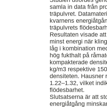
samla in data från p
träpulvret. Datamater
kvarnens energiåtgång
träpulvrets flödesbar
Resultaten visade at
minst energi när klin
låg i kombination me
hög fukthalt på råmate
kompakterade densite
kg/m3 respektive 150
densiteten. Hausner ra
1.22–1.32, vilket indik
flödesbarhet.
Slutsatserna är att s
energiåtgång minskar