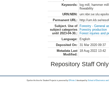
Keywords:
log mill, hammer mill
flowability
URN:NBN:
urn:nbn:se:slu:epsil
Permanent URL:
http://urn.kb.se/res
Subject. Use of
Forestry - General a
subject categories
Forestry production
until 2023-04-30.:
Forest injuries and p
Language:
English
Deposited On:
31 Mar 2020 09:37
Metadata Last
18 Aug 2022 13:42
Modified:
Repository Staff Onl
Epsilon Archive for Student Projects is
powored by
EPrints 3
developed by
School of Electronics an