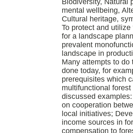
Biodiversity, Natural
mental wellbeing, Alt
Cultural heritage, sy
To protect and utiliz
for a landscape plann
prevalent monofunctio
landscape in product
Many attempts to do 
done today, for exam
prerequisites which c
multifunctional fores
discussed examples: 
on cooperation betwee
local initiatives; Dev
income sources in fo
compensation to fores