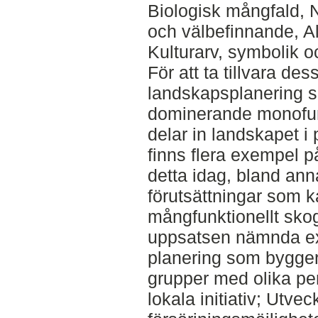
Biologisk mångfald, N
och välbefinnande, Al
Kulturarv, symbolik oc
För att ta tillvara d
landskapsplanering s
dominerande monofun
delar in landskapet i
finns flera exempel p
detta idag, bland ann
förutsättningar som kan
mångfunktionellt sk
uppsatsen nämnda ex
planering som bygge
grupper med olika per
lokala initiativ; Utvec