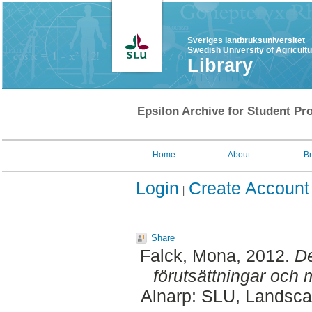
Sveriges lantbruksuniversitet
Swedish University of Agricult
Library
Epsilon Archive for Student Pro
Home
About
B
Login
Create Account
Share
Falck, Mona
, 2012.
De
förutsättningar och m
Alnarp: SLU, Landscap