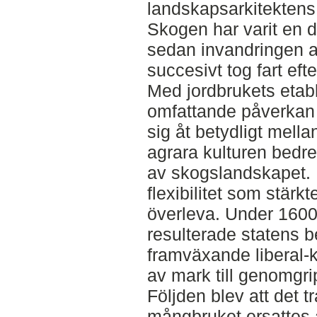
landskapsarkitektens
Skogen har varit en de
sedan invandringen 
succesivt tog fart ef
Med jordbrukets etab
omfattande påverkan 
sig åt betydligt mella
agrara kulturen bedr
av skogslandskapet. 
flexibilitet som stärk
överleva. Under 1600-t
resulterade statens 
framväxande liberal-k
av mark till genomgr
Följden blev att det t
mångbruket ersattes 