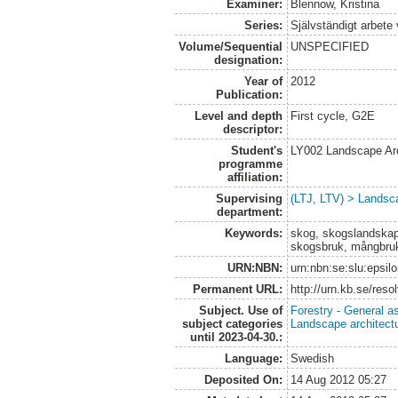
Examiner:
Blennow, Kristina
Series:
Självständigt arbete
Volume/Sequential
UNSPECIFIED
designation:
Year of
2012
Publication:
Level and depth
First cycle, G2E
descriptor:
Student's
LY002 Landscape Ar
programme
affiliation:
Supervising
(LTJ, LTV) > Landsca
department:
Keywords:
skog, skogslandskap
skogsbruk, mångbruk,
URN:NBN:
urn:nbn:se:slu:epsil
Permanent URL:
http://urn.kb.se/res
Subject. Use of
Forestry - General a
subject categories
Landscape architect
until 2023-04-30.:
Language:
Swedish
Deposited On:
14 Aug 2012 05:27