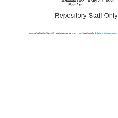
Metadata Last
14 Aug 2012 05:27
Modified:
Repository Staff Onl
Epsilon Archive for Student Projects is
powored by
EPrints 3
developed by
School of Electronics an