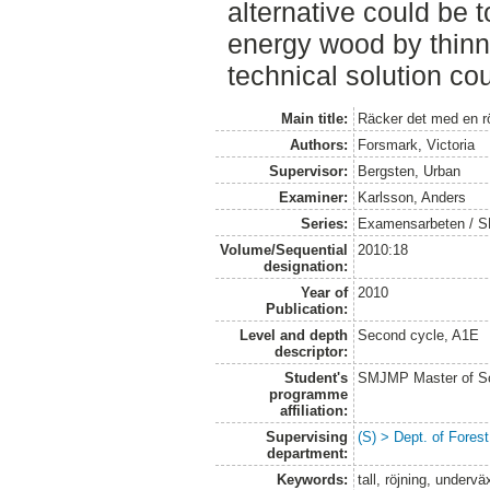
alternative could be 
energy wood by thinnin
technical solution co
Main title:
Räcker det med en röj
Authors:
Forsmark, Victoria
Supervisor:
Bergsten, Urban
Examiner:
Karlsson, Anders
Series:
Examensarbeten / SLU
Volume/Sequential
2010:18
designation:
Year of
2010
Publication:
Level and depth
Second cycle, A1E
descriptor:
Student's
SMJMP Master of Sc
programme
affiliation:
Supervising
(S) > Dept. of Fore
department:
Keywords:
tall, röjning, undervä