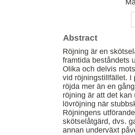
Ma
Abstract
Röjning är en skötse
framtida beståndets u
Olika och delvis mot
vid röjningstillfället.
röjda mer än en gång.
röjning är att det ka
lövröjning när stubbsk
Röjningens utförande
skötselåtgärd, dvs. g
annan underväxt påve