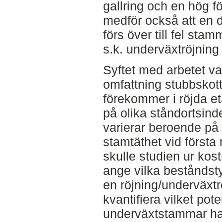
gallring och en hög 
medför också att en 
förs över till fel sta
s.k. underväxtröjning
Syftet med arbetet var
omfattning stubbskott
förekommer i röjda 
på olika ståndortsin
varierar beroende på
stamtäthet vid första r
skulle studien ur kos
ange vilka beståndsty
en röjning/underväxtrö
kvantifiera vilket pot
underväxtstammar har