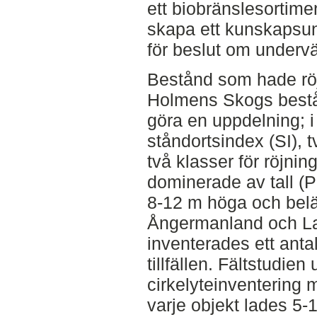
ett biobränslesortime
skapa ett kunskapsu
för beslut om underväx
Bestånd som hade röj
Holmens Skogs bestån
göra en uppdelning; i 
ståndortsindex (SI), 
två klasser för röjni
dominerade av tall (P
8-12 m höga och belä
Ångermanland och L
inventerades ett anta
tillfällen. Fältstudie
cirkelyteinventering
varje objekt lades 5-1