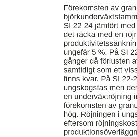
Förekomsten av gran-
björkunderväxtstamma
SI 22-24 jämfört med
det räcka med en röj
produktivitetssänknin
ungefär 5 %. På SI 22
gånger då förlusten a
samtidigt som ett vi
finns kvar. På SI 22-2
ungskogsfas men de
en underväxtröjning in
förekomsten av granu
hög. Röjningen i ungs
eftersom röjningskost
produktionsöverläggn