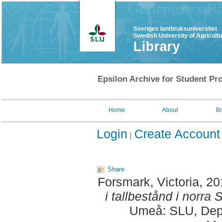
Sveriges lantbruksuniversitet
Swedish University of Agricult
Library
Epsilon Archive for Student Pro
Home
About
B
Login
Create Account
Share
Forsmark, Victoria
, 2
i tallbestånd i norra 
Umeå: SLU, Dept