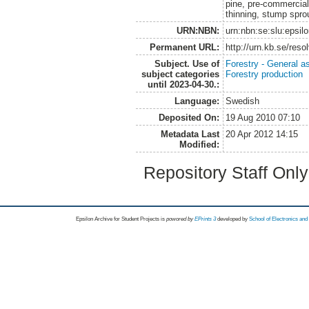
pine, pre-commercial 
thinning, stump spro
URN:NBN:
urn:nbn:se:slu:epsil
Permanent URL:
http://urn.kb.se/res
Subject. Use of
Forestry - General a
subject categories
Forestry production
until 2023-04-30.:
Language:
Swedish
Deposited On:
19 Aug 2010 07:10
Metadata Last
20 Apr 2012 14:15
Modified:
Repository Staff Onl
Epsilon Archive for Student Projects is
powored by
EPrints 3
developed by
School of Electronics an