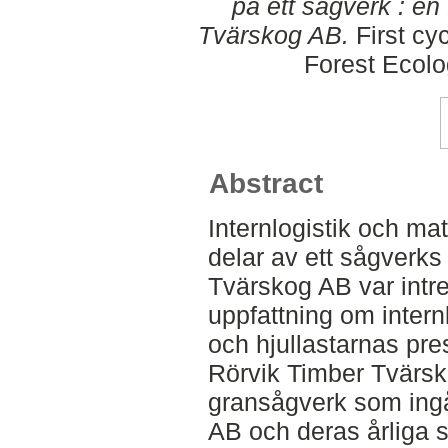
på ett sågverk : en
Tvärskog AB.
First cy
Forest Ecol
Abstract
Internlogistik och mat
delar av ett sågverk
Tvärskog AB var intre
uppfattning om intern
och hjullastarnas pres
Rörvik Timber Tvärsk
gransågverk som ingå
AB och deras årliga 