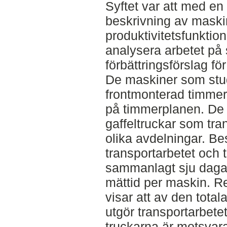
Syftet var att med en
beskrivning av maski
produktivitetsfunktio
analysera arbetet på
förbättringsförslag fö
De maskiner som stud
frontmonterad timmer
på timmerplanen. De 
gaffeltruckar som tra
olika avdelningar. Be
transportarbetet och 
sammanlagt sju dagar
mättid per maskin. Re
visar att av den total
utgör transportarbete
truckarna är motsvar