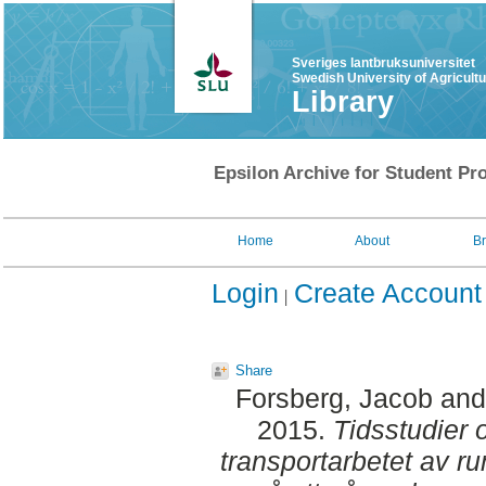
Sveriges lantbruksuniversitet
Swedish University of Agricult
Library
Epsilon Archive for Student Pro
Home
About
B
Login
Create Account
Share
Forsberg, Jacob
an
2015.
Tidsstudier 
transportarbetet av r