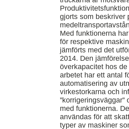
Produktivitetsfunktio
gjorts som beskriver 
medeltransportavstån
Med funktionerna har 
för respektive maski
jämförts med det utfö
2014. Den jämförelsen
överkapacitet hos de 
arbetet har ett antal f
automatisering av ut
virkestorkarna och in
”korrigeringsväggar”
med funktionerna. De
användas för att skatt
typer av maskiner som