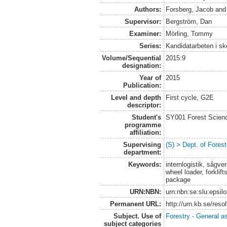
Authors:
Forsberg, Jacob
an
Supervisor:
Bergström, Dan
Examiner:
Mörling, Tommy
Series:
Kandidatarbeten i s
Volume/Sequential
2015:9
designation:
Year of
2015
Publication:
Level and depth
First cycle, G2E
descriptor:
Student's
SY001 Forest Scien
programme
affiliation:
Supervising
(S) > Dept. of Fore
department:
Keywords:
internlogistik, sågve
wheel loader, forklift
package
URN:NBN:
urn:nbn:se:slu:epsil
Permanent URL:
http://urn.kb.se/res
Subject. Use of
Forestry - General a
subject categories