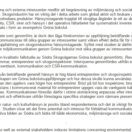
rna och externa intressenter medför att begränsning av miljömässig och social
g. Skogsindustrin har en viktig del i detta arbete som global aktör och brukare
nyelsebara produkter. Hänsynstagande kopplat till skogliga åtgärder är ett av
ity, CSR, sker och hänsyn i det operativa fältarbetet har systematiskt invente
rats i form av exempelvis Gröna bokslut.
rbete som genomförs är dock den låga förekomsten av uppföljning beträffande 
mmuniceras till olika grupper av intressenter samt vilken effekt detta får för 
uppfattning om skogsindustrins hänsynstagande. Syftet med studien är därför a
ör miljökommunikation genom Gröna bokslut mot olika grupper av intressenter
en kvalitativ fallstudie av Södra Skogsägarnas Gröna bokslut genomförts. Res
mar, entreprenörer och skogsinspektorer. Intervjuerna genomfördes utifrån et
ressentteori, kommunikation och CSR-kommunikation.
vån beträffande generell hänsyn är hög bland entreprenörer och skogsinspekt
pen om Gröna bokslutsuppföljningar och hur dessa skulle kunna användas
 den upplevs vara högre hos entreprenörer. Brist på tid hos inspektorer, br
ans i kommunicerat material för entreprenörer uppges vara de vanligaste källo
ras. Kommunikationen föreslås därför i större utsträckning anpassas efter in
nt och effektivare utifrån föreslagna specifika strategier som närmare present
natur- och kulturhänsyn är positiv bland respondenterna och det är viktigt fö
 Studien visar att det finns potential och intresse för förbättrad kommunikat
iva bilden av Södra och bidra till både ekonomiska, miljömässiga och sociala f
,
as well as external stakeholders induces limitations concerning environmental