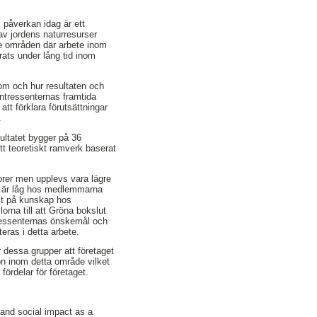
 påverkan idag är ett
 av jordens naturresurser
 de områden där arbete inom
rats under lång tid inom
om och hur resultaten och
intressenternas framtida
tt förklara förutsättningar
.
ultatet bygger på 36
t teoretiskt ramverk baserat
orer men upplevs vara lägre
 är låg hos medlemmarna
ist på kunskap hos
rna till att Gröna bokslut
tressenternas önskemål och
eras i detta arbete.
r dessa grupper att företaget
ion inom detta område vilket
ördelar för företaget.
 and social impact as a