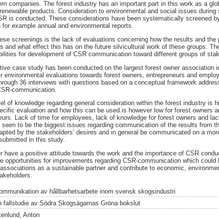
n companies. The forest industry has an important part in this work as a glob
renewable products. Consideration to environmental and social issues during si
SR is conducted. These considerations have been systematically screened b
 for example annual and environmental reports.
ese screenings is the lack of evaluations concerning how the results and th
s and what effect this has on the future silvicultural work of these groups. The
bilities for development of CSR communication toward different groups of sta
ative case study has been conducted on the largest forest owner association 
ir environmental evaluations towards forest owners, entrepreneurs and empl
through 36 interviews with questions based on a conceptual framework addre
 CSR-communication.
el of knowledge regarding general consideration within the forest industry is
pecific evaluation and how this can be used is however low for forest owners
neurs. Lack of time for employees, lack of knowledge for forest owners and lac
seen to be the biggest issues regarding communication of the results from th
pted by the stakeholders’ desires and in general be communicated on a more
submitted in this study.
r have a positive attitude towards the work and the importance of CSR conduc
e opportunities for improvements regarding CSR-communication which could be 
e associations as a sustainable partner and contribute to economic, environmen
akeholders.
ommunikation av hållbarhetsarbete inom svensk skogsindustri
n fallstudie av Södra Skogsägarnas Gröna bokslut
tenlund, Anton