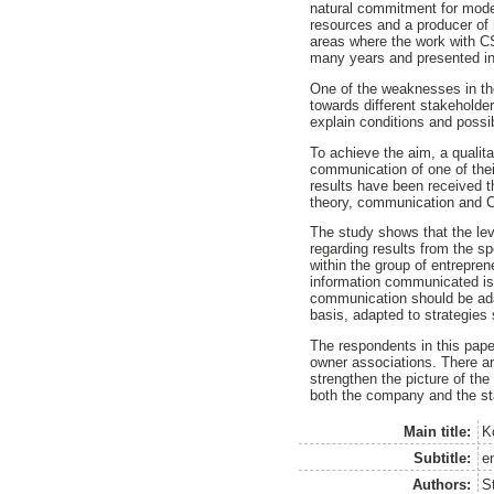
natural commitment for moder
resources and a producer of 
areas where the work with C
many years and presented in
One of the weaknesses in th
towards different stakeholder
explain conditions and possi
To achieve the aim, a qualit
communication of one of the
results have been received 
theory, communication and
The study shows that the lev
regarding results from the s
within the group of entrepre
information communicated is 
communication should be ada
basis, adapted to strategies 
The respondents in this pape
owner associations. There ar
strengthen the picture of th
both the company and the st
Main title:
K
Subtitle:
e
Authors:
S