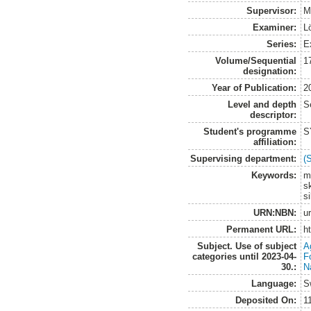
Supervisor:
M
Examiner:
L
Series:
E
Volume/Sequential
1
designation:
Year of Publication:
2
Level and depth
S
descriptor:
Student's programme
S
affiliation:
Supervising department:
(
Keywords:
m
s
si
URN:NBN:
u
Permanent URL:
h
Subject. Use of subject
A
categories until 2023-04-
F
30.:
N
Language:
S
Deposited On:
1