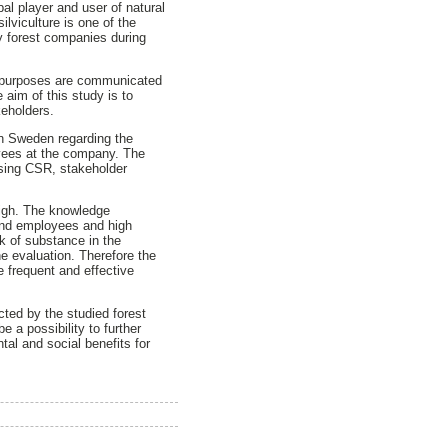
al player and user of natural
lviculture is one of the
y forest companies during
e purposes are communicated
 aim of this study is to
keholders.
in Sweden regarding the
oyees at the company. The
ssing CSR, stakeholder
 high. The knowledge
 and employees and high
k of substance in the
e evaluation. Therefore the
 frequent and effective
ted by the studied forest
a possibility to further
tal and social benefits for