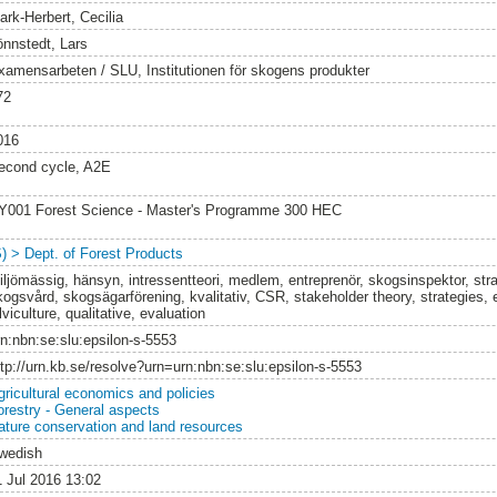
ark-Herbert, Cecilia
önnstedt, Lars
xamensarbeten / SLU, Institutionen för skogens produkter
72
016
econd cycle, A2E
Y001 Forest Science - Master's Programme 300 HEC
S) > Dept. of Forest Products
iljömässig, hänsyn, intressentteori, medlem, entreprenör, skogsinspektor, str
kogsvård, skogsägarförening, kvalitativ, CSR, stakeholder theory, strategies, e
lviculture, qualitative, evaluation
rn:nbn:se:slu:epsilon-s-5553
ttp://urn.kb.se/resolve?urn=urn:nbn:se:slu:epsilon-s-5553
gricultural economics and policies
orestry - General aspects
ature conservation and land resources
wedish
1 Jul 2016 13:02