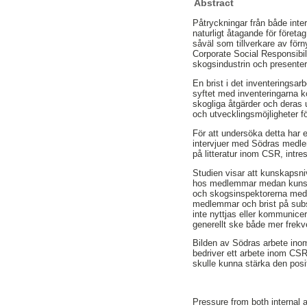
Abstract
Påtryckningar från både inte
naturligt åtagande för företa
såväl som tillverkare av för
Corporate Social Responsibil
skogsindustrin och presente
En brist i det inventeringsa
syftet med inventeringarna ko
skogliga åtgärder och deras 
och utvecklingsmöjligheter f
För att undersöka detta har 
intervjuer med Södras medlem
på litteratur inom CSR, int
Studien visar att kunskapsni
hos medlemmar medan kunska
och skogsinspektorerna medan
medlemmar och brist på subst
inte nyttjas eller kommunice
generellt ske både mer frekve
Bilden av Södras arbete inom 
bedriver ett arbete inom CSR.
skulle kunna stärka den posit
Pressure from both internal 