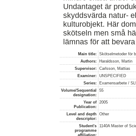
Undantaget är produ
skyddsvärda natur- el
kulturobjekt. Här domi
skötseln men små hä
lämnas för att bevara
Main title:
Skötselmetoder för 
Authors:
Haraldsson, Martin
Supervisor:
Carlsson, Mattias
Examiner:
UNSPECIFIED
Series:
Examensarbete / SLU
Volume/Sequential
55
designation:
Year of
2005
Publication:
Level and depth
Other
descriptor:
Student's
1140A Master of Scie
programme
affiliation: