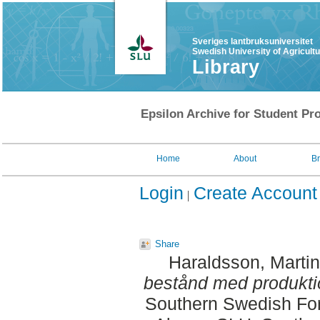
Sveriges lantbruksuniversitet
Swedish University of Agricult
Library
Epsilon Archive for Student Pro
Home
About
B
Login
Create Account
Share
Haraldsson, Martin
bestånd med produkti
Southern Swedish For