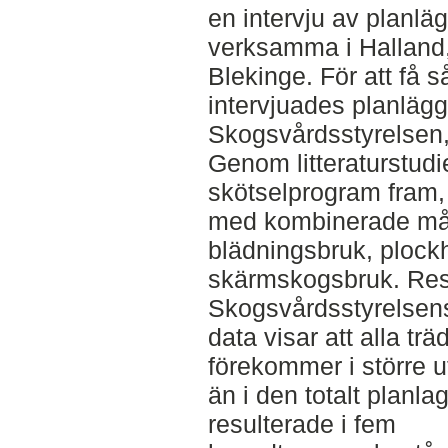
en intervju av planlä
verksamma i Halland
Blekinge. För att få s
intervjuades planlägg
Skogsvårdsstyrelsen,
Genom litteraturstudi
skötselprogram fram,
med kombinerade mål.
blädningsbruk, plock
skärmskogsbruk. Resu
Skogsvårdsstyrelsen
data visar att alla tr
förekommer i större 
än i den totalt planla
resulterade i fem