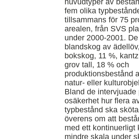
huvudtyper av bestån
fem olika typbestånd
tillsammans för 75 p
arealen, från SVS pl
under 2000-2001. De
blandskog av ädellöv,
bokskog, 11 %, kantz
grov tall, 18 % och
produktionsbestånd 
natur- eller kulturobj
Bland de intervjuade 
osäkerhet hur flera a
typbestånd ska sköta
överens om att bestå
med ett kontinuerligt 
mindre skala under s