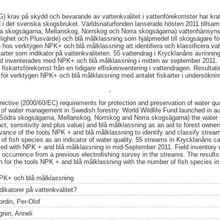
G) krav på skydd och bevarande av vattenkvalitet i vattenförekomster har kr
 i det svenska skogsbruket. Världsnaturfonden lanserade hösten 2011 tills
ra skogsägarna, Mellanskog, Norrskog och Norra skogsägarna) vattenhänsy
ighet och Plusvärde) och blå målklassning som hjälpmedel till skogsägare för
os verktygen NPK+ och blå målklassning att identifiera och klassificera vatt
arter som indikator på vattenkvaliteten. 55 vattendrag i Krycklanåns avrinnin
and inventerades med NPK+ och blå målklassning i mitten av september 2011. 
 fiskartsförekomst från en tidigare elfiskeinventering i vattendragen. Resulta
ion för verktygen NPK+ och blå målklassning med antalet fiskarter i undersökn
,
tive (2000/60/EC) requirements for protection and preservation of water qua
 of water management in Swedish forestry. World Wildlife Fund launched in a
 (Södra skogsägarna, Mellanskog, Norrskog and Norra skogsägarna) the wate
act, sensitivity and plus value) and blå målklassning as an aid to forest owne
vance of the tools NPK + and blå målklassning to identify and classify stream
 of fish species as an indicator of water quality. 55 streams in Krycklanåns c
ried with NPK + and blå målklassning in mid-September 2011. Field inventory
es occurrence from a previous electrofishing survey in the streams. The result
ion for the tools NPK + and blå målklassning with the number of fish species in
PK+ och blå målklassning
dikatorer på vattenkvalitet?
ordin, Per-Olof
gren, Anneli