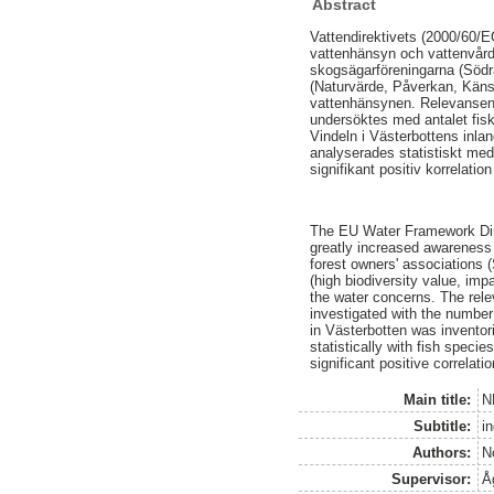
Abstract
Vattendirektivets (2000/60/E
vattenhänsyn och vattenvård
skogsägarföreningarna (Söd
(Naturvärde, Påverkan, Känsl
vattenhänsynen. Relevansen h
undersöktes med antalet fisk
Vindeln i Västerbottens inl
analyserades statistiskt med
signifikant positiv korrelat
The EU Water Framework Direc
greatly increased awareness
forest owners' associations
(high biodiversity value, imp
the water concerns. The rele
investigated with the number
in Västerbotten was invento
statistically with fish speci
significant positive correlat
Main title:
N
Subtitle:
in
Authors:
N
Supervisor:
Å