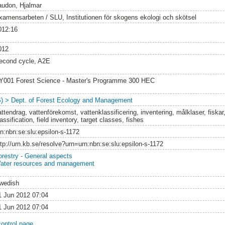
audon, Hjalmar
xamensarbeten / SLU, Institutionen för skogens ekologi och skötsel
012:16
012
econd cycle, A2E
Y001 Forest Science - Master's Programme 300 HEC
S) > Dept. of Forest Ecology and Management
ttendrag, vattenförekomst, vattenklassificering, inventering, målklaser, fiskar
assification, field inventory, target classes, fishes
rn:nbn:se:slu:epsilon-s-1172
ttp://urn.kb.se/resolve?urn=urn:nbn:se:slu:epsilon-s-1172
orestry - General aspects
ater resources and management
wedish
1 Jun 2012 07:04
1 Jun 2012 07:04
control page