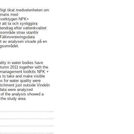
aftigt ökat medvetenheten om
ammans med
nsverktygen NPK+
 att ta och synliggöra
endrag efter vattenkvalitet
gsområde strax utanför
Fältinventeringsdata
tet av analysen visade på en
ingsområdet.
lity in water bodies have
utumn 2011 together with the
r management toolkits NPK +
rs to take and make visible
s for water quality were
atchment just outside Vindeln
 data were analyzed
s of the analysis showed a
 the study area.