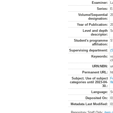
Examiner:
L
Series:
E
Volume/Sequential
2
designation:
Year of Publication:
2
Level and depth
S
descriptor:
Student's programme
S
affiliation:
Supervising department:
(
Keywords:
va
cl
URN:NBN:
u
Permanent URL:
h
Subject. Use of subject
F
categories until 2023-04-
W
30.:
Language:
S
Deposited On:
0
Metadata Last Modified:
0
Repository Staff Only:
item 