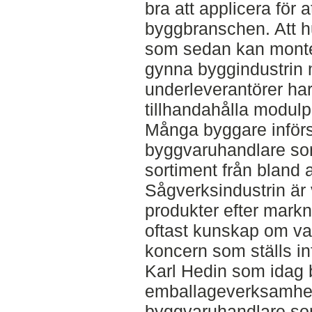
bra att applicera för a
byggbranschen. Att 
som sedan kan monter
gynna byggindustrin 
underleverantörer har
tillhandahålla modulp
Många byggare införsk
byggvaruhandlare som 
sortiment från bland 
Sågverksindustrin är 
produkter efter mar
oftast kunskap om va
koncern som ställs i
Karl Hedin som idag b
emballageverksamhet
byggvaruhandlare som 