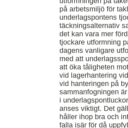
utformningen på taket
på arbetsmiljö för ta
underlagspontens tjo
täckningsalternativ sa
det kan vara mer förd
tjockare utformning 
dagens vanligare utf
med att underlagsspo
att öka tåligheten m
vid lagerhantering v
vid hanteringen på b
sammanfogningen är 
i underlagspontlucko
anses viktigt. Det gä
håller ihop bra och i
falla isär för då uppfyl