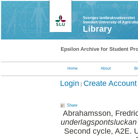
Sveriges lantbruksuniversitet
Swedish University of Agricult
Library
Epsilon Archive for Student Pro
Home
About
B
Login
Create Account
Share
Abrahamsson, Fredri
underlagspontsluckan 
Second cycle, A2E. U