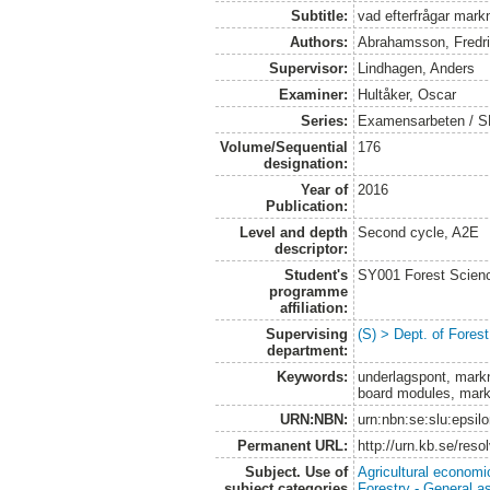
Subtitle:
vad efterfrågar mar
Authors:
Abrahamsson, Fredr
Supervisor:
Lindhagen, Anders
Examiner:
Hultåker, Oscar
Series:
Examensarbeten / SLU
Volume/Sequential
176
designation:
Year of
2016
Publication:
Level and depth
Second cycle, A2E
descriptor:
Student's
SY001 Forest Scien
programme
affiliation:
Supervising
(S) > Dept. of Fores
department:
Keywords:
underlagspont, mark
board modules, mark
URN:NBN:
urn:nbn:se:slu:epsil
Permanent URL:
http://urn.kb.se/res
Subject. Use of
Agricultural economi
subject categories
Forestry - General a