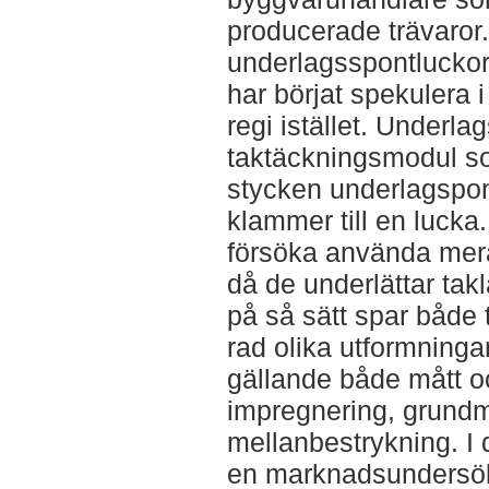
producerade trävaror.
underlagsspontluckor
har börjat spekulera i 
regi istället. Underla
taktäckningsmodul so
stycken underlagspo
klammer till en lucka.
försöka använda mer
då de underlättar ta
på så sätt spar både 
rad olika utformning
gällande både mått o
impregnering, grund
mellanbestrykning. I
en marknadsundersök