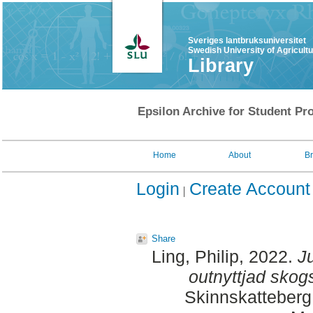
Sveriges lantbruksuniversitet
Swedish University of Agricult
Library
Epsilon Archive for Student Pro
Home
About
B
Login
Create Account
Share
Ling, Philip
, 2022.
Ju
outnyttjad skog
Skinnskatteberg