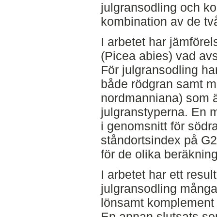
julgransodling och k
kombination av de tv
I arbetet har jämföre
(Picea abies) vad avs
För julgransodling ha
både rödgran samt m
nordmanniana) som är
julgranstyperna. En 
i genomsnitt för södra
ståndortsindex på G28 
för de olika beräknin
I arbetet har ett resu
julgransodling många
lönsamt komplement ti
En annan slutsats som