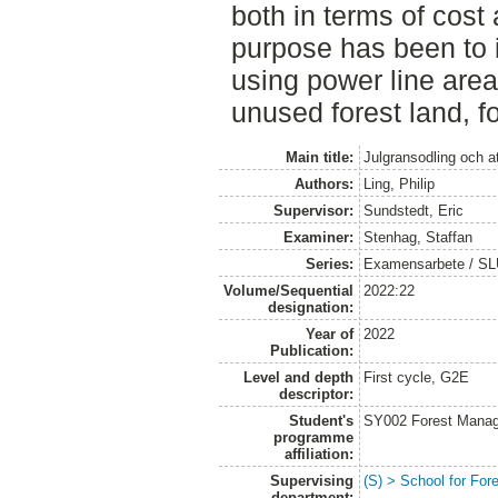
both in terms of cost
purpose has been to i
using power line are
unused forest land, f
Main title:
Julgransodling och a
Authors:
Ling, Philip
Supervisor:
Sundstedt, Eric
Examiner:
Stenhag, Staffan
Series:
Examensarbete / S
Volume/Sequential
2022:22
designation:
Year of
2022
Publication:
Level and depth
First cycle, G2E
descriptor:
Student's
SY002 Forest Manag
programme
affiliation:
Supervising
(S) > School for Fo
department: