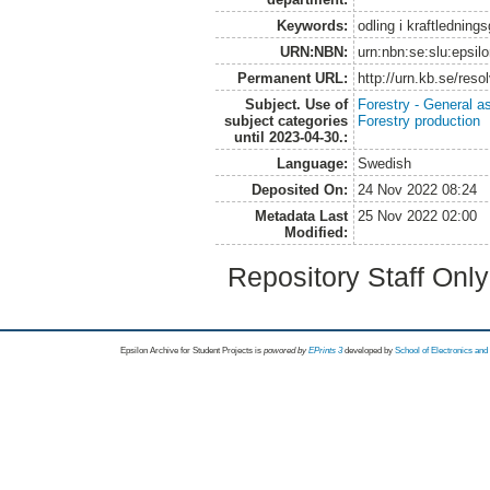
Keywords:
odling i kraftledning
URN:NBN:
urn:nbn:se:slu:epsil
Permanent URL:
http://urn.kb.se/res
Subject. Use of
Forestry - General a
subject categories
Forestry production
until 2023-04-30.:
Language:
Swedish
Deposited On:
24 Nov 2022 08:24
Metadata Last
25 Nov 2022 02:00
Modified:
Repository Staff Onl
Epsilon Archive for Student Projects is
powored by
EPrints 3
developed by
School of Electronics an