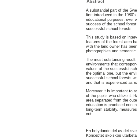
Abstract
A substantial part of the Sw
first introduced in the 1980'
educational purposes, over w
success of the school forest 
successful school forests.
This study is based on inter
features of the forest area h
with the land owner has bee
photographies and semantic 
The most outstanding result o
environments that correspond 
values of the successful scho
the optimal one, but the env
successful school forests wer
and that is experienced as ex
Moreover it is important to a
of the pupils who utilize it.
area separated from the outer
education is practiced contin
long-term stability, measures
out.
En betydande del av det sve
Konceptet skolskog utarbeta