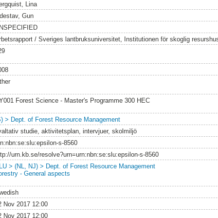
ergquist, Lina
idestav, Gun
NSPECIFIED
rbetsrapport / Sveriges lantbruksuniversitet, Institutionen för skoglig resursh
29
008
ther
Y001 Forest Science - Master's Programme 300 HEC
S) > Dept. of Forest Resource Management
altativ studie, aktivitetsplan, intervjuer, skolmiljö
rn:nbn:se:slu:epsilon-s-8560
ttp://urn.kb.se/resolve?urn=urn:nbn:se:slu:epsilon-s-8560
LU > (NL, NJ) > Dept. of Forest Resource Management
orestry - General aspects
wedish
2 Nov 2017 12:00
2 Nov 2017 12:00