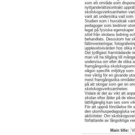
som ett område som disponera
nyttjanderättskontrakt uppr
skolskogsverksamheten varie
varit att undersöka vad som
Studien som i huvudsak varit
pedagoger som bedriver utom
legat på fysiska egenskaper
stöd från skolans ledning 
behandlats. Dessutom har s
fältinventeringar, fotografer
upplevelsevärden hos olika m
Det tydligast framträdande re
man vill ha tillgång till må
undervisa om eller de olika a
framgångsrika skolskogsområd
någon specifik miljötyp som ä
mer viktig för en givande 
mest framgångsrika områdena 
på att skogar som ger en o
skolskogsverksamheten.
Vidare är det av vikt att an
skolan efter ålder på de elev
lättillgänglig kan ses som vi
För att uppnå förståelse för 
den utomhuspedagogiska verk
aktiviteter. Om skolskogsve
författande av långsiktiga v
Main title:
V