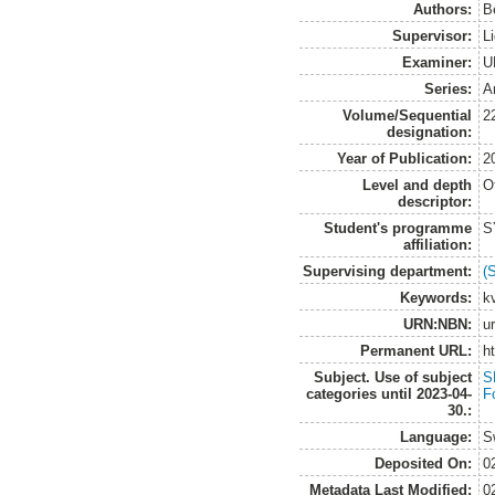
Authors:
B
Supervisor:
L
Examiner:
U
Series:
A
Volume/Sequential
2
designation:
Year of Publication:
2
Level and depth
O
descriptor:
Student's programme
S
affiliation:
Supervising department:
(
Keywords:
kv
URN:NBN:
u
Permanent URL:
h
Subject. Use of subject
S
categories until 2023-04-
F
30.:
Language:
S
Deposited On:
0
Metadata Last Modified:
0