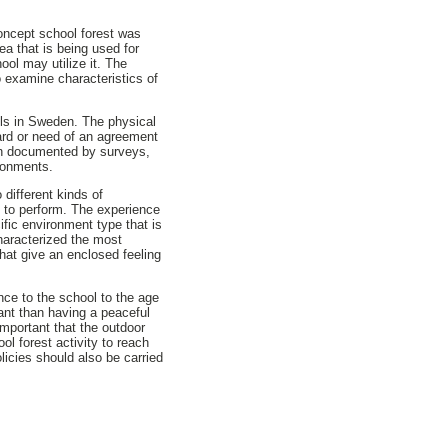
concept school forest was
ea that is being used for
ol may utilize it. The
to examine characteristics of
ols in Sweden. The physical
oard or need of an agreement
een documented by surveys,
ronments.
 different kinds of
le to perform. The experience
ific environment type that is
characterized the most
that give an enclosed feeling
ance to the school to the age
tant than having a peaceful
 important that the outdoor
ol forest activity to reach
licies should also be carried