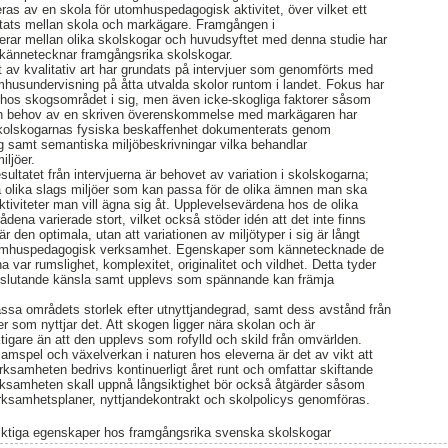
s av en skola för utomhuspedagogisk aktivitet, över vilket ett
ättats mellan skola och markägare. Framgången i
rar mellan olika skolskogar och huvudsyftet med denna studie har
 kännetecknar framgångsrika skolskogar.
 av kvalitativ art har grundats på intervjuer som genomförts med
husundervisning på åtta utvalda skolor runtom i landet. Fokus har
 hos skogsområdet i sig, men även icke-skogliga faktorer såsom
och behov av en skriven överenskommelse med markägaren har
kolskogarnas fysiska beskaffenhet dokumenterats genom
ing samt semantiska miljöbeskrivningar vilka behandlar
iljöer.
sultatet från intervjuerna är behovet av variation i skolskogarna;
nga olika slags miljöer som kan passa för de olika ämnen man ska
ktiviteter man vill ägna sig åt. Upplevelsevärdena hos de olika
ena varierade stort, vilket också stöder idén att det inte finns
r den optimala, utan att variationen av miljötyper i sig är långt
utomhuspedagogisk verksamhet. Egenskaper som kännetecknade de
var rumslighet, komplexitet, originalitet och vildhet. Detta tyder
mslutande känsla samt upplevs som spännande kan främja
passa områdets storlek efter utnyttjandegrad, samt dess avstånd från
er som nyttjar det. Att skogen ligger nära skolan och är
ktigare än att den upplevs som rofylld och skild från omvärlden.
samspel och växelverkan i naturen hos eleverna är det av vikt att
samheten bedrivs kontinuerligt året runt och omfattar skiftande
rksamheten skall uppnå långsiktighet bör också åtgärder såsom
erksamhetsplaner, nyttjandekontrakt och skolpolicys genomföras.
iktiga egenskaper hos framgångsrika svenska skolskogar