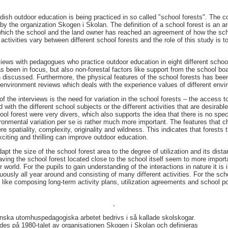
edish outdoor education is being practiced in so called "school forests". The 
s by the organization Skogen i Skolan. The definition of a school forest is an ar
hich the school and the land owner has reached an agreement of how the scho
activities vary between different school forests and the role of this study is 
views with pedagogues who practice outdoor education in eight different scho
as been in focus, but also non-forestal factors like support from the school b
n discussed. Furthermore, the physical features of the school forests has b
environment reviews which deals with the experience values of different envi
f the interviews is the need for variation in the school forests – the access to
with the different school subjects or the different activities that are desirab
ol forest were very divers, which also supports the idea that there is no spec
ironmental variation per se is rather much more important. The features that 
e spatiality, complexity, originality and wildness. This indicates that forests 
citing and thrilling can improve outdoor education.
dapt the size of the school forest area to the degree of utilization and its dist
 Having the school forest located close to the school itself seem to more impor
 world. For the pupils to gain understanding of the interactions in nature it is
uously all year around and consisting of many different activities. For the scho
 like composing long-term activity plans, utilization agreements and school po
,
nska utomhuspedagogiska arbetet bedrivs i så kallade skolskogar.
des på 1980-talet av organisationen Skogen i Skolan och definieras