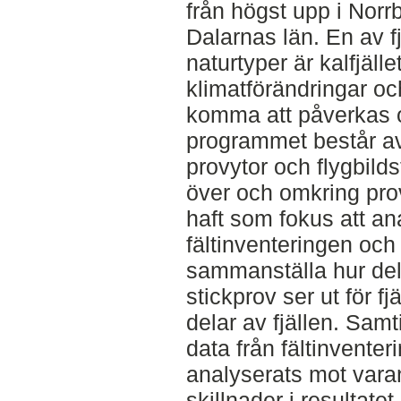
från högst upp i Norrb
Dalarnas län. En av f
naturtyper är kalfjäll
klimatförändringar o
komma att påverkas 
programmet består av 
provytor och flygbild
över och omkring pro
haft som fokus att an
fältinventeringen och 
sammanställa hur del
stickprov ser ut för fj
delar av fjällen. Samt
data från fältinventer
analyserats mot varan
skillnader i resultate