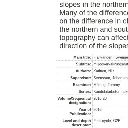
slopes in the northern
Many of the differen
on the difference in 
the northern and sout
topography can affect
direction of the slope
Main title:
Fjällvärlden i Sverig
Subtitle:
miljöövervakningsdata
Authors:
Karinen, Nils
Supervisor:
Svensson, Johan
an
Examiner:
Mörling, Tommy
Series:
Kandidatarbeten i s
Volume/Sequential
2016:20
designation:
Year of
2016
Publication:
Level and depth
First cycle, G2E
descriptor: