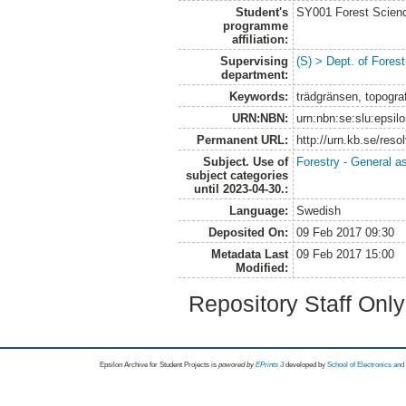
Student's
SY001 Forest Scien
programme
affiliation:
Supervising
(S) > Dept. of Fore
department:
Keywords:
trädgränsen, topografi
URN:NBN:
urn:nbn:se:slu:epsil
Permanent URL:
http://urn.kb.se/res
Subject. Use of
Forestry - General a
subject categories
until 2023-04-30.:
Language:
Swedish
Deposited On:
09 Feb 2017 09:30
Metadata Last
09 Feb 2017 15:00
Modified:
Repository Staff Onl
Epsilon Archive for Student Projects is
powored by
EPrints 3
developed by
School of Electronics an