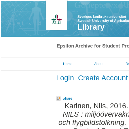
Sveriges lantbruksuniversitet
Swedish University of Agricult
Library
Epsilon Archive for Student Pro
Home
About
B
Login
Create Account
Share
Karinen, Nils
, 2016
NILS : miljöövervakn
och flygbildstolkning.