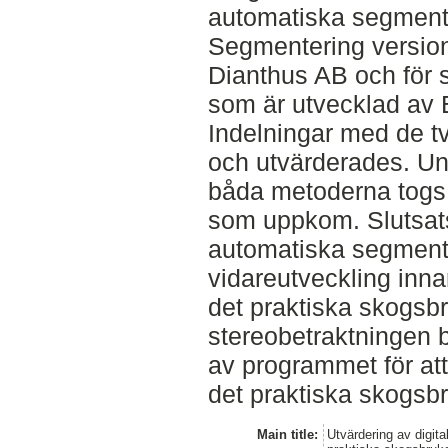
automatiska segmen
Segmentering version
Dianthus AB och för 
som är utvecklad av
Indelningar med de t
och utvärderades. U
båda metoderna togs 
som uppkom. Slutsats
automatiska segment
vidareutveckling innan
det praktiska skogsbr
stereobetraktningen b
av programmet för att
det praktiska skogsbr
Main title:
Utvärdering av digita