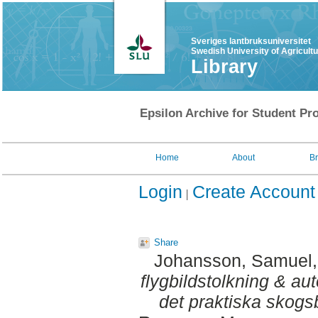
Sveriges lantbruksuniversitet
Swedish University of Agricult
Library
Epsilon Archive for Student Pro
Home
About
B
Login
Create Account
Share
Johansson, Samuel
flygbildstolkning & au
det praktiska skogs