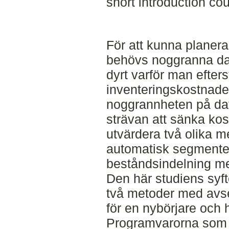
short introduction co
För att kunna planer
behövs noggranna dat
dyrt varför man efters
inventeringskostnade
noggrannheten på dat
strävan att sänka kos
utvärdera två olika m
automatisk segmenter
beståndsindelning med
Den här studiens syft
två metoder med avs
för en nybörjare och h
Programvarorna som 