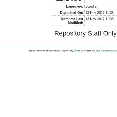
until 2023-04-30.:
Language:
Swedish
Deposited On:
13 Nov 2017 11:38
Metadata Last
13 Nov 2017 11:38
Modified:
Repository Staff Onl
Epsilon Archive for Student Projects is
powored by
EPrints 3
developed by
School of Electronics an