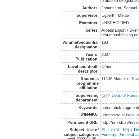
praktiska skogsbruk
Authors:
Johansson, Samuel
Supervisor:
Egberth, Mikael
Examiner:
UNSPECIFIED
Series:
Arbetsrapport / Sveri
resurshushållning o
Volume/Sequential
193
designation:
Year of
2007
Publication:
Level and depth
Other
descriptor:
Student's
1140A Master of Scie
programme
affiliation:
Supervising
(S) > Dept. of Fore
department:
Keywords:
automatisk segmenter
URN:NBN:
urn:nbn:se:slu:epsil
Permanent URL:
http://urn.kb.se/res
Subject. Use of
SLU > (NL, NJ) > De
subject categories
Forestry - General a