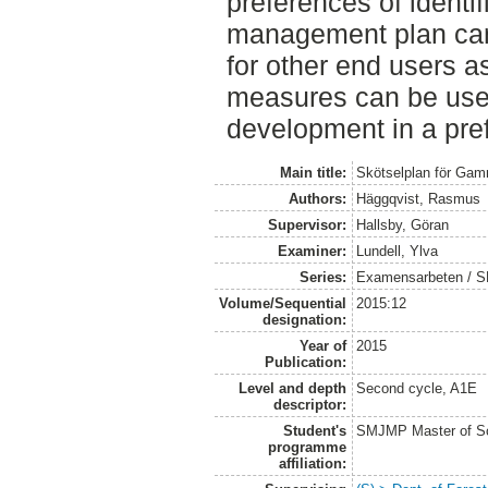
preferences of identif
management plan can 
for other end users as
measures can be used
development in a pref
Main title:
Skötselplan för Ga
Authors:
Häggqvist, Rasmus
Supervisor:
Hallsby, Göran
Examiner:
Lundell, Ylva
Series:
Examensarbeten / SLU
Volume/Sequential
2015:12
designation:
Year of
2015
Publication:
Level and depth
Second cycle, A1E
descriptor:
Student's
SMJMP Master of Sc
programme
affiliation: