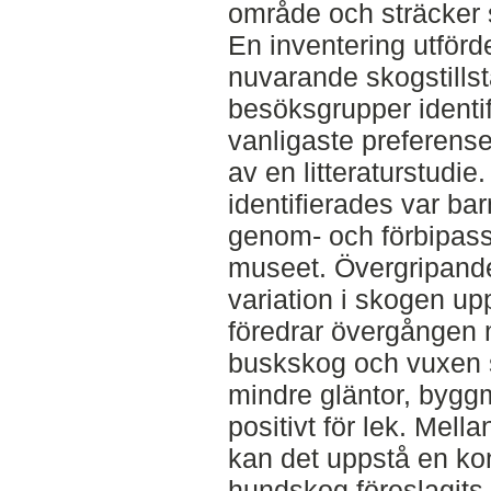
område och sträcker s
En inventering utförde
nuvarande skogstills
besöksgrupper identi
vanligaste preferens
av en litteraturstudi
identifierades var ba
genom- och förbipass
museet. Övergripande 
variation i skogen up
föredrar övergången m
buskskog och vuxen 
mindre gläntor, byggm
positivt för lek. Mel
kan det uppstå en kon
hundskog föreslagits