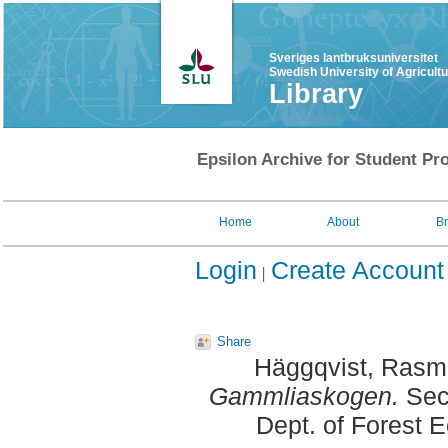
Sveriges lantbruksuniversitet
Swedish University of Agricult
Library
Epsilon Archive for Student Pro
Home
About
B
Login
Create Account
Share
Häggqvist, Rasm
Gammliaskogen.
Sec
Dept. of Forest