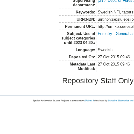
Supervising
(S) > Dept. of Fore
department:
Keywords:
Swedish NFI, tätortsn
URN:NBN:
urn:nbn:se:slu:epsil
Permanent URL:
http://urn.kb.se/res
Subject. Use of
Forestry - General a
subject categories
until 2023-04-30.:
Language:
Swedish
Deposited On:
27 Oct 2015 09:46
Metadata Last
27 Oct 2015 09:46
Modified:
Repository Staff Onl
Epsilon Archive for Student Projects is
powored by
EPrints 3
developed by
School of Electronics an