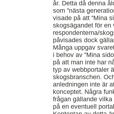
år. Detta då denna å
som ”nästa generatio
visade på att ”Mina si
skogsägandet för en v
respondenterna/skog
påvisades dock gälla
Många uppgav svaret 
i behov av ”Mina sidor
på att man inte har 
typ av webbportaler ä
skogsbranschen. Och 
anledningen inte är a
konceptet. Några funk
frågan gällande vilka
på en eventuell portal
Kontentan av detta är