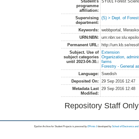
Student's
SY001 Forest Scien
programme
affiliation:
Supervising
(S) > Dept. of Fore
department:
Keywords:
webbportal, Merasko
URN:NBN:
urn:nbn:se:slu:epsil
Permanent URL:
http://urn.kb.se/res
Subject. Use of
Extension
subject categories
Organization, admini
until 2023-04-30.:
farms
Forestry - General a
Language:
Swedish
Deposited On:
29 Sep 2016 12:47
Metadata Last
29 Sep 2016 12:48
Modified:
Repository Staff Onl
Epsilon Archive for Student Projects is
powored by
EPrints 3
developed by
School of Electronics an