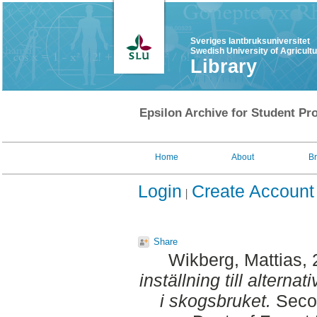
Sveriges lantbruksuniversitet
Swedish University of Agricult
Library
Epsilon Archive for Student Pro
Home
About
B
Login
Create Account
Share
Wikberg, Mattias
,
inställning till altern
i skogsbruket.
Secon