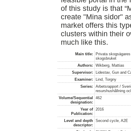
of this study is that
create "Mina sidor" 
market offers this ty
clusters within their 
much like this.
Main title:
Privata skogsägares i
skogsbruket
Authors:
Wikberg, Mattias
Supervisor:
Lidestav, Gun
and
C
Examiner:
Lind, Torgny
Series:
Arbetsrapport / Sveri
resurshushållning o
Volume/Sequential
462
designation:
Year of
2016
Publication:
Level and depth
Second cycle, A2E
descriptor: