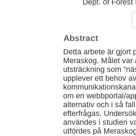
Dept. of Fores
Abstract
Detta arbete är gjort
Meraskog. Målet var a
utsträckning som ”nä
upplever ett behov a
kommunikationskanale
om en webbportal/appl
alternativ och i så fa
efterfrågas. Unders
användes i studien 
utfördes på Merasko