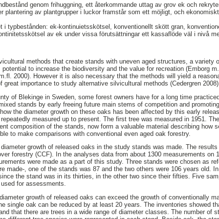
andbestånd genom frihuggning, ett återkommande uttag av grov ek och rekry
er plantering av plantgrupper i luckor framstår som ett möjligt, och ekonomiskt
 i typbestånden: ek-kontinuietsskötsel, konventionellt skött gran, konventione
tinitetsskötsel av ek under vissa förutsättningar ett kassaflöde väl i nivå me
vicultural methods that create stands with uneven aged structures, a variety 
s potential to increase the biodiversity and the value for recreation (Emborg m.
.fl. 2000). However it is also necessary that the methods will yield a reason
of great importance to study alternative silvicultural methods (Cedergren 2008)
ounty of Blekinge in Sweden, some forest owners have for a long time practic
 mixed stands by early freeing future main stems of competition and promoting
how the diameter growth on these oaks has been affected by this early relea
repeatedly measured up to present. The first tree was measured in 1951. Th
nt composition of the stands, now form a valuable material describing how s
ible to make comparisons with conventional even aged oak forestry.
e diameter growth of released oaks in the study stands was made. The results 
over forestry (CCF). In the analyses data from about 1300 measurements on 
surements were made as a part of this study. Three stands were chosen as re
 made-, one of the stands was 87 and the two others were 106 years old. In
ce the stand was in its thirties, in the other two since their fifties. Five sam
e used for assessments.
he diameter growth of released oaks can exceed the growth of conventionally 
 the single oak can be reduced by at least 20 years. The inventories showed t
and that there are trees in a wide range of diameter classes. The number of s