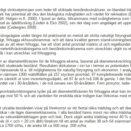
ligt skötselprinciper som leder till skiktade beståndsstrukturer, en blandad
rk har potential att öka den biologiska mångfalden och värdet för rekreation 
94, Holgen m.fl. 2000). I ljuset av detta, tillsammans med svårigheterna som 
tsel av ädellövskog (Lindén & Ekö 2002), ses det idag som angeläget att u
oder (Cedergren 2008) .
l skogsägare under längre tid praktiserat en metod att sköta naturligt föryngr
tidigt, frihugga ekhuvudstammar, och att dana kvalitet genom stamkvistning/be
as av att eken frihuggs, har ett stort antal provträd märkts ut och regelbunde
etertillväxtmätningarna och beståndsstrukturerna som utvecklats utgör nu ett
r i kan utvecklas vid frihuggning.
er av diametertillväxten för de frihuggna ekarna, baserat på diameterutvecklin
skilt studerade bestånd. Resultaten diskuteras i sin tur i termer av potentialen 
hänseende bl.a. till möjligheterna för naturlig föryngring och ekonomin. I ana
från närmare 1300 mättillfällen på 157 stycken provträd. 47 kompletterande mä
es särskilt ut som inventeringsobjekt, ett 87 år och två 106 år gamla. I det fö
ndet var i 30-årsåldern, i de två senare sen 50-årsåldern. Fem provytor, radie
provträdsmätningarna tyder på att diametertillväxten för frihuggna ekar kan ö
upp mot 50 % och att växttiden för enskilda ekar troligen kan förkortas med m
t utvalda bestånden visar på förekomst av ett flertal olika trädslag och att dia
kar i de lägre diameterklasserna. I alla bestånd fanns minst nio olika trädsl
av sekundärträdslagen gran och bok. Dock utgör andra trädslag minst 40 %
 ek (4 < och < 20 cm dbh) förekom till ett antal av mellan 38 och 64 stammar/
 ca 1700 st/ha, i de andra till ca 500 resp. 200 st/ha.