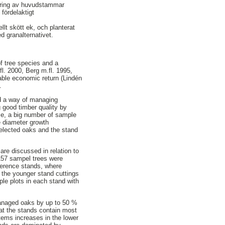
tering av huvudstammar
 fördelaktigt
llt skött ek, och planterat
d granalternativet.
of tree species and a
fl. 2000, Berg m.fl. 1995,
able economic return (Lindén
.
ed a way of managing
 good timber quality by
se, a big number of sample
e diameter growth
elected oaks and the stand
are discussed in relation to
157 sampel trees were
ference stands, where
 the younger stand cuttings
ple plots in each stand with
managed oaks by up to 50 %
hat the stands contain most
tems increases in the lower