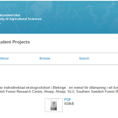
uksuniversitet
ity of Agricultural Sciences
y
udent Projects
About
Browse
Search
v individinriktad ekskogsskötsel i Blekinge : en metod för tillämpning i ett k
sh Forest Research Centre, Alnarp. Alnarp: SLU, Southern Swedish Forest 
PDF
918kB