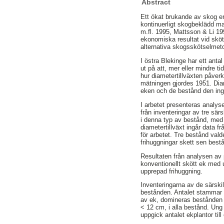
Abstract
Ett ökat brukande av skog en
kontinuerligt skogbeklädd ma
m.fl. 1995, Mattsson & Li 19
ekonomiska resultat vid skö
alternativa skogsskötselmet
I östra Blekinge har ett anta
ut på att, mer eller mindre 
hur diametertillväxten påverk
mätningen gjordes 1951. Diam
eken och de bestånd den ingå
I arbetet presenteras analys
från inventeringar av tre sär
i denna typ av bestånd, med 
diametertillväxt ingår data 
för arbetet. Tre bestånd vald
frihuggningar skett sen bestå
Resultaten från analysen av 
konventionellt skött ek med 
upprepad frihuggning.
Inventeringarna av de särskil
bestånden. Antalet stammar ö
av ek, domineras bestånden 
< 12 cm, i alla bestånd. Ung
uppgick antalet ekplantor till