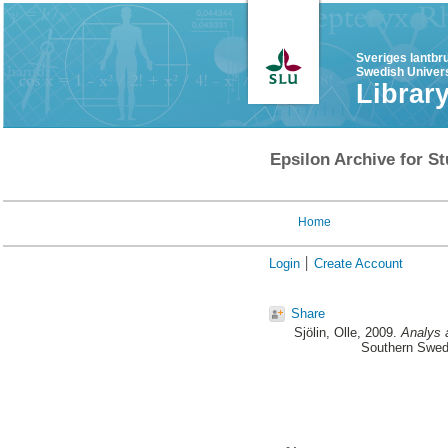
Sveriges lantbr
Swedish Univers
Librar
Epsilon Archive for St
Home
Login
Create Account
Share
Sjölin, Olle
, 2009.
Analys a
Southern Swedi