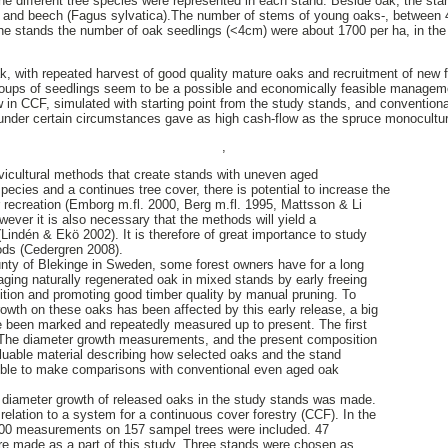
ine different tree species were represented in each stand. Beside oak, the st
 and beech (Fagus sylvatica).The number of stems of young oaks-, between
the stands the number of oak seedlings (<4cm) were about 1700 per ha, in the
, with repeated harvest of good quality mature oaks and recruitment of new f
 groups of seedlings seem to be a possible and economically feasible manage
in CCF, simulated with starting point from the study stands, and conventio
nder certain circumstances gave as high cash-flow as the spruce monoculture
,
vicultural methods that create stands with uneven aged
 species and a continues tree cover, there is potential to increase the
or recreation (Emborg m.fl. 2000, Berg m.fl. 1995, Mattsson & Li
wever it is also necessary that the methods will yield a
Lindén & Ekö 2002). It is therefore of great importance to study
hods (Cedergren 2008).
ounty of Blekinge in Sweden, some forest owners have for a long
ging naturally regenerated oak in mixed stands by early freeing
tion and promoting good timber quality by manual pruning. To
wth on these oaks has been affected by this early release, a big
 been marked and repeatedly measured up to present. The first
 The diameter growth measurements, and the present composition
luable material describing how selected oaks and the stand
ible to make comparisons with conventional even aged oak
e diameter growth of released oaks in the study stands was made.
relation to a system for a continuous cover forestry (CCF). In the
300 measurements on 157 sampel trees were included. 47
e made as a part of this study. Three stands were chosen as