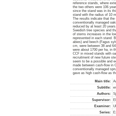
reference stands, where ex
the two others were 106 yea
since the stand was in its thi
stand with the radius of 10
The results indicate that th
conventionally managed oaks 
reduced by at least 20 years
Swedish tree species and tha
of stems increases in the low
represented in each stand. 
abies) and beech (Fagus syl
cm, were between 38 and 64 
were about 1700 per ha, in t
CCF in mixed stands with oa
recruitment of new future ste
seem to be a possible and 
made between cash-flow in CC
conventionally managed spr
gave as high cash-flow as th
Main title:
A
Subtitle:
e
Authors:
Sj
Supervisor:
E
Examiner:
U
Series:
E