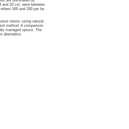
ands are dominated by
 4 and 20 cm, were between
 others 500 and 200 per ha
uture stems -using natural
ment method. A comparison
nally managed spruce. The
 alternative.