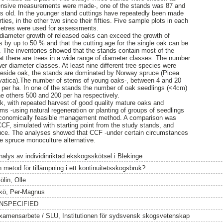
tensive measurements were made-, one of the stands was 87 and
rs old. In the younger stand cuttings have repeatedly been made
rties, in the other two since their fifties. Five sample plots in each
 metres were used for assessments.
e diameter growth of released oaks can exceed the growth of
by up to 50 % and that the cutting age for the single oak can be
. The inventories showed that the stands contain most of the
t there are trees in a wide range of diameter classes. The number
er diameter classes. At least nine different tree species were
Beside oak, the stands are dominated by Norway spruce (Picea
vatica).The number of stems of young oaks-, between 4 and 20
per ha. In one of the stands the number of oak seedlings (<4cm)
he others 500 and 200 per ha respectively.
k, with repeated harvest of good quality mature oaks and
ms -using natural regeneration or planting of groups of seedlings
economically feasible management method. A comparison was
F, simulated with starting point from the study stands, and
uce. The analyses showed that CCF -under certain circumstances
e spruce monoculture alternative.
nalys av individinriktad ekskogsskötsel i Blekinge
n metod för tillämpning i ett kontinuitetsskogsbruk?
ölin, Olle
kö, Per-Magnus
NSPECIFIED
xamensarbete / SLU, Institutionen för sydsvensk skogsvetenskap