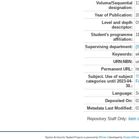
Volume/Sequential
1
designation:
Year of Publication:
2
Level and depth
O
descriptor:
Student's programme
1
affiliation:
Supervising department:
(
Keywords:
ek
URN:NBN:
u
Permanent URL:
h
Subject. Use of subject
?
categories until 2023-04-
F
30.:
Language:
S
Deposited On:
0
Metadata Last Modified:
0
Repository Staff Only:
item 
Epsilon Archive for Student Projects is
powored by
EPrints 3
developed by
School of Elec