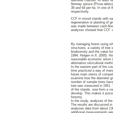
diameter classes. At least n
Norway spruce (Picea abies)
38 and 64 per ha. In one of 
respectively.
CCF in mixed stands with oak
regeneration or planting of
was made between cash-flow 
analyses showed that CCF -u
By managing forest using sil
structures, a variety of tree
biodiversity and the value f
1994, Holgen m.fl. 2000). Ho
reasonable economic return (
alternative silvicultural met
In the eastern part of the c
time practiced a way of mana
future main stems of competi
examine how the diameter gro
number of sample trees have
tree was measured in 1951.
of the stands, now form a va
develop. This makes it poss
forestry.
In the study, analyses of th
The results are discussed in 
analyses data from about 1
additional measurements wer