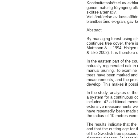
Kontinuitetsskötsel av ekbl
genom naturlig föryngring ell
skötselalternativ.
Vid jämförelse av kassaflödet
blandbestånd ek-gran, gav kon
Abstract
By managing forest using sil
continues tree cover, there i
Mattsson & Li 1994, Holgen m
& Ekö 2002). It is therefore 
In the eastern part of the c
naturally regenerated oak in
manual pruning. To examine 
trees have been marked and 
measurements, and the prese
develop. This makes it poss
In the study, analyses of th
a system for a continuous c
included. 47 additional mea
extensive measurements were
have repeatedly been made sin
the radius of 10 metres wer
The results indicate that t
and that the cutting age for
of the Swedish tree species 