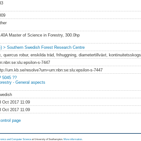
33
009
ther
140A Master of Science in Forestry, 300.0hp
S) > Southern Swedish Forest Research Centre
, quercus robur, enskilda träd, frihuggning, diametertillväxt, kontinuitetsskog
rn:nbn:se:slu:epsilon-s-7447
ttp://urn.kb.se/resolve?urn=urn:nbn:se:slu:epsilon-s-7447
? 5045 ??
orestry - General aspects
wedish
3 Oct 2017 11:09
3 Oct 2017 11:09
control page
tronics and Computer Science
at University of Southampton.
More information
.