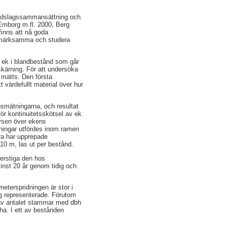
 trädslagssammansättning och
(Emborg m.fl. 2000, Berg
finns att nå goda
ppmärksamma och studera
ad ek i blandbestånd som går
skärning. För att undersöka
t mätts. Den första
 värdefullt material över hur
gsmätningarna, och resultat
för kontinuitetsskötsel av ek
lysen över ekens
tningar utfördes inom ramen
rra har upprepade
 10 m, las ut per bestånd.
verstiga den hos
inst 20 år genom tidig och
meterspridningen är stor i
ag representerade. Förutom
 av antalet stammar med dbh
ha. I ett av bestånden