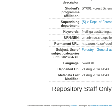
descriptor:
Student's
SY001 Forest Scien
programme
affiliation:
Supervising
(S) > Dept. of Fore
department:
Keywords:
frivilliga avsättning
URN:NBN:
urn:nbn:se:slu:epsil
Permanent URL:
http://urn.kb.se/res
Subject. Use of
Forestry - General a
subject categories
until 2023-04-30.:
Language:
Swedish
Deposited On:
21 Aug 2014 14:43
Metadata Last
21 Aug 2014 14:43
Modified:
Repository Staff Onl
Epsilon Archive for Student Projects is
powored by
EPrints 3
developed by
School of Electronics an