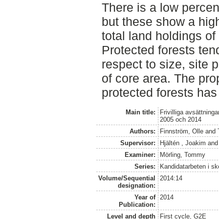
There is a low percen
but these show a highe
total land holdings of
Protected forests tend
respect to size, site
of core area. The prop
protected forests has
Main title:
Frivilliga avsättnin
2005 och 2014
Authors:
Finnström, Olle
and
Supervisor:
Hjältén , Joakim
an
Examiner:
Mörling, Tommy
Series:
Kandidatarbeten i s
Volume/Sequential
2014:14
designation:
Year of
2014
Publication:
Level and depth
First cycle, G2E