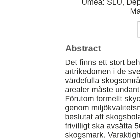
Umeå: SLU, Dept
Ma
Abstract
Det finns ett stort be
artrikedomen i de sv
värdefulla skogsområ
arealer måste undant
Förutom formellt sky
genom miljökvalitets
beslutat att skogsbo
frivilligt ska avsätta
skogsmark. Varaktighe