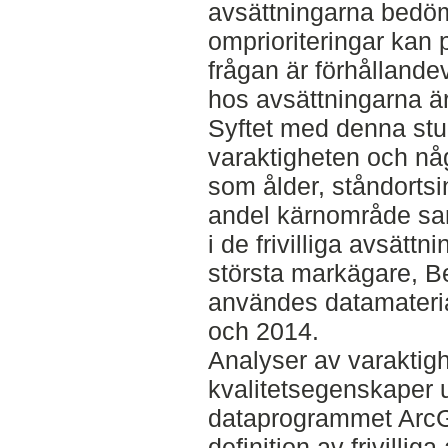
avsättningarna bedöm
omprioriteringar kan 
frågan är förhållande
hos avsättningarna är 
Syftet med denna stu
varaktigheten och någ
som ålder, ståndortsi
andel kärnområde sa
i de frivilliga avsätt
största markägare, B
användes datamaterial
och 2014.
Analyser av varaktig
kvalitetsegenskaper 
dataprogrammet ArcG
definition av frivilli