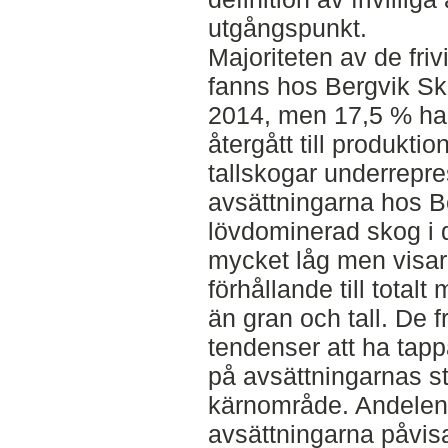
utgångspunkt.
Majoriteten av de fri
fanns hos Bergvik Sk
2014, men 17,5 % had
återgått till produkt
tallskogar underrepre
avsättningarna hos B
lövdominerad skog i de
mycket låg men visar 
förhållande till tota
än gran och tall. De f
tendenser att ha tapp
på avsättningarnas st
kärnområde. Andelen ä
avsättningarna påvisa