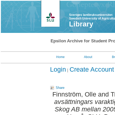
Sveriges lantbruksuniversitet
Swedish University of Agricult
Library
Epsilon Archive for Student Pro
Home
About
B
Login
Create Account
Share
Finnström, Olle
and
T
avsättningars varakti
Skog AB mellan 200