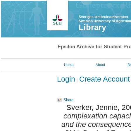
Sveriges lantbruksuniversitet
Swedish University of Agricult
Library
Epsilon Archive for Student Pro
Home
About
B
Login
Create Account
Share
Sverker, Jennie
, 2
complexation capaci
and the consequences