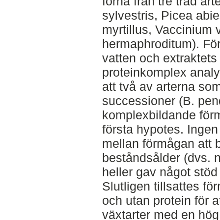
förna från tre träd ar
sylvestris, Picea abie
myrtillus, Vaccinium 
hermaphroditum). Fö
vatten och extraktets
proteinkomplex anal
att två av arterna so
successioner (B. pend
komplexbildande förm
första hypotes. Ingen
mellan förmågan att 
beståndsålder (dvs. nä
heller gav något stöd
Slutligen tillsattes fö
och utan protein för 
växtarter med en hö