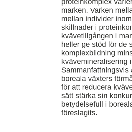
proteinkomplex varie
marken. Varken mella
mellan individer inom
skillnader i proteink
kvävetillgången i mar
heller ge stöd för de 
komplexbildning min
kvävemineralisering 
Sammanfattningsvis a
boreala växters förmå
för att reducera kväv
sätt stärka sin konkurr
betydelsefull i borea
föreslagits.