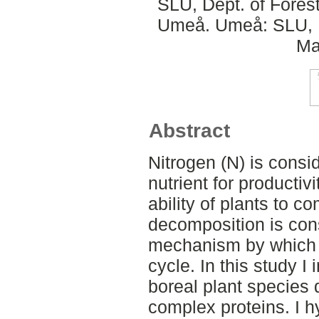
SLU, Dept. of Fore
Umeå. Umeå: SLU, D
Ma
Abstract
Nitrogen (N) is consi
nutrient for productivi
ability of plants to c
decomposition is con
mechanism by which 
cycle. In this study I
boreal plant species di
complex proteins. I h