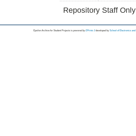
Repository Staff Onl
Epsilon Archive for Student Projects is
powored by
EPrints 3
developed by
School of Electronics an