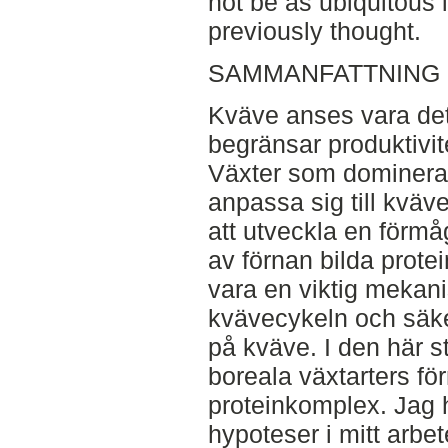
not be as ubiquitous 
previously thought.
SAMMANFATTNING (
Kväve anses vara de
begränsar produktivit
Växter som dominera
anpassa sig till kväv
att utveckla en förmå
av förnan bilda prote
vara en viktig mekani
kvävecykeln och säke
på kväve. I den här s
boreala växtarters fö
proteinkomplex. Jag h
hypoteser i mitt arbet