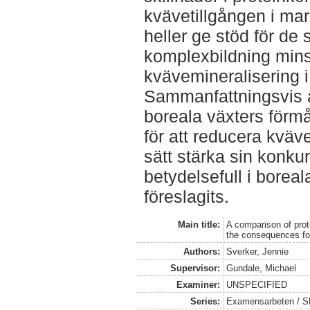
kvävetillgången i mar
heller ge stöd för de 
komplexbildning min
kvävemineralisering 
Sammanfattningsvis a
boreala växters förmå
för att reducera kväv
sätt stärka sin konkurr
betydelsefull i borea
föreslagits.
Main title:
A comparison of pro
the consequences for
Authors:
Sverker, Jennie
Supervisor:
Gundale, Michael
Examiner:
UNSPECIFIED
Series:
Examensarbeten / SLU