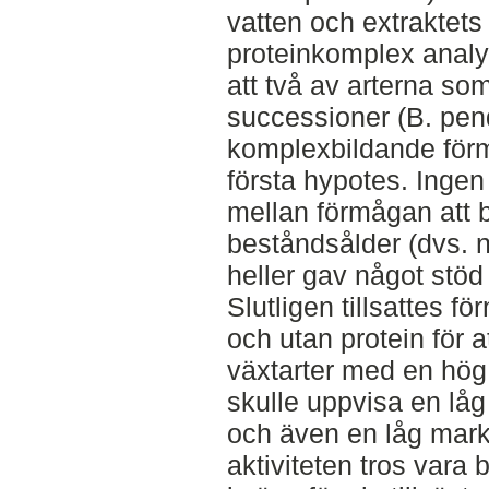
vatten och extraktets
proteinkomplex anal
att två av arterna so
successioner (B. pend
komplexbildande förm
första hypotes. Ingen
mellan förmågan att 
beståndsålder (dvs. nä
heller gav något stöd
Slutligen tillsattes fö
och utan protein för 
växtarter med en hö
skulle uppvisa en lå
och även en låg markr
aktiviteten tros vara