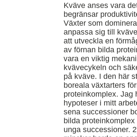
Kväve anses vara de
begränsar produktivit
Växter som dominera
anpassa sig till kväv
att utveckla en förmå
av förnan bilda prote
vara en viktig mekani
kvävecykeln och säke
på kväve. I den här s
boreala växtarters fö
proteinkomplex. Jag h
hypoteser i mitt arbet
sena successioner bo
bilda proteinkomplex 
unga successioner. 2