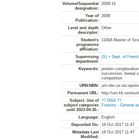
Volume/Sequential
2009:15
designation:
Year of
2009
Publication:
Level and depth
Other
descriptor:
Student's
1140A Master of Scie
programme
affiliation:
Supervising
(S) > Dept. of Fore
department:
Keywords:
protein complexation
succession, boreal sp
competition
URN:NBN:
urn:nbn:se:slu:epsil
Permanent URL:
http://urn.kb.se/res
Subject. Use of
?? 5054 ??
subject categories
Forestry - General a
until 2023-04-30.:
Language:
English
Deposited On:
18 Oct 2017 11:47
Metadata Last
18 Oct 2017 11:47
Modified: