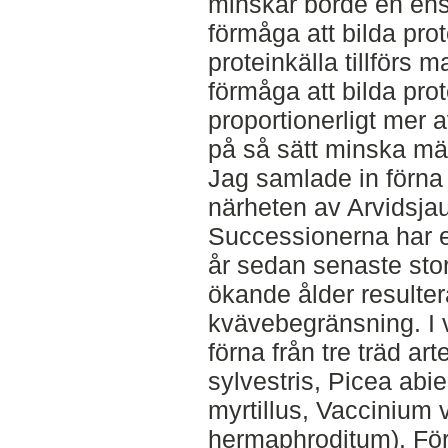
minskar borde en ens
förmåga att bilda pr
proteinkälla tillförs
förmåga att bilda pr
proportionerligt mer
på så sätt minska mä
Jag samlade in förna 
närheten av Arvidsjau
Successionerna har et
år sedan senaste stor
ökande ålder resulter
kvävebegränsning. I 
förna från tre träd ar
sylvestris, Picea abie
myrtillus, Vaccinium 
hermaphroditum). Fö