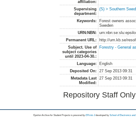
affiliation:
Supervising
(S) > Southern Swed
department:
Keywords:
Forest owners associ
Sweden
URN:NBN:
urn:nbn:se:slu:epsil
Permanent URL:
http://urn.kb.se/res
Subject. Use of
Forestry - General a
subject categories
until 2023-04-30.:
Language:
English
Deposited On:
27 Sep 2013 09:31
Metadata Last
27 Sep 2013 09:31
Modified:
Repository Staff Onl
Epsilon Archive for Student Projects is
powored by
EPrints 3
developed by
School of Electronics an