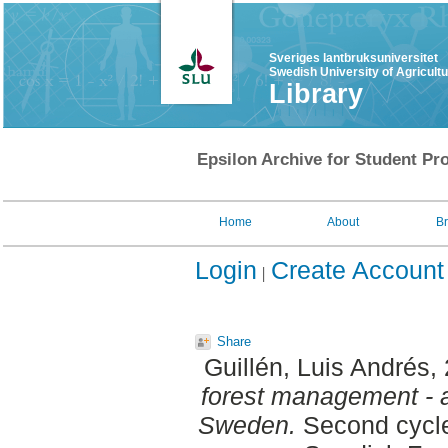
Sveriges lantbruksuniversitet
Swedish University of Agricult
Library
Epsilon Archive for Student Pro
Home
About
B
Login
Create Account
Share
Guillén, Luis Andrés
,
forest management - a
Sweden.
Second cycle