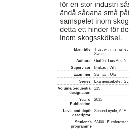
för en stor industri 
ändå sådana små påtr
samspelet inom skogs
detta ett hinder för d
inom skogsskötsel.
Main title:
Trust within small-s
Sweden
Authors:
Guillén, Luis Andrés
Supervisor:
Brukas , Vilis
Examiner:
Sallnäs , Ola
Series:
Examensarbete / SLU
Volume/Sequential
215
designation:
Year of
2013
Publication:
Level and depth
Second cycle, A2E
descriptor:
Student's
SM001 Euroforester
programme