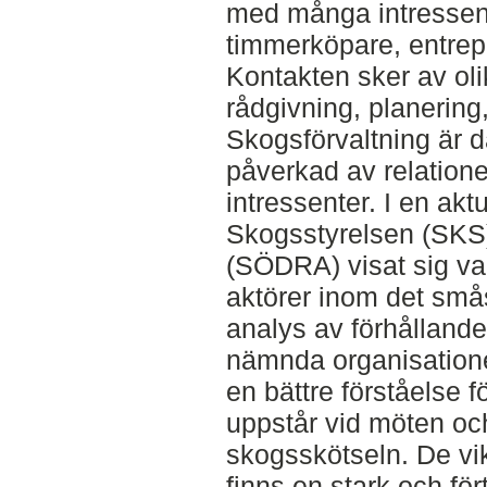
med många intressen
timmerköpare, entrep
Kontakten sker av oli
rådgivning, planering,
Skogsförvaltning är 
påverkad av relation
intressenter. I en akt
Skogsstyrelsen (SKS
(SÖDRA) visat sig var
aktörer inom det små
analys av förhålland
nämnda organisatione
en bättre förståelse 
uppstår vid möten och
skogsskötseln. De vikt
finns en stark och för