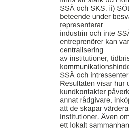
SSÄ och SKS, ii) SÖD
beteende under besvä
representerar
industrin och inte SSÄ
entreprenörer kan vara 
centralisering
av institutioner, tidbr
kommunikationshinder
SSÄ och intressentern
Resultaten visar hur o
kundkontakter påverka
annat rådgivare, inkö
att de skapar värder
institutioner. Även om
ett lokalt sammanhan