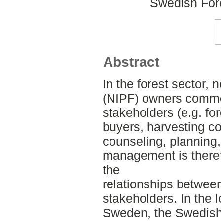
Swedish For
Abstract
In the forest sector, n
(NIPF) owners commo
stakeholders (e.g. fo
buyers, harvesting co
counseling, planning, 
management is theref
the
relationships betwee
stakeholders. In the 
Sweden, the Swedish