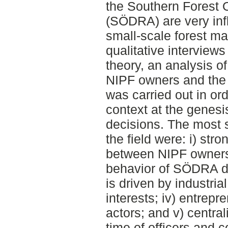
the Southern Forest 
(SÖDRA) are very infl
small-scale forest 
qualitative intervie
theory, an analysis o
NIPF owners and the
was carried out in or
context at the genes
decisions. The most s
the field were: i) stro
between NIPF owners 
behavior of SÖDRA du
is driven by industri
interests; iv) entrepr
actors; and v) centrali
time of officers and 