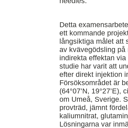
needles.
Detta examensarbete h
ett kommande projekt
långsiktiga målet att 
av kvävegödsling på 
indirekta effektan vi
studie har varit att 
efter direkt injektion 
Försöksområdet är be
(64°07’N, 19°27’E), c
om Umeå, Sverige. S
provträd, jämnt förd
kaliumnitrat, glutamin
Lösningarna var inmä