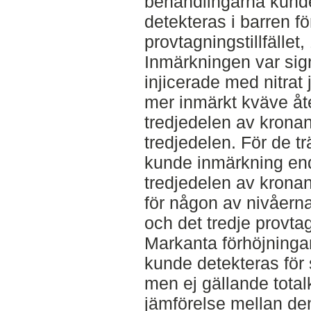
behandlingarna kund
detekteras i barren fö
provtagningstillfället
Inmärkningen var sign
injicerade med nitrat
mer inmärkt kväve åt
tredjedelen av krona
tredjedelen. För de 
kunde inmärkning end
tredjedelen av kronan.
för någon av nivåern
och det tredje provtagn
Markanta förhöjninga
kunde detekteras för 
men ej gällande tota
jämförelse mellan den