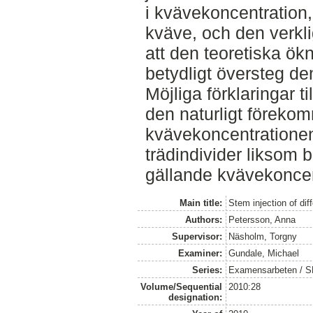
i kvävekoncentration,
kväve, och den verkl
att den teoretiska ök
betydligt översteg d
Möjliga förklaringar til
den naturligt förek
kvävekoncentratione
trädindivider liksom b
gällande kvävekoncen
Main title:
Stem injection of di
Authors:
Petersson, Anna
Supervisor:
Näsholm, Torgny
Examiner:
Gundale, Michael
Series:
Examensarbeten / SLU
Volume/Sequential
2010:28
designation: