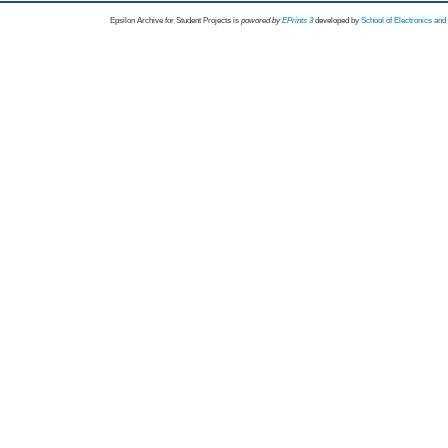
Epsilon Archive for Student Projects is
powored by
EPrints 3
developed by
School of Electronics an