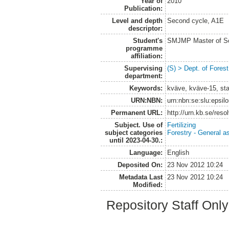
Year of
2010
Publication:
Level and depth
Second cycle, A1E
descriptor:
Student's
SMJMP Master of Sc
programme
affiliation:
Supervising
(S) > Dept. of Fore
department:
Keywords:
kväve, kväve-15, stam
URN:NBN:
urn:nbn:se:slu:epsil
Permanent URL:
http://urn.kb.se/res
Subject. Use of
Fertilizing
subject categories
Forestry - General a
until 2023-04-30.:
Language:
English
Deposited On:
23 Nov 2012 10:24
Metadata Last
23 Nov 2012 10:24
Modified:
Repository Staff Onl