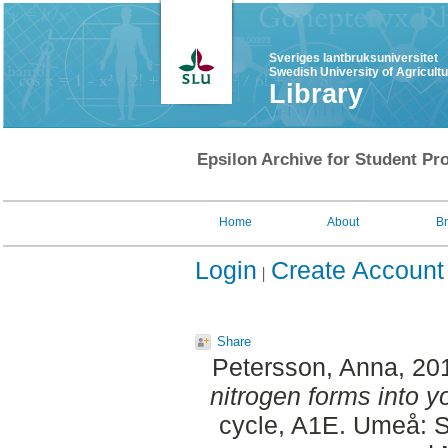
Sveriges lantbruksuniversitet
Swedish University of Agricult
Library
Epsilon Archive for Student Pro
Home
About
B
Login
Create Account
Share
Petersson, Anna
, 20
nitrogen forms into 
cycle, A1E. Umeå: S