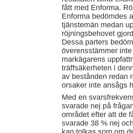
fått med Enforma. Rö
Enforma bedömdes a
tjänstemän medan upp
röjningsbehovet gjor
Dessa parters bedöm
överensstämmer inte
markägarens uppfattn
träffsäkerheten i de
av bestånden redan r
orsaker inte ansågs 
Med en svarsfrekven
svarade nej på frågan
området efter att de 
svarade 38 % nej oc
kan tolkas som om det