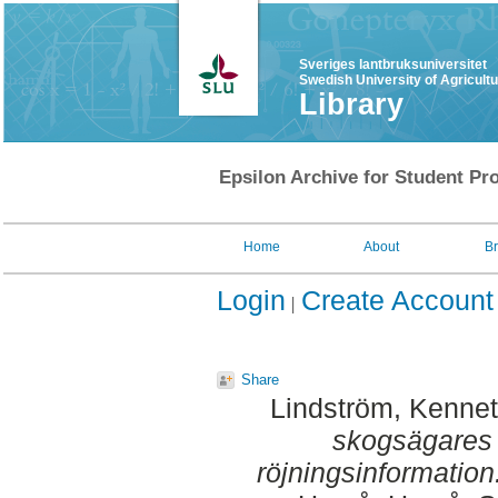
Sveriges lantbruksuniversitet
Swedish University of Agricult
Library
Epsilon Archive for Student Pro
Home
About
B
Login
Create Account
Share
Lindström, Kenne
skogsägares in
röjningsinformation