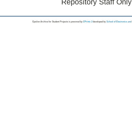
Repository Staff Onl
Epsilon Archive for Student Projects is
powored by
EPrints 3
developed by
School of Electronics an