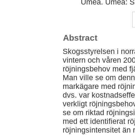
Umeå. Umeå: SLU
Abstract
Skogsstyrelsen i norr
vintern och våren 20
röjningsbehov med fj
Man ville se om denna
markägare med röjni
dvs. var kostnadseffek
verkligt röjningsbeho
se om riktad röjnings
med ett identifierat 
röjningsintensitet än