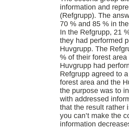
information and repr
(Refgrupp). The ans
70 % and 85 % in the
In the Refgrupp, 21 
they had performed pc
Huvgrupp. The Refgru
% of their forest are
Huvgrupp had perfor
Refgrupp agreed to a 
forest area and the H
the purpose was to in
with addressed infor
that the result rather
you can’t make the c
information decreases 