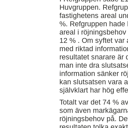
Huvgruppen. Refgrup
fastighetens areal u
%. Refgruppen hade h
areal i röjningsbeho
12 % . Om syftet var a
med riktad information
resultatet snarare är 
man inte dra slutsatse
information sänker rö
kan slutsatsen vara at
självklart har hög effe
Totalt var det 74 % 
som även markägarna 
röjningsbehov på. Det ä
resultaten tolka exak