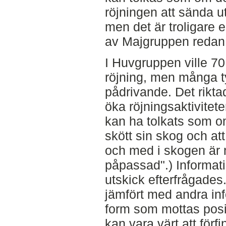
röjningen att sända ut
men det är troligare e
av Majgruppen redan r
I Huvgruppen ville 7
röjning, men många t
pådrivande. Det rikt
öka röjningsaktivitet
kan ha tolkats som 
skött sin skog och att 
och med i skogen är
påpassad".) Informati
utskick efterfrågades. 
jämfört med andra in
form som mottas posit
kan vara värt att förf