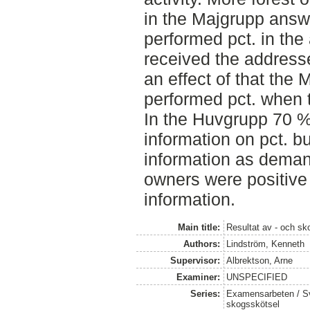
in the Majgrupp answ
performed pct. in the 
received the address
an effect of that the
performed pct. when t
In the Huvgrupp 70 
information on pct. 
information as demand
owners were positive 
information.
Main title:
Resultat av - och sko
Authors:
Lindström, Kenneth
Supervisor:
Albrektson, Arne
Examiner:
UNSPECIFIED
Series:
Examensarbeten / Sve
skogsskötsel