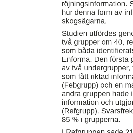
röjningsinformation. 
hur denna form av in
skogsägarna.
Studien utfördes geno
två grupper om 40, r
som båda identifierat
Enforma. Den första 
av två undergrupper,
som fått riktad inform
(Febgrupp) och en m
andra gruppen hade in
information och utgj
(Refgrupp). Svarsfre
85 % i grupperna.
I Refgruppen sade 21 