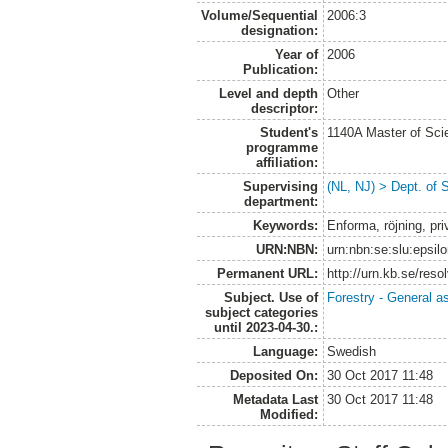
Volume/Sequential
2006:3
designation:
Year of
2006
Publication:
Level and depth
Other
descriptor:
Student's
1140A Master of Scie
programme
affiliation:
Supervising
(NL, NJ) > Dept. of S
department:
Keywords:
Enforma, röjning, pr
URN:NBN:
urn:nbn:se:slu:epsil
Permanent URL:
http://urn.kb.se/res
Subject. Use of
Forestry - General a
subject categories
until 2023-04-30.:
Language:
Swedish
Deposited On:
30 Oct 2017 11:48
Metadata Last
30 Oct 2017 11:48
Modified: