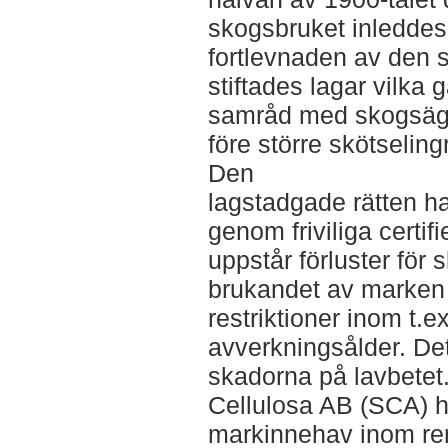
skogsbruket inleddes.
fortlevnaden av den 
stiftades lagar vilka 
samråd med skogsägar
före större skötselin
Den
lagstadgade rätten ha
genom friviliga certifi
uppstår förluster för
brukandet av marken
restriktioner inom t.e
avverkningsålder. Det
skadorna på lavbete
Cellulosa AB (SCA) h
markinnehav inom re