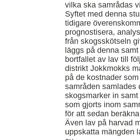
vilka ska samrådas vi
Syftet med denna stud
tidigare överenskom
prognostisera, analys
från skogsskötseln gi
läggs på denna samt 
bortfallet av lav till 
distrikt Jokkmokks ma
på de kostnader som up
samråden samlades d
skogsmarker in samt
som gjorts inom sam
för att sedan beräkna
Även lav på harvad m
uppskatta mängden l