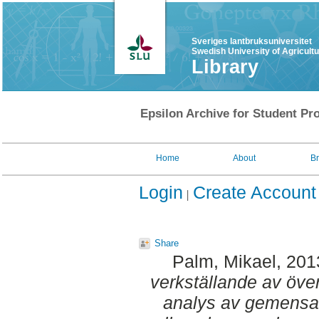
Sveriges lantbruksuniversitet
Swedish University of Agricult
Library
Epsilon Archive for Student Pro
Home
About
B
Login
Create Account
Share
Palm, Mikael
, 201
verkställande av öve
analys av gemensa