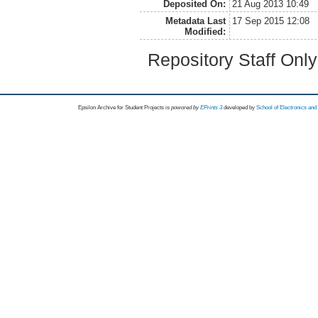
Deposited On:
21 Aug 2013 10:49
Metadata Last
17 Sep 2015 12:08
Modified:
Repository Staff Onl
Epsilon Archive for Student Projects is
powored by
EPrints 3
developed by
School of Electronics an