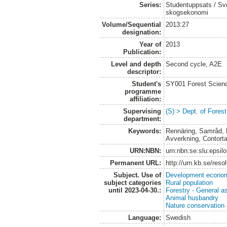
Series:
Studentuppsats / Sver
skogsekonomi
Volume/Sequential
2013:27
designation:
Year of
2013
Publication:
Level and depth
Second cycle, A2E
descriptor:
Student's
SY001 Forest Scien
programme
affiliation:
Supervising
(S) > Dept. of Fore
department:
Keywords:
Rennäring, Samråd, 
Avverkning, Contort
URN:NBN:
urn:nbn:se:slu:epsil
Permanent URL:
http://urn.kb.se/res
Subject. Use of
Development economi
subject categories
Rural population
until 2023-04-30.:
Forestry - General a
Animal husbandry
Nature conservation
Language:
Swedish