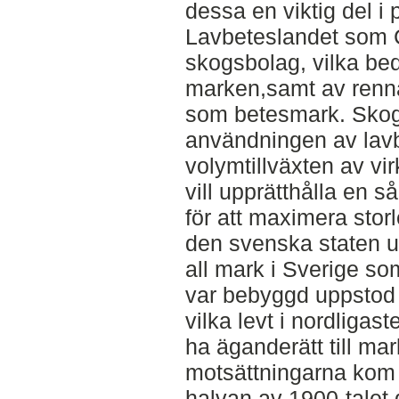
dessa en viktig del i
Lavbeteslandet som 
skogsbolag, vilka be
marken,samt av rennä
som betesmark. Sko
användningen av lavb
volymtillväxten av vi
vill upprätthålla en s
för att maximera stor
den svenska staten un
all mark i Sverige so
var bebyggd uppstod
vilka levt i nordligast
ha äganderätt till ma
motsättningarna kom 
halvan av 1900-talet