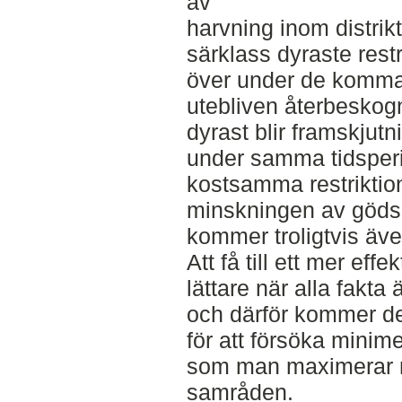
av
harvning inom distrik
särklass dyraste rest
över under de komm
utebliven återbeskogn
dyrast blir framskjut
under samma tidsper
kostsamma restriktion
minskningen av göds
kommer troligtvis äve
Att få till ett mer effe
lättare när alla fakta
och därför kommer det
för att försöka minim
som man maximerar ny
samråden.