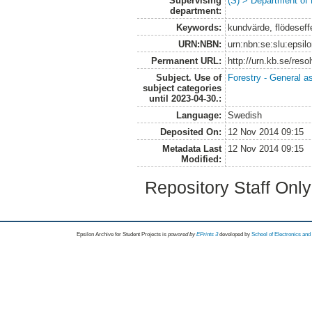
Supervising
(S) > Department of
department:
Keywords:
kundvärde, flödeseffe
URN:NBN:
urn:nbn:se:slu:epsil
Permanent URL:
http://urn.kb.se/res
Subject. Use of
Forestry - General a
subject categories
until 2023-04-30.:
Language:
Swedish
Deposited On:
12 Nov 2014 09:15
Metadata Last
12 Nov 2014 09:15
Modified:
Repository Staff Onl
Epsilon Archive for Student Projects is
powored by
EPrints 3
developed by
School of Electronics an