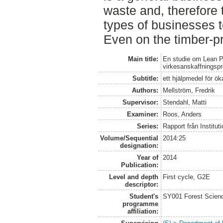
waste and, therefore t
types of businesses t
Even on the timber-p
Main title:
En studie om Lean Pr
virkesanskaffningsp
Subtitle:
ett hjälpmedel för ök
Authors:
Mellström, Fredrik
Supervisor:
Stendahl, Matti
Examiner:
Roos, Anders
Series:
Rapport från Institut
Volume/Sequential
2014:25
designation:
Year of
2014
Publication:
Level and depth
First cycle, G2E
descriptor:
Student's
SY001 Forest Scien
programme
affiliation: