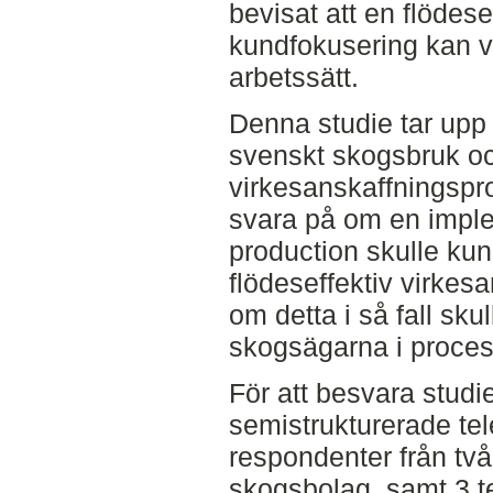
bevisat att en flödes
kundfokusering kan v
arbetssätt.
Denna studie tar upp 
svenskt skogsbruk o
virkesanskaffningspro
svara på om en imple
production skulle kunn
flödeseffektiv virkes
om detta i så fall sk
skogsägarna i proce
För att besvara studi
semistrukturerade tel
respondenter från tv
skogsbolag, samt 3 t