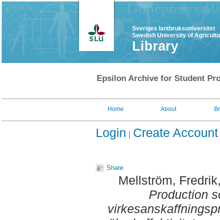
Sveriges lantbruksuniversitet
Swedish University of Agricult
Library
Epsilon Archive for Student Pro
Home
About
B
Login
Create Account
Share
Mellström, Fredrik
Production so
virkesanskaffningspr