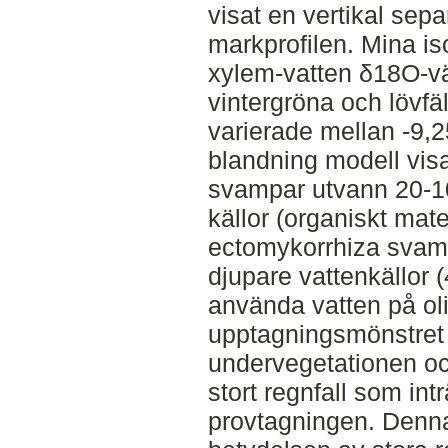
visat en vertikal sep
markprofilen. Mina is
xylem-vatten δ18O-vär
vintergröna och lövfä
varierade mellan -9,2
blandning modell visa
svampar utvann 20-100
källor (organiskt mat
ectomykorrhiza svam
djupare vattenkällor (4
använda vatten på ol
upptagningsmönstret o
undervegetationen oc
stort regnfall som int
provtagningen. Denna 