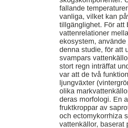
fallande temperature
vanliga, vilket kan p
tillgänglighet. För att
vattenrelationer mell
ekosystem, använde ja
denna studie, för att
svampars vattenkällor i
stort regn inträffat un
var att de två funkti
ljungväxter (vintergr
olika markvattenkällo
deras morfologi. En 
fruktkroppar av sapro
och ectomykorrhiza 
vattenkällor, baserat 