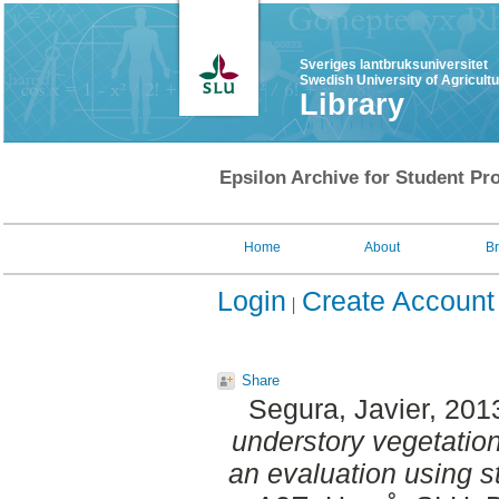
Sveriges lantbruksuniversitet
Swedish University of Agricult
Library
Epsilon Archive for Student Pro
Home
About
B
Login
Create Account
Share
Segura, Javier
, 201
understory vegetation 
an evaluation using s