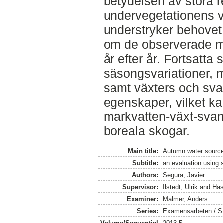
betydelsen av stora re
undervegetationens 
understryker behovet 
om de observerade 
år efter år. Fortsatta 
säsongsvariationer, m
samt växters och sv
egenskaper, vilket k
markvatten-växt-sva
boreala skogar.
Main title:
Autumn water sources
Subtitle:
an evaluation using 
Authors:
Segura, Javier
Supervisor:
Ilstedt, Ulrik
and
Has
Examiner:
Malmer, Anders
Series:
Examensarbeten / SLU
Volume/Sequential
2013:5