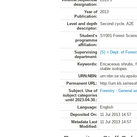
designation:
Year of
2013
Publication:
Level and depth
Second cycle, A2E
descriptor:
Student's
SY001 Forest Scien
programme
affiliation:
Supervising
(S) > Dept. of Fore
department:
Keywords:
Ericaceous shrubs, fu
stable isotopes
URN:NBN:
urn:nbn:se:slu:epsil
Permanent URL:
http://urn.kb.se/res
Subject. Use of
Forestry - General a
subject categories
until 2023-04-30.:
Language:
English
Deposited On:
11 Jul 2013 14:57
Metadata Last
11 Jul 2013 14:57
Modified: