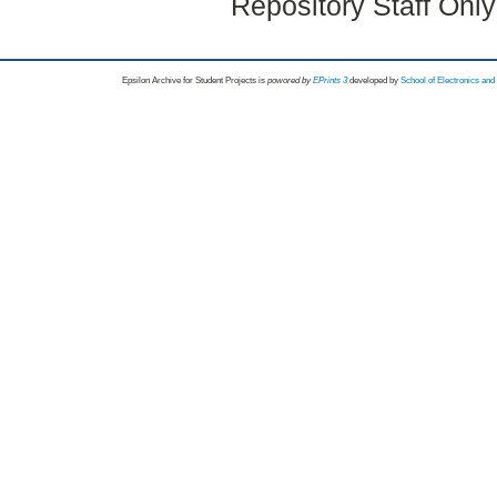
Repository Staff Onl
Epsilon Archive for Student Projects is
powored by
EPrints 3
developed by
School of Electronics an