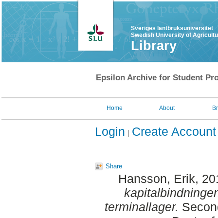
Sveriges lantbruksuniversitet
Swedish University of Agricult
Library
Epsilon Archive for Student Pro
Home
About
B
Login
Create Account
Share
Hansson, Erik
, 2
kapitalbindninge
terminallager.
Second