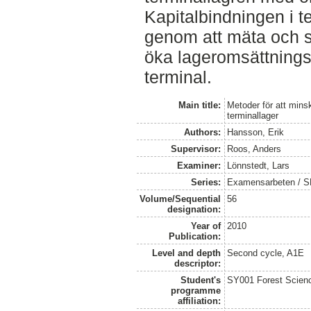
Kapitalbindningen i t
genom att mäta och sä
öka lageromsättnings
terminal.
Main title:
Metoder för att mins
terminallager
Authors:
Hansson, Erik
Supervisor:
Roos, Anders
Examiner:
Lönnstedt, Lars
Series:
Examensarbeten / SLU
Volume/Sequential
56
designation:
Year of
2010
Publication:
Level and depth
Second cycle, A1E
descriptor:
Student's
SY001 Forest Scien
programme
affiliation: