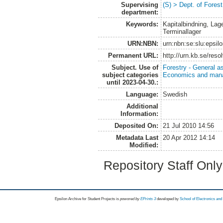
Supervising
(S) > Dept. of Fores
department:
Keywords:
Kapitalbindning, La
Terminallager
URN:NBN:
urn:nbn:se:slu:epsil
Permanent URL:
http://urn.kb.se/res
Subject. Use of
Forestry - General a
subject categories
Economics and man
until 2023-04-30.:
Language:
Swedish
Additional
Information:
Deposited On:
21 Jul 2010 14:56
Metadata Last
20 Apr 2012 14:14
Modified:
Repository Staff Onl
Epsilon Archive for Student Projects is
powored by
EPrints 3
developed by
School of Electronics an