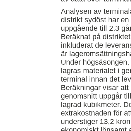
Analysen av terminal
distrikt sydöst har e
uppgående till 2,3 gån
Beräknat på distrikte
inkluderat de leverans
är lageromsättningsha
Under högsäsongen, m
lagras materialet i g
terminal innan det lev
Beräkningar visar att
genomsnitt uppgår til
lagrad kubikmeter. De
extrakostnaden för at
understiger 13,2 kron
ekonomiskt lönsamt a