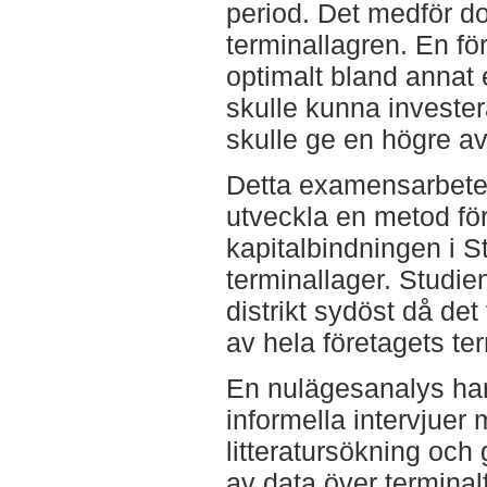
period. Det medför do
terminallagren. En för
optimalt bland annat e
skulle kunna invester
skulle ge en högre av
Detta examensarbete s
utveckla en metod för
kapitalbindningen i S
terminallager. Studien
distrikt sydöst då de
av hela företagets t
En nulägesanalys ha
informella intervjuer 
litteratursökning oc
av data över terminal