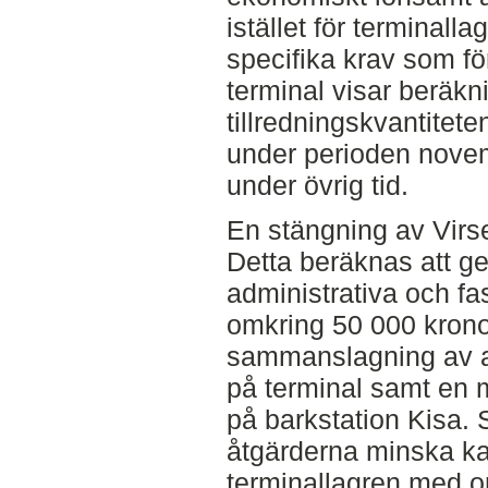
istället för terminall
specifika krav som fö
terminal visar beräkn
tillredningskvantitet
under perioden nove
under övrig tid.
En stängning av Virse
Detta beräknas att g
administrativa och fa
omkring 50 000 krono
sammanslagning av an
på terminal samt en 
på barkstation Kisa.
åtgärderna minska ka
terminallagren med o