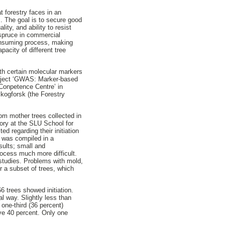
t forestry faces in an
s. The goal is to secure good
ity, and ability to resist
 spruce in commercial
consuming process, making
pacity of different tree
with certain molecular markers
oject ‘GWAS: Marker-based
 Conpetence Centre’ in
kogforsk (the Forestry
m mother trees collected in
ory at the SLU School for
 regarding their initiation
n was compiled in a
ults; small and
ocess much more difficult.
 studies. Problems with mold,
r a subset of trees, which
66 trees showed initiation.
al way. Slightly less than
 one-third (36 percent)
bove 40 percent. Only one