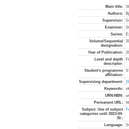
Main title:
S
Authors:
B
Supervisor:
G
Examiner:
S
Series:
E
Volume/Sequential
2
designation:
Year of Publication:
2
Level and depth
F
descriptor:
Student's programme
S
affiliation:
Supervising department:
(
Keywords:
s
URN:NBN:
u
Permanent URL:
h
Subject. Use of subject
F
categories until 2023-04-
30.:
Language:
S