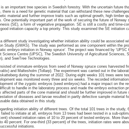
s an important tree species in Swedish forestry. With the uncertain future tha
e, there is a need for genetic material that can withstand these new challenge
ic material and further improve traits such as optimal growth, high timber qual
. One potentially important part of the work of securing the future of Norway
nesis (SE), a form of vegetative propagation. SE is still a costly and time-
good initiation capacity a top priority. This study examined the SE initiation ca
n a different study investigating whether initiation ability could be associated 
on Study (GWAS). The study was performed as one component within the pr
omatic embryo initiation in Norway spruce’. The project was financed by ‘UPSC
t Science Centre (UPSC), The Swedish University of Agricultural Sciences, S
n), and SweTree Technologies.
onsisted of immature embryos from seed of Norway spruce cones harvested fro
alöv) and Maltesholm (Tollarp). The experiment was carried out in the laborat
atteberg during the summer of 2022. During eight weeks 101 trees were tested
evelopment was monitored every three and six weeks. The recorded informatio
lopment of the zygotic embryos (seed embryos) had a major impact on the res
ficult to handle in the laboratory process and made the embryo extraction pr
y affected parts of the cone material and should be further improved in future
estation of diseases and larvae resulted in partly defective sample material fo
usable data obtained in this study.
rding initiation ability of different trees. Of the total 101 trees in the study, 
 failed to initiate at all, embryos from 13 trees had been tested in a sub-optim
rcent) showed initiation rates of 10 to 20 percent of tested embryos. More than
 to 40 percent. For one-third (33 percent) of the trees, initiation rates were a
uccessful initiations.