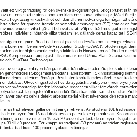
 varit ett viktigt trädslag för den svenska skogsnäringen. Skogsbruket står in
ehövs ett genetiskt material som kan klara dessa nya prövningar. Målet är ett 
växt, högklassig virkeskvalitet och den alltmer nödvändiga förmågan att stå
detta arbete för granens framtid är somatisk embryogenes (SE) som är en for
krävande process vilket gör att behovet av att välja ut träd med god initierin
rsöktes individer tillhörande olika trädfamiljer, gällande deras kapacitet i SE-i
er utgöra en grund för att i ett annat projekt undersöka om initieringsfrek
 markörer i en ’Genome-Wide Association Study (GWAS)’. Studien ingår därme
selection for high somatic embryo-initiation in Norway spruce’ för den efterfö
v ’UPSC Komptenscentrumprojekt’ tillsammans med Umeå Plant Science Centre
orsk och SweTree Technologies.
gjordes av omogna embryon från grankottar från olika moderträd plockade i klon
ken genomfördes i Skogsmästarskolans laboratorium i Skinnskatteberg somma
llande deras initieringsförmåga. Resultaten kontrollerades därefter var tredje 
 en databas. Utvecklingsstadiet hos de zygotiska embryona (fröembryon) var 
 var svårhanterliga för den laborativa processen vilket försvårade extrakti
etydelse och lagringsförhållandena bör förbättras inför framtida studier. Prob
 larver gav ett delvis defekt arbetsmaterial vilket påverkade den totala mä
as in.
ellan trädindivider gällande initieringsfrekvens. Av studiens 101 träd visade 6
lev hade embryon från 13 träd dock testats på ett icke optimalt sätt. Knappt en 
nitiering på en nivå mellan 10 och 20 procent av testade embryon. Något mer 
 på 30 till 40 procent. För knappt en tredjedel (33 procent) av träden registrer
t testat träd hade 100 procent lyckade initieringar.
,