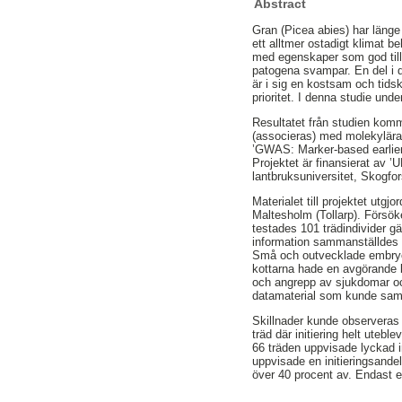
Abstract
Gran (Picea abies) har länge
ett alltmer ostadigt klimat b
med egenskaper som god till
patogena svampar. En del i 
är i sig en kostsam och tids
prioritet. I denna studie unde
Resultatet från studien komm
(associeras) med molekylära
’GWAS: Marker-based earlier 
Projektet är finansierat a
lantbruksuniversitet, Skogf
Materialet till projektet ut
Maltesholm (Tollarp). Försö
testades 101 trädindivider gä
information sammanställdes i
Små och outvecklade embryon
kottarna hade en avgörande b
och angrepp av sjukdomar och
datamaterial som kunde saml
Skillnader kunde observeras m
träd där initiering helt uteb
66 träden uppvisade lyckad i
uppvisade en initieringsandel
över 40 procent av. Endast et