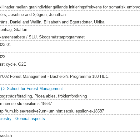
killnader mellan granindivider gällande initieringsfrekvens för somatisk embr
jörs, Josefine
and
Sjögren, Jonathan
räns, Daniel
and
Wallin, Elisabeth
and
Egertsdotter, Ulrika
tenhag, Staffan
xamensarbete / SLU, Skogsmästarprogrammet
023:01
023
irst cycle, G2E
Y002 Forest Management - Bachelor's Programme 180 HEC
S) > School for Forest Management
kogsträdsförädling, Picea abies, fröklonförökning
rn:nbn:se:slu:epsilon-s-18587
ttp://urn.kb.se/resolve?urn=urn:nbn:se:slu:epsilon-s-18587
orestry - General aspects
wedish