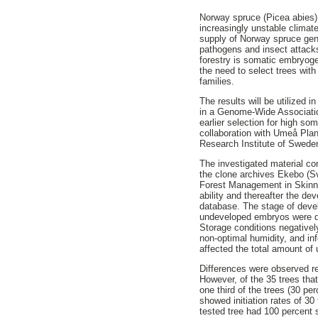
Norway spruce (Picea abies) i
increasingly unstable climat
supply of Norway spruce genet
pathogens and insect attacks
forestry is somatic embryoge
the need to select trees with 
families.
The results will be utilized i
in a Genome-Wide Associati
earlier selection for high s
collaboration with Umeå Plan
Research Institute of Swede
The investigated material c
the clone archives Ekebo (Sv
Forest Management in Skinnsk
ability and thereafter the d
database. The stage of deve
undeveloped embryos were dif
Storage conditions negativel
non-optimal humidity, and inf
affected the total amount of 
Differences were observed rega
However, of the 35 trees that
one third of the trees (30 pe
showed initiation rates of 30
tested tree had 100 percent s