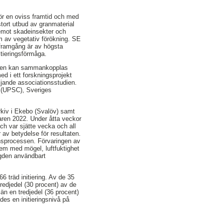
för en oviss framtid och med
stort utbud av granmaterial
 emot skadeinsekter och
m av vegetativ förökning. SE
gsframgång är av högsta
nitieringsförmåga.
vensen kan sammankopplas
d i ett forskningsprojekt
ljande associationsstudien.
 (UPSC), Sveriges
arkiv i Ekebo (Svalöv) samt
ren 2022. Under åtta veckor
och var sjätte vecka och all
av betydelse för resultaten.
onsprocessen. Förvaringen av
lem med mögel, luftfuktighet
ngden användbart
6 träd initiering. Av de 35
tredjedel (30 procent) av de
än en tredjedel (36 procent)
ades en initieringsnivå på