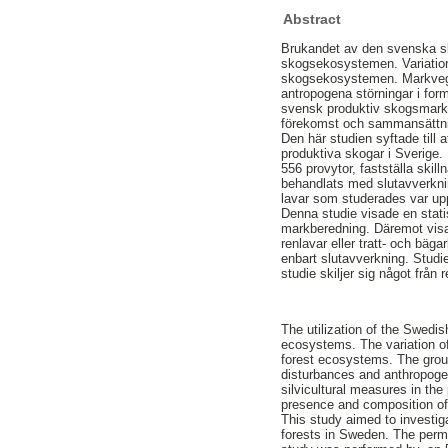
Abstract
Brukandet av den svenska skog
skogsekosystemen. Variation
skogsekosystemen. Markveget
antropogena störningar i fo
svensk produktiv skogsmark 
förekomst och sammansättning
Den här studien syftade till
produktiva skogar i Sverige.
556 provytor, fastställa skil
behandlats med slutavverknin
lavar som studerades var uppd
Denna studie visade en stati
markberedning. Däremot visad
renlavar eller tratt- och bäg
enbart slutavverkning. Studi
studie skiljer sig något från r
The utilization of the Swedis
ecosystems. The variation of 
forest ecosystems. The groun
disturbances and anthropogen
silvicultural measures in the
presence and composition of 
This study aimed to investigat
forests in Sweden. The perma