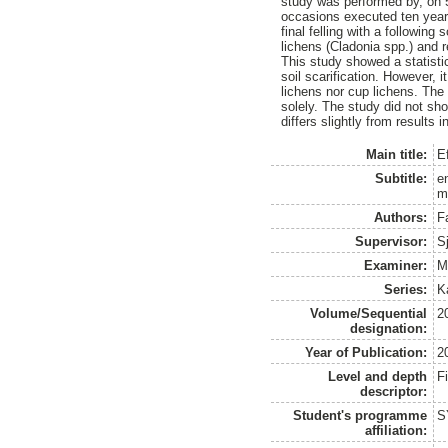
study was performed by, on 5
occasions executed ten years 
final felling with a following
lichens (Cladonia spp.) and 
This study showed a statistic
soil scarification. However, 
lichens nor cup lichens. The
solely. The study did not sho
differs slightly from results 
Main title:
E
Subtitle:
e
m
Authors:
Fa
Supervisor:
S
Examiner:
M
Series:
K
Volume/Sequential
2
designation:
Year of Publication:
2
Level and depth
F
descriptor:
Student's programme
S
affiliation: