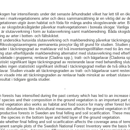
en har intensifierats under det senaste århundradet vilket har lett till en ök
en i markvegetationens arter och dess sammansättning är en viktig del av de
ationen utgör även habitat och föda för många andra skogslevande arter. Bå
rm av skogsbruksåtgärder påverkar markvegetationen i boreala skogar. Vanlig
är slutavverkning i form av kalavverkning samt markberedning. Båda skogsb
 av arter i botten- och fältskiktet.
 att undersöka huruvida slutavverkning och markberedning påverkar täckningsg
 Riksskogstaxeringens permanenta provytor låg till grund för studien. Studie
lnader i täckningsgrad av marklavar vid två inventeringstillfällen med tio års m
g utan efterföljande markberedning alternativt med slutavverkning med efter
elade i grupperna; renlavar (Cladina spp.), tratt- och bägarlavar (Cladonia sp
stiskt signifikant lägre täckningsgrad av resterande lavar med behandling slu
es ingen statistiskt signifikant skillnad i täckningsgrad mellan de två olika 
arlavar. Studien visade att täckningsgraden av tratt- och bägarlavar samt rest
en visade inte att täckningsgraden av renlavar hade minskat av enbart slutav
esultat i tidigare gjorda studier.
,
h forests has intensified during the past century which has led to an increase 
species and their composition in the ground vegetation is an important part of
d vegetation also works as habitat and food source for many other forest livi
ic disturbances like silvicultural measures affects the ground vegetation in
 productive forests in Sweden are final felling and soil scarification. These m
the species in the bottom layer and field layer of the ground vegetation.
e whether final felling and soil scarification affects the coverage area of terre
nent sample plots of the Swedish National Forest Inventory were the basis f