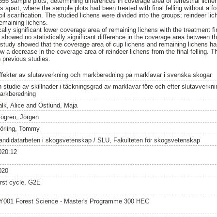
56 sample plots, determining differences in coverage area of terrestrial lich
apart, where the sample plots had been treated with final felling without a fol
 soil scarification. The studied lichens were divided into the groups; reindeer li
remaining lichens.
ally significant lower coverage area of remaining lichens with the treatment fina
it showed no statistically significant difference in the coverage area between t
 study showed that the coverage area of cup lichens and remaining lichens had
w a decrease in the coverage area of reindeer lichens from the final felling. Th
in previous studies.
ffekter av slutavverkning och markberedning på marklavar i svenska skogar
n studie av skillnader i täckningsgrad av marklavar före och efter slutavverk
arkberedning
lk, Alice
and
Östlund, Maja
jögren, Jörgen
örling, Tommy
andidatarbeten i skogsvetenskap / SLU, Fakulteten för skogsvetenskap
020:12
020
irst cycle, G2E
Y001 Forest Science - Master's Programme 300 HEC