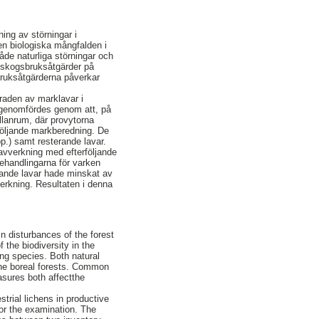
ning av störningar i
n biologiska mångfalden i
de naturliga störningar och
a skogsbruksåtgärder på
ruksåtgärderna påverkar
raden av marklavar i
n genomfördes genom att, på
ellanrum, där provytorna
följande markberedning. De
p.) samt resterande lavar.
tavverkning med efterföljande
behandlingarna för varken
erande lavar hade minskat av
verkning. Resultaten i denna
in disturbances of the forest
 the biodiversity in the
ng species. Both natural
 the boreal forests. Common
easures both affectthe
strial lichens in productive
or the examination. The