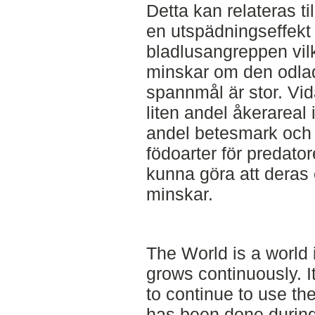
Detta kan relateras ti
en utspädningseffekt
bladlusangreppen vilk
minskar om den odla
spannmål är stor. Vid
liten andel åkerareal 
andel betesmark och 
födoarter för predator
kunna göra att deras 
minskar.
The World is a world 
grows continuously. I
to continue to use th
has been done during