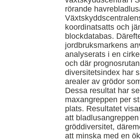
rörande havrebladlus
Växtskyddscentralens
koordinatsatts och j
blockdatabas. Därefte
jordbruksmarkens anv
analyserats i en cir
och där prognosrutan 
diversitetsindex har
arealer av grödor som
Dessa resultat har s
maxangreppen per str
plats. Resultatet visar
att bladlusangreppe
gröddiversitet, därem
att minska med en ök