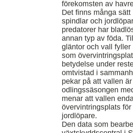
förekomsten av havre
Det finns många sätt
spindlar och jordlöp
predatorer har blad
annan typ av föda. Til
gläntor och vall fyller
som övervintringsplat
betydelse under reste
omtvistad i sammanha
pekar på att vallen är
odlingssäsongen med
menar att vallen enda
övervintringsplats för
jordlöpare.
Den data som bearbet
växtskyddscentral i 