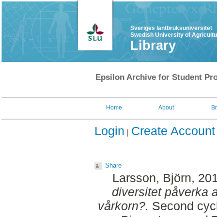
Sveriges lantbruksuniversitet
Swedish University of Agricult
Library
Epsilon Archive for Student Pro
Home
About
B
Login
Create Account
Share
Larsson, Björn
, 20
diversitet påverka 
vårkorn?.
Second cycle