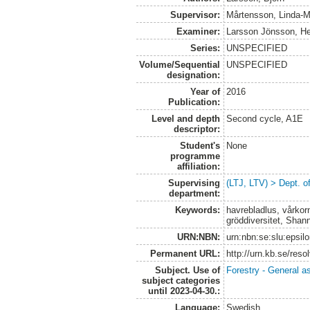
Supervisor:
Mårtensson, Linda-M
Examiner:
Larsson Jönsson, H
Series:
UNSPECIFIED
Volume/Sequential
UNSPECIFIED
designation:
Year of
2016
Publication:
Level and depth
Second cycle, A1E
descriptor:
Student's
None
programme
affiliation:
Supervising
(LTJ, LTV) > Dept. 
department:
Keywords:
havrebladlus, vårkorn
gröddiversitet, Shan
URN:NBN:
urn:nbn:se:slu:epsil
Permanent URL:
http://urn.kb.se/res
Subject. Use of
Forestry - General a
subject categories
until 2023-04-30.:
Language:
Swedish