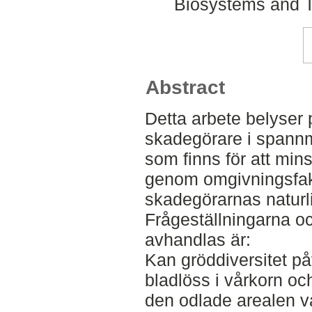
Biosystems and T
Abstract
Detta arbete belyser
skadegörare i spannm
som finns för att min
genom omgivningsfak
skadegörarnas naturli
Frågeställningarna 
avhandlas är:
Kan gröddiversitet p
bladlöss i vårkorn oc
den odlade arealen v