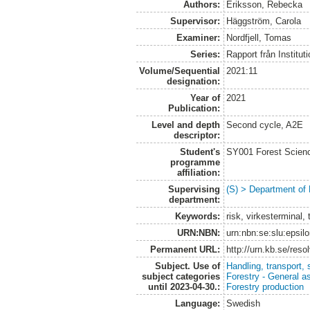
Authors:
Eriksson, Rebecka
Supervisor:
Häggström, Carola
Examiner:
Nordfjell, Tomas
Series:
Rapport från Institut
Volume/Sequential
2021:11
designation:
Year of
2021
Publication:
Level and depth
Second cycle, A2E
descriptor:
Student's
SY001 Forest Scien
programme
affiliation:
Supervising
(S) > Department of
department:
Keywords:
risk, virkesterminal, t
URN:NBN:
urn:nbn:se:slu:epsil
Permanent URL:
http://urn.kb.se/res
Subject. Use of
Handling, transport, 
subject categories
Forestry - General a
until 2023-04-30.:
Forestry production
Language:
Swedish