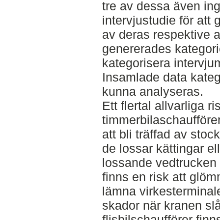
tre av dessa även ing
intervjustudie för at
av deras respektive a
genererades kategori
kategorisera intervjum
Insamlade data katego
kunna analyseras.
Ett flertal allvarliga 
timmerbilaschaufförer
att bli träffad av sto
de lossar kättingar el
lossande vedtrucken 
finns en risk att glö
lämna virkesterminale
skador när kranen slå
flisbilschaufförer finn