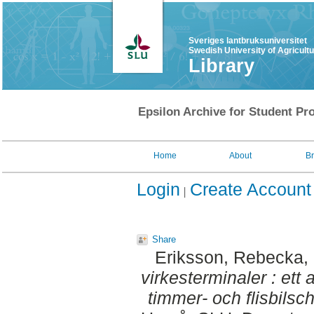
Sveriges lantbruksuniversitet
Swedish University of Agricult
Library
Epsilon Archive for Student Pro
Home
About
B
Login
Create Account
Share
Eriksson, Rebecka
,
virkesterminaler : ett 
timmer- och flisbilsch