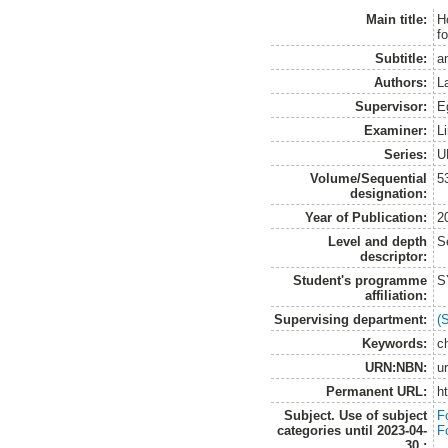
Main title:
H
f
Subtitle:
a
Authors:
L
Supervisor:
E
Examiner:
L
Series:
U
Volume/Sequential
5
designation:
Year of Publication:
2
Level and depth
S
descriptor:
Student's programme
S
affiliation:
Supervising department:
(
Keywords:
c
URN:NBN:
u
Permanent URL:
h
Subject. Use of subject
F
categories until 2023-04-
F
30.: