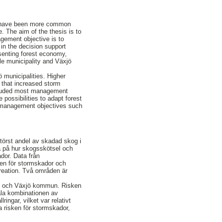
es have been more common
. The aim of the thesis is to
agement objective is to
in the decision support
senting forest economy,
le municipality and Växjö
 municipalities. Higher
 that increased storm
cluded most management
possibilities to adapt forest
t management objectives such
törst andel av skadad skog i
da på hur skogsskötsel och
dor. Data från
en för stormskador och
kreation. Två områden är
ele och Växjö kommun. Risken
ala kombinationen av
ingar, vilket var relativt
a risken för stormskador,