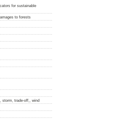
ators for sustainable
damages to forests
storm, trade-off,, wind