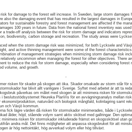
e risk for damage to the forest will increase. In Sweden, large storm damag
re also the damaging event that has resulted in the largest damages in Europe
cators for sustainable forestry and forest management are affected if the man
damages 100 years in future. Data from the national forest inventory was used 
a trade-off analysis between the risk for storm damage and indicators repre
ion, biodiversity, carbon storage and recreation. The study areas were Lyckse
duced when the storm damage risk was minimized, for both Lycksele and Växjö
ght, and active thinning management were some of the forest characteristics
ombination of management strategies when minimizing storm damage risk in
 relatively uncommon when managing the forest for other objectives. There are 
ent to reduce the risk for storm damage, especially when considering fores
ted volume, and growth.
,
mer risken för skador på skogen att öka. Skador orsakade av storm står för s
ormskador har blivit allt vanligare i Sverige. Syftet med arbetet är att ta re
rt skogsbruk påverkas om målet med skogen är att minimera risken för stormska
 i beslutsstödsystemet Heureka PlanVis för en avvägningsanalys mellan risk
r ekonomi/produktion, naturvård och biologisk mångfald, kolinlagring samt re
mun och Växjö kommun.
rerna fick lägre värden då risken för stormskador minimerades, både i Lycks
kad ålder, höjd, stående volym samt aktiv skötsel med gallringar. Den optim
t minimera risken för stormskador inkluderade främst en skogsskötsel utan gallr
tifrån andra mål. Det finns möjligheter att anpassa skogsbruket för att minsk
en är hög nettointäkt, hög avverkad volym eller hög tillväxt.