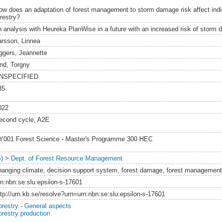
ow does an adaptation of forest management to storm damage risk affect indic
orestry?
n analysis with Heureka PlanWise in a future with an increased risk of storm 
arsson, Linnea
ggers, Jeannette
ind, Torgny
NSPECIFIED
35
022
econd cycle, A2E
Y001 Forest Science - Master's Programme 300 HEC
S) > Dept. of Forest Resource Management
hanging climate, decision support system, forest damage, forest management, 
rn:nbn:se:slu:epsilon-s-17601
ttp://urn.kb.se/resolve?urn=urn:nbn:se:slu:epsilon-s-17601
orestry - General aspects
orestry production