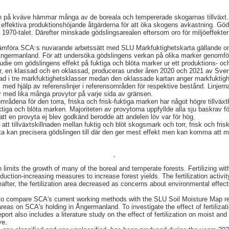
ten på kväve hämmar många av de boreala och tempererade skogarnas tillväxt
 effektiva produktionshöjande åtgärderna för att öka skogens avkastning. Göds
970-talet. Därefter minskade gödslingsarealen eftersom oro för miljöeffekte
 jämföra SCA:s nuvarande arbetssätt med SLU Markfuktighetskarta gällande om
Ångermanland. För att undersöka gödslingens verkan på olika marker genomför
studie om gödslingens effekt på fuktiga och blöta marker ur ett produktions- oc
r, en klassad och en oklassad, produceras under åren 2020 och 2021 av Sveri
ad i tre markfuktighetsklasser medan den oklassade kartan anger markfuktighet
 med hjälp av referenslinjer i referensområden för respektive bestånd. Linjer
r med lika många provytor på varje sida av gränsen.
områdena för den torra, friska och frisk-fuktiga marken har något högre tillväx
tiga och blöta marken. Majoriteten av provytorna uppfyllde alla sju baskrav f
att en provyta ej blev godkänd berodde att andelen löv var för hög.
 att tillväxtskillnaden mellan fuktig och blöt skogsmark och torr, frisk och fr
ta kan precisera gödslingen till där den ger mest effekt men kan komma att m
,
n limits the growth of many of the boreal and temperate forests. Fertilizing wi
duction-increasing measures to increase forest yields. The fertilization activ
after, the fertilization area decreased as concerns about environmental effect
 to compare SCA's current working methods with the SLU Soil Moisture Map reg
eas on SCA's holding in Ångermanland. To investigate the effect of fertilization
rt also includes a literature study on the effect of fertilization on moist and
ve.