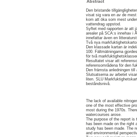
Abstract
Den bristande tillgänglighe
visat sig vara en av de mest
kom att öka som mest under 1
vattendrag uppstod.
Syftet med rapporten är att
arealer på SCA:s innehav i 
innefattar även en litteratur
Två nya markfuktighetskarto
Den klassade kartan är indel
100. Fältmätningarna gjordes
för två markfuktighetsklasse
Resultatet visar att referens
referensområdena för den fuk
Den främsta anledningen till 
Slutsatserna av arbetet visar
liten. SLU Markfuktighetskar
beståndsnivå.
The lack of available nitroge
one of the most effective pro
most during the 1970s. There
watercourses arose.
The purpose of the report is
has been made on the right ar
study has been made. The repo
and environmental perspecti