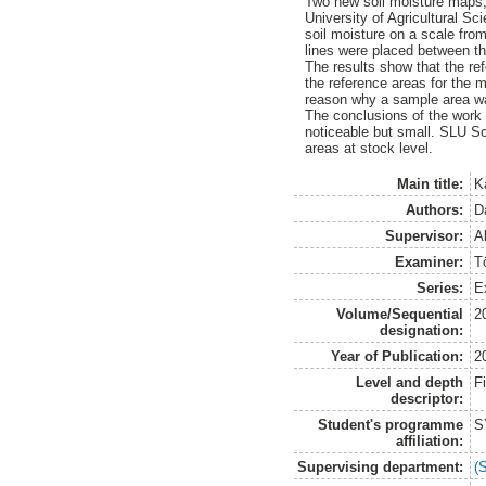
Two new soil moisture maps,
University of Agricultural Sc
soil moisture on a scale fro
lines were placed between th
The results show that the ref
the reference areas for the 
reason why a sample area wa
The conclusions of the work 
noticeable but small. SLU Soi
areas at stock level.
Main title:
K
Authors:
Da
Supervisor:
A
Examiner:
T
Series:
E
Volume/Sequential
2
designation:
Year of Publication:
2
Level and depth
F
descriptor:
Student's programme
S
affiliation:
Supervising department:
(