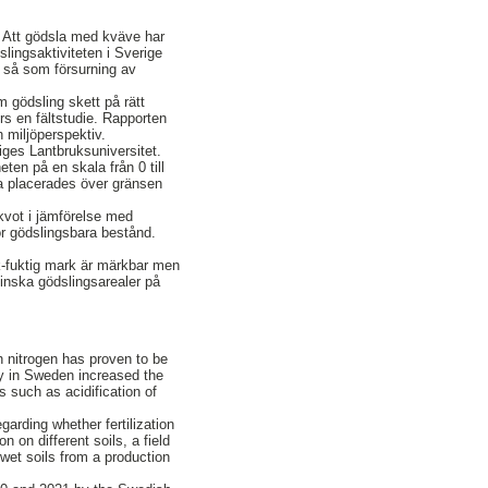
. Att gödsla med kväve har
lingsaktiviteten i Sverige
r så som försurning av
 gödsling skett på rätt
s en fältstudie. Rapporten
h miljöperspektiv.
ges Lantbruksuniversitet.
en på en skala från 0 till
na placerades över gränsen
tkvot i jämförelse med
ör gödslingsbara bestånd.
isk-fuktig mark är märkbar men
inska gödslingsarealer på
th nitrogen has proven to be
ity in Sweden increased the
s such as acidification of
arding whether fertilization
 on different soils, a field
 wet soils from a production