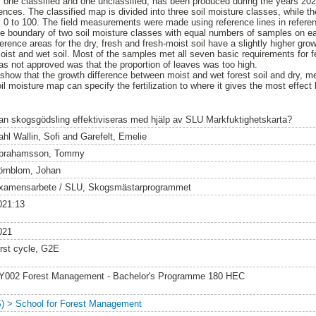
 one classified and one unclassified, has been produced during the years 2
iences. The classified map is divided into three soil moisture classes, while t
m 0 to 100. The field measurements were made using reference lines in refere
e boundary of two soil moisture classes with equal numbers of samples on ea
erence areas for the dry, fresh and fresh-moist soil have a slightly higher gro
moist and wet soil. Most of the samples met all seven basic requirements for f
s not approved was that the proportion of leaves was too high.
show that the growth difference between moist and wet forest soil and dry, m
l moisture map can specify the fertilization to where it gives the most effect 
an skogsgödsling effektiviseras med hjälp av SLU Markfuktighetskarta?
hl Wallin, Sofi
and
Garefelt, Emelie
brahamsson, Tommy
örnblom, Johan
xamensarbete / SLU, Skogsmästarprogrammet
021:13
021
irst cycle, G2E
Y002 Forest Management - Bachelor's Programme 180 HEC
S) > School for Forest Management