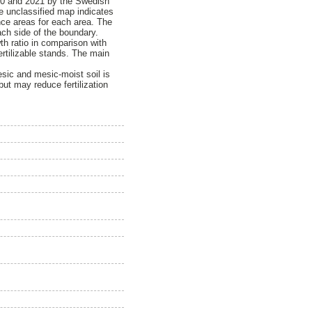
020 and 2021 by the Swedish
he unclassified map indicates
nce areas for each area. The
ch side of the boundary.
wth ratio in comparison with
ertilizable stands. The main
esic and mesic-moist soil is
but may reduce fertilization