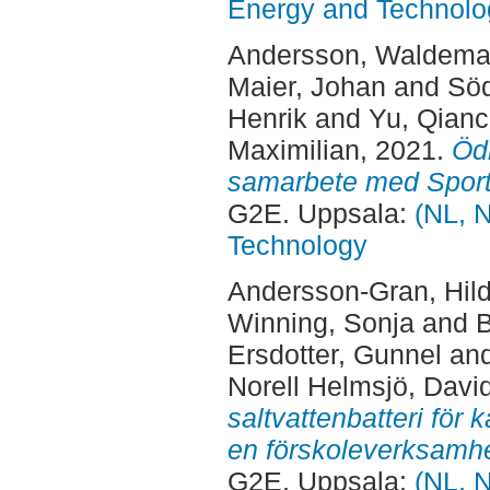
Energy and Technolo
Andersson, Waldema
Maier, Johan
and
Söd
Henrik
and
Yu, Qian
Maximilian
, 2021.
Ödr
samarbete med Sportf
G2E. Uppsala:
(NL, N
Technology
Andersson-Gran, Hil
Winning, Sonja
and
B
Ersdotter, Gunnel
an
Norell Helmsjö, Davi
saltvattenbatteri för 
en förskoleverksamhe
G2E. Uppsala:
(NL, N