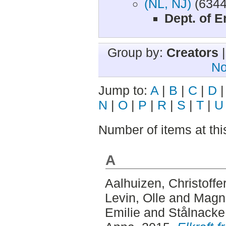
(NL, NJ)
(6344
Dept. of 
Group by:
Creators
No
Jump to:
A
|
B
|
C
|
D
N
|
O
|
P
|
R
|
S
|
T
|
U
Number of items at thi
A
Aalhuizen, Christoffe
Levin, Olle
and
Magn
Emilie
and
Stålnacke