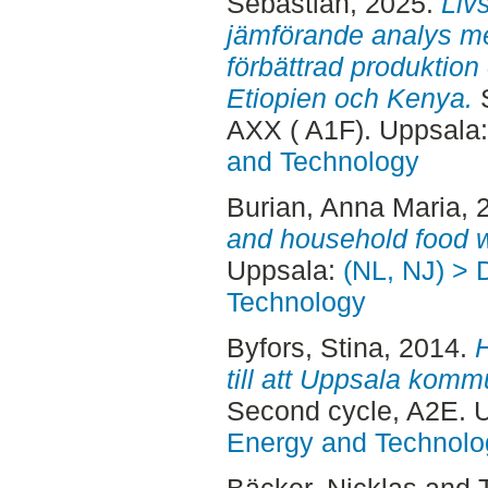
Sebastian
, 2025.
Liv
jämförande analys mel
förbättrad produktion
Etiopien och Kenya.
S
AXX ( A1F). Uppsala
and Technology
Burian, Anna Maria
, 
and household food 
Uppsala:
(NL, NJ) > 
Technology
Byfors, Stina
, 2014.
H
till att Uppsala komm
Second cycle, A2E. 
Energy and Technolo
Bäcker, Nicklas
and