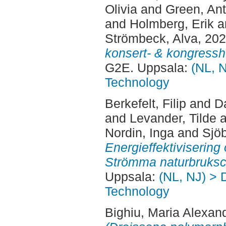
Olivia
and
Green, An
and
Holmberg, Erik
a
Strömbeck, Alva
, 20
konsert- & kongressh
G2E. Uppsala:
(NL, N
Technology
Berkefelt, Filip
and
Da
and
Levander, Tilde
a
Nordin, Inga
and
Sjö
Energieffektivisering
Strömma naturbruksc
Uppsala:
(NL, NJ) > 
Technology
Bighiu, Maria Alexan