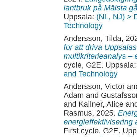
lantbruk på Mälsta gå
Uppsala:
(NL, NJ) > 
Technology
Andersson, Tilda
, 20
för att driva Uppsalas
multikriterieanalys –
cycle, G2E. Uppsala
and Technology
Andersson, Victor
an
Adam
and
Gustafsso
and
Kallner, Alice
an
Rasmus
, 2025.
Energ
energieffektivisering
First cycle, G2E. Up