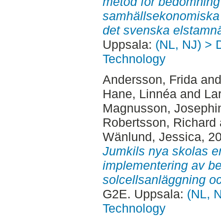
metod för bedömning 
samhällsekonomiska a
det svenska elstamnä
Uppsala:
(NL, NJ) > 
Technology
Andersson, Frida
an
Hane, Linnéa
and
La
Magnusson, Josephi
Robertsson, Richard
Wänlund, Jessica
, 2
Jumkils nya skolas e
implementering av b
solcellsanläggning oc
G2E. Uppsala:
(NL, N
Technology