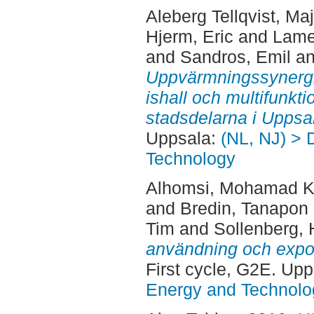
Aleberg Tellqvist, Ma
Hjerm, Eric
and
Lame
and
Sandros, Emil
a
Uppvärmningssynergi
ishall och multifunkt
stadsdelarna i Uppsa
Uppsala:
(NL, NJ) > 
Technology
Alhomsi, Mohamad 
and
Bredin, Tanapon
Tim
and
Sollenberg, 
användning och expor
First cycle, G2E. Up
Energy and Technolo