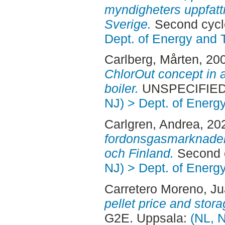
myndigheters uppfattn
Sverige.
Second cycl
Dept. of Energy and 
Carlberg, Mårten
, 20
ChlorOut concept in 
boiler.
UNSPECIFIED,
NJ) > Dept. of Energ
Carlgren, Andrea
, 20
fordonsgasmarknaden 
och Finland.
Second c
NJ) > Dept. of Energ
Carretero Moreno, J
pellet price and stor
G2E. Uppsala:
(NL, N