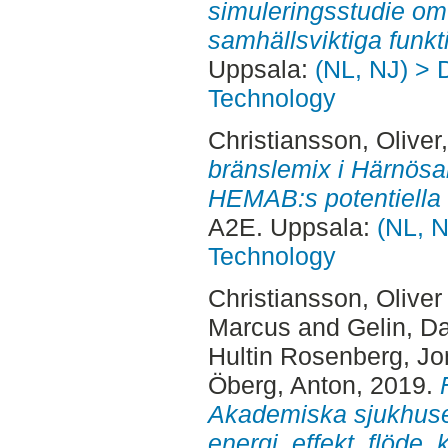
simuleringsstudie om
samhällsviktiga funkt
Uppsala:
(NL, NJ) > 
Technology
Christiansson, Oliver
bränslemix i Härnösa
HEMAB:s potentiella 
A2E. Uppsala:
(NL, N
Technology
Christiansson, Oliver
Marcus
and
Gelin, D
Hultin Rosenberg, Jo
Öberg, Anton
, 2019.
Akademiska sjukhuset
energi, effekt, flöde,