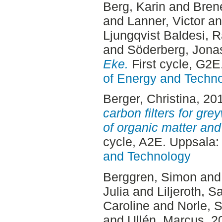
Berg, Karin
and
Brené
and
Lanner, Victor
a
Ljungqvist Baldesi, R
and
Söderberg, Jona
Eke.
First cycle, G2E
of Energy and Techn
Berger, Christina
, 20
carbon filters for gr
of organic matter and
cycle, A2E. Uppsala
and Technology
Berggren, Simon
an
Julia
and
Liljeroth, S
Caroline
and
Norle, 
and
Ullén, Marcus
, 2