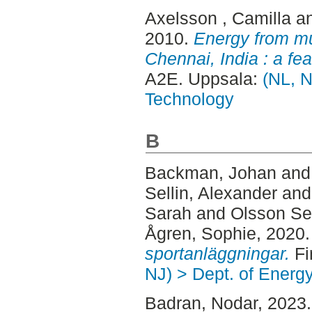
Axelsson , Camilla
a
2010.
Energy from mu
Chennai, India : a feas
A2E. Uppsala:
(NL, N
Technology
B
Backman, Johan
an
Sellin, Alexander
an
Sarah
and
Olsson Se
Ågren, Sophie
, 2020
sportanläggningar.
Fi
NJ) > Dept. of Energ
Badran, Nodar
, 2023