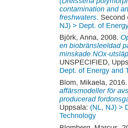
(Dreissena polymorph
contamination and anti
freshwaters.
Second c
NJ) > Dept. of Energ
Björk, Anna
, 2008.
Op
en biobränsleeldad pan
minskade NOx-utsläp
UNSPECIFIED, Uppsa
Dept. of Energy and 
Blom, Mikaela
, 2016
affärsmodeller för av
producerad fordonsg
Uppsala:
(NL, NJ) > 
Technology
Blomberg, Marcus
, 