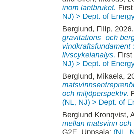
inom lantbruket.
First
NJ) > Dept. of Energ
Berglund, Filip
, 2026
gravitations- och ber
vindkraftsfundament 
livscykelanalys.
First
NJ) > Dept. of Energ
Berglund, Mikaela
, 2
matsvinnsentreprenörer
och miljöperspektiv.
F
(NL, NJ) > Dept. of 
Berglund Kronqvist, 
mellan matsvinn och
G2E. Uppsala:
(NL, N