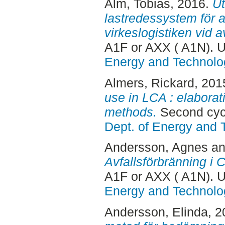
Alm, Tobias
, 2016.
Ut
lastredessystem för at
virkeslogistiken vid a
A1F or AXX ( A1N). 
Energy and Technolo
Almers, Rickard
, 201
use in LCA : elaboratio
methods.
Second cyc
Dept. of Energy and 
Andersson, Agnes
a
Avfallsförbränning i 
A1F or AXX ( A1N). 
Energy and Technolo
Andersson, Elinda
, 