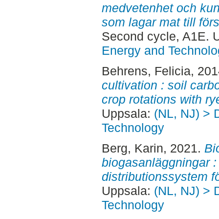
medvetenhet och kuns
som lagar mat till fö
Second cycle, A1E. 
Energy and Technolo
Behrens, Felicia
, 20
cultivation : soil car
crop rotations with ry
Uppsala:
(NL, NJ) > 
Technology
Berg, Karin
, 2021.
Bi
biogasanläggningar :
distributionssystem f
Uppsala:
(NL, NJ) > 
Technology