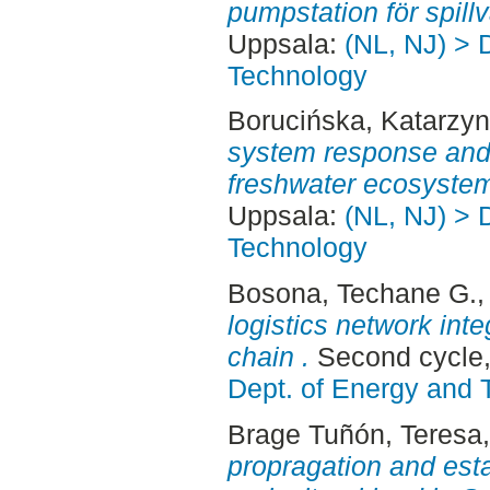
pumpstation för spillv
Uppsala:
(NL, NJ) > 
Technology
Borucińska, Katarzy
system response and e
freshwater ecosyste
Uppsala:
(NL, NJ) > 
Technology
Bosona, Techane G.
,
logistics network inte
chain .
Second cycle,
Dept. of Energy and 
Brage Tuñón, Teresa
propragation and est