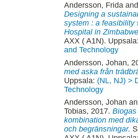
Andersson, Frida
an
Designing a sustainab
system : a feasibilit
Hospital in Zimbabwe
AXX ( A1N). Uppsala
and Technology
Andersson, Johan
, 2
med aska från trädbr
Uppsala:
(NL, NJ) > 
Technology
Andersson, Johan
a
Tobias
, 2017.
Biogas 
kombination med dika
och begränsningar.
Se
AXX ( A1N). Uppsala