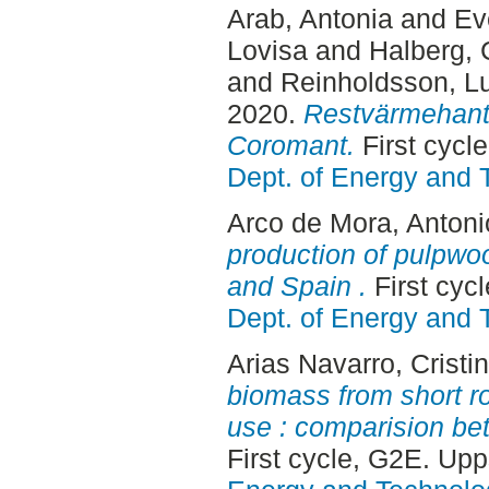
Arab, Antonia
and
Ev
Lovisa
and
Halberg, 
and
Reinholdsson, L
2020.
Restvärmehant
Coromant.
First cycl
Dept. of Energy and 
Arco de Mora, Antoni
production of pulpwo
and Spain .
First cyc
Dept. of Energy and 
Arias Navarro, Cristi
biomass from short ro
use : comparision b
First cycle, G2E. Up