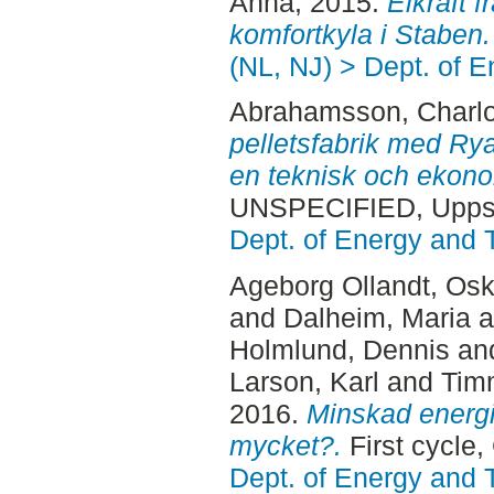
Anna
, 2015.
Elkraft f
komfortkyla i Staben.
(NL, NJ) > Dept. of 
Abrahamsson, Charlo
pelletsfabrik med Rya
en teknisk och ekono
UNSPECIFIED, Uppsa
Dept. of Energy and 
Ageborg Ollandt, Osk
and
Dalheim, Maria
a
Holmlund, Dennis
an
Larson, Karl
and
Tim
2016.
Minskad energ
mycket?.
First cycle
Dept. of Energy and 