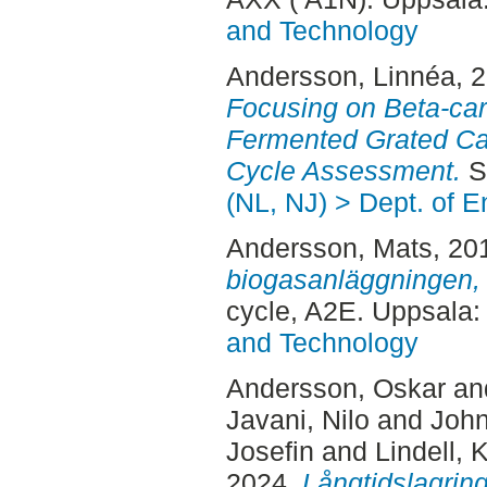
and Technology
Andersson, Linnéa
, 
Focusing on Beta-car
Fermented Grated Car
Cycle Assessment.
S
(NL, NJ) > Dept. of 
Andersson, Mats
, 20
biogasanläggningen,
cycle, A2E. Uppsala
and Technology
Andersson, Oskar
an
Javani, Nilo
and
John
Josefin
and
Lindell, K
2024.
Långtidslagring