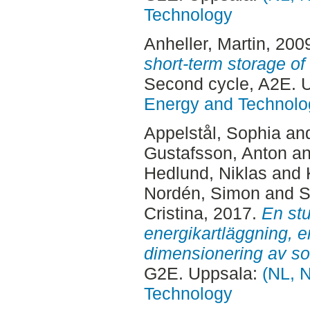
Technology
Anheller, Martin
, 200
short-term storage o
Second cycle, A2E. 
Energy and Technolo
Appelstål, Sophia
an
Gustafsson, Anton
a
Hedlund, Niklas
and
Nordén, Simon
and
S
Cristina
, 2017.
En stu
energikartläggning, e
dimensionering av so
G2E. Uppsala:
(NL, N
Technology