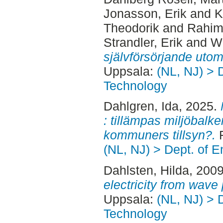
Jonasson, Erik
and
K
Theodorik
and
Rahim
Strandler, Erik
and
Wi
självförsörjande uto
Uppsala:
(NL, NJ) > 
Technology
Dahlgren, Ida
, 2025.
: tillämpas miljöbalk
kommuners tillsyn?.
F
(NL, NJ) > Dept. of 
Dahlsten, Hilda
, 200
electricity from wave
Uppsala:
(NL, NJ) > 
Technology