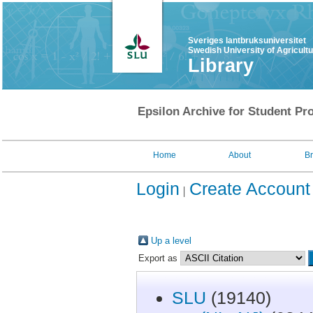
Sveriges lantbruksuniversitet
Swedish University of Agricult
Library
Epsilon Archive for Student Pro
Home
About
B
Login
Create Account
Up a level
Export as
SLU
(19140)