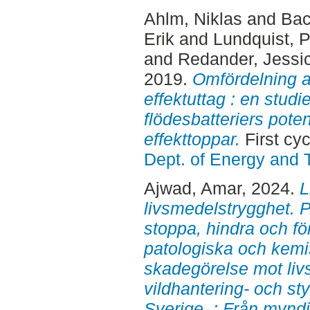
Ahlm, Niklas
and
Bac
Erik
and
Lundquist, P
and
Redander, Jessi
2019.
Omfördelning a
effektuttag : en stud
flödesbatteriers poten
effekttoppar.
First cy
Dept. of Energy and 
Ajwad, Amar
, 2024.
L
livsmedelstrygghet. Pr
stoppa, hindra och fö
patologiska och kem
skadegörelse mot livs
vildhantering- och st
Sverige. : Från myndi