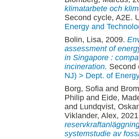
klimatarbete och klim
Second cycle, A2E. 
Energy and Technolo
Bolin, Lisa
, 2009.
Env
assessment of energy
in Singapore : compa
incineration.
Second c
NJ) > Dept. of Energ
Borg, Sofia
and
Brom
Philip
and
Eide, Mad
and
Lundqvist, Oskar
Viklander, Alex
, 2021
reservkraftanläggnin
systemstudie av fossilf