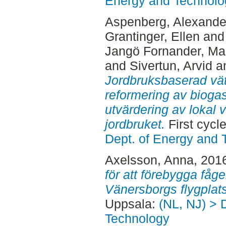
Energy and Technolo
Aspenberg, Alexande
Grantinger, Ellen
an
Jangö Fornander, Mar
and
Sivertun, Arvid
a
Jordbruksbaserad vä
reformering av bioga
utvärdering av lokal
jordbruket.
First cycl
Dept. of Energy and 
Axelsson, Anna
, 201
för att förebygga fågel
Vänersborgs flygplat
Uppsala:
(NL, NJ) > 
Technology