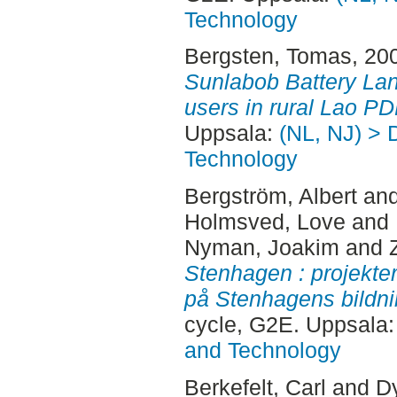
Technology
Bergsten, Tomas
, 20
Sunlabob Battery Lan
users in rural Lao PD
Uppsala:
(NL, NJ) > 
Technology
Bergström, Albert
an
Holmsved, Love
and
Nyman, Joakim
and
Stenhagen : projekter
på Stenhagens bildni
cycle, G2E. Uppsala
and Technology
Berkefelt, Carl
and
Dy