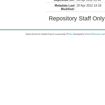
Metadata Last
20 Apr 2012 14:18
Modified:
Repository Staff Onl
Epsilon Archive for Student Projects is
powored by
EPrints 3
developed by
School of Electronics an