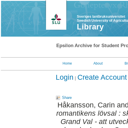
Sveriges lantbruksuniversitet
Swedish University of Agricult
Library
Epsilon Archive for Student Pro
Home
About
B
Login
Create Account
Share
Håkansson, Carin
an
romantikens lövsal : 
Grand Val - att utvec