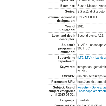
Supervisor:
Gustavsson, Roland
Examiner:
Busse Nielsen, Ande
Series:
Självständigt arbete
Volume/Sequential
UNSPECIFIED
designation:
Year of
2011
Publication:
Level and depth
Second cycle, A2E
descriptor:
Student's
YLARK Landscape Arc
programme
300 HEC
affiliation:
Supervising
(LTJ, LTV) > Landsca
department:
Keywords:
integration, gestalt
viltvård
URN:NBN:
urn:nbn:se:slu:epsilo
Permanent URL:
http://urn.kb.se/reso
Subject. Use of
Forestry - General a
subject categories
Landscape architect
until 2023-04-30.:
Language:
Swedish
Deposited On:
04 Apr 2011 05:46