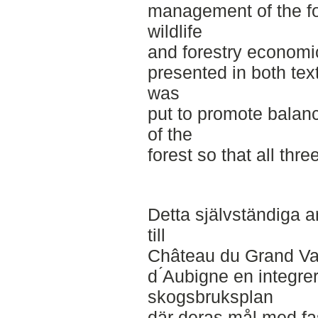
management of the fo
wildlife
and forestry economic
presented in both tex
was
put to promote balan
of the
forest so that all thr
Detta självständiga ar
till
Château du Grand Val
d ́Aubigne en integre
skogsbruksplan
där deras mål med f