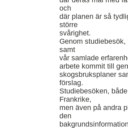
och
där planen är så tydli
större
svårighet.
Genom studiebesök, fä
samt
vår samlade erfarenhe
arbete kommit till ge
skogsbruksplaner sam
förslag.
Studiebesöken, både 
Frankrike,
men även på andra pl
den
bakgrundsinformation