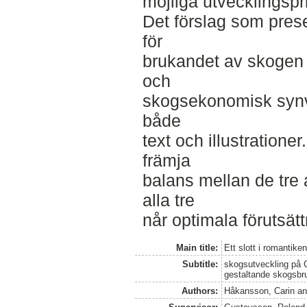
möjliga utvecklingspr
Det förslag som prese
för
brukandet av skogen 
och
skogsekonomisk synvi
både
text och illustrationer
främja
balans mellan de tre
alla tre
når optimala förutsätt
Main title:
Ett slott i romantike
Subtitle:
skogsutveckling på C
gestaltande skogsbr
Authors:
Håkansson, Carin
a