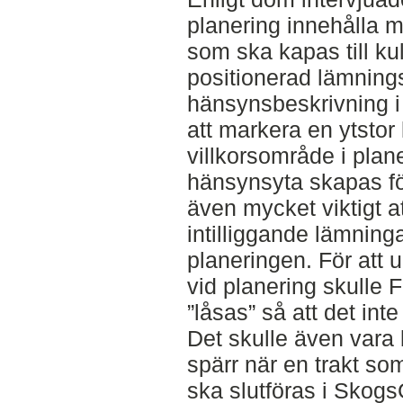
planering innehålla ma
som ska kapas till kul
positionerad lämnin
hänsynsbeskrivning i t
att markera en ytstor 
villkorsområde i plan
hänsynsyta skapas fö
även mycket viktigt a
intilliggande lämning
planeringen. För att 
vid planering skulle
”låsas” så att det inte
Det skulle även vara 
spärr när en trakt so
ska slutföras i SkogsG