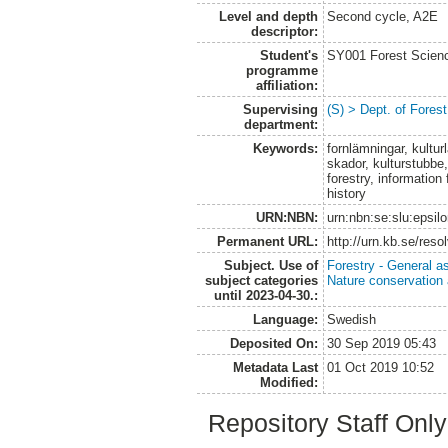
Level and depth
Second cycle, A2E
descriptor:
Student's
SY001 Forest Scien
programme
affiliation:
Supervising
(S) > Dept. of Fore
department:
Keywords:
fornlämningar, kultur
skador, kulturstubbe,
forestry, information
history
URN:NBN:
urn:nbn:se:slu:epsil
Permanent URL:
http://urn.kb.se/res
Subject. Use of
Forestry - General a
subject categories
Nature conservation
until 2023-04-30.:
Language:
Swedish
Deposited On:
30 Sep 2019 05:43
Metadata Last
01 Oct 2019 10:52
Modified:
Repository Staff Onl