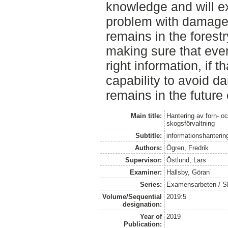
knowledge and will ex
problem with damages
remains in the forestr
making sure that eve
right information, if 
capability to avoid d
remains in the future 
Main title:
Hantering av forn- o
skogsförvaltning
Subtitle:
informationshantering
Authors:
Ögren, Fredrik
Supervisor:
Östlund, Lars
Examiner:
Hallsby, Göran
Series:
Examensarbeten / SLU
Volume/Sequential
2019:5
designation:
Year of
2019
Publication: