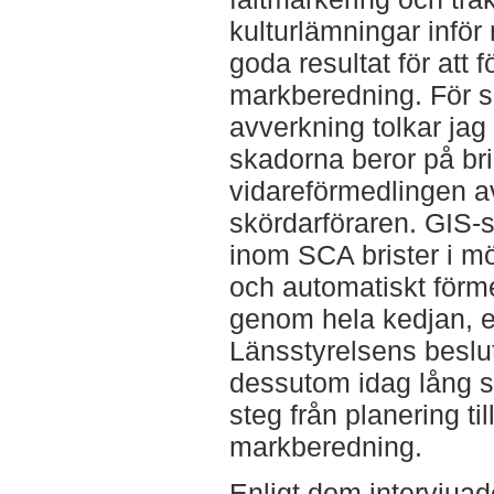
kulturlämningar inför
goda resultat för att
markberedning. För 
avverkning tolkar jag u
skadorna beror på bris
vidareförmedlingen av
skördarföraren. GIS
inom SCA brister i m
och automatiskt förme
genom hela kedjan, ex
Länsstyrelsens beslut
dessutom idag lång set
steg från planering ti
markberedning.
Enligt dom intervjua