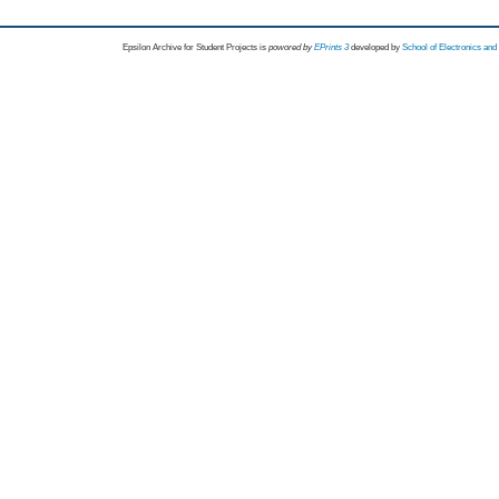
Epsilon Archive for Student Projects is
powored by
EPrints 3
developed by
School of Electronics an