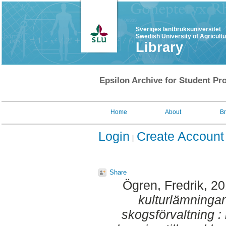
Sveriges lantbruksuniversitet
Swedish University of Agricult
Library
Epsilon Archive for Student Pro
Home
About
B
Login
Create Account
Share
Ögren, Fredrik
, 2
kulturlämninga
skogsförvaltning :