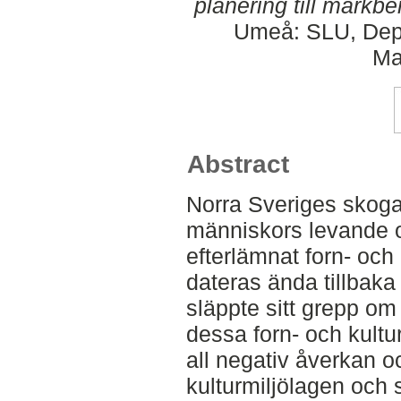
planering till markbe
Umeå: SLU, Dept
Ma
Abstract
Norra Sveriges skogar
människors levande 
efterlämnat forn- oc
dateras ända tillbaka 
släppte sitt grepp om
dessa forn- och kult
all negativ åverkan 
kulturmiljölagen och