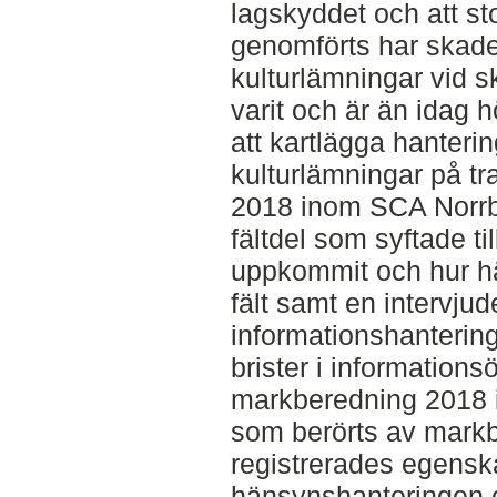
lagskyddet och att st
genomförts har skade
kulturlämningar vid 
varit och är än idag 
att kartlägga hanteri
kulturlämningar på t
2018 inom SCA Norrb
fältdel som syftade ti
uppkommit och hur hä
fält samt en intervjude
informationshantering
brister i informations
markberedning 2018 i
som berörts av markb
registrerades egensk
hänsynshanteringen 