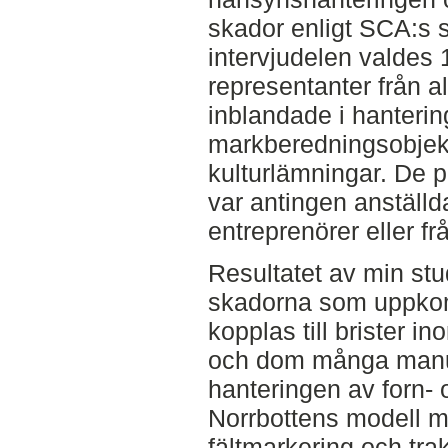
skador enligt SCA:s
intervjudelen valdes 
representanter från al
inblandade i hanteri
markberedningsobjekt
kulturlämningar. De 
var antingen anställ
entreprenörer eller f
Resultatet av min stud
skadorna som uppkom
kopplas till brister 
och dom många manue
hanteringen av forn-
Norrbottens modell m
fältmarkering och trakt