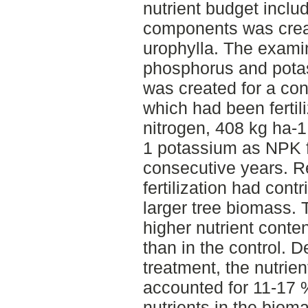
nutrient budget inclu
components was crea
urophylla. The examin
phosphorus and potas
was created for a cont
which had been fertil
nitrogen, 408 kg ha-
1 potassium as NPK fe
consecutive years. R
fertilization had cont
larger tree biomass. 
higher nutrient conten
than in the control. 
treatment, the nutrie
accounted for 11-17 %
nutrients in the biom