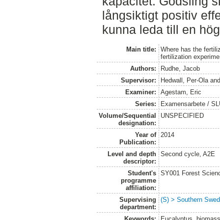
kapacitet. Gödsling 
långsiktigt positiv ef
kunna leda till en hög
Main title:
Where has the fertili
fertilization experim
Authors:
Rudhe, Jacob
Supervisor:
Hedwall, Per-Ola
an
Examiner:
Agestam, Eric
Series:
Examensarbete / SLU
Volume/Sequential
UNSPECIFIED
designation:
Year of
2014
Publication:
Level and depth
Second cycle, A2E
descriptor:
Student's
SY001 Forest Scien
programme
affiliation:
Supervising
(S) > Southern Swed
department:
Keywords:
Eucalyptus, biomass,