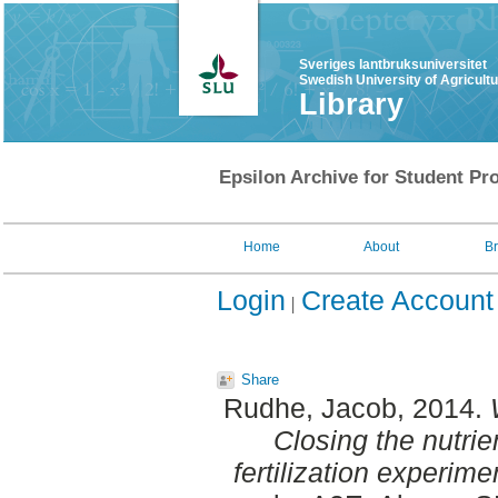
Sveriges lantbruksuniversitet
Swedish University of Agricult
Library
Epsilon Archive for Student Pro
Home
About
B
Login
Create Account
Share
Rudhe, Jacob
, 2014.
Closing the nutrie
fertilization experim