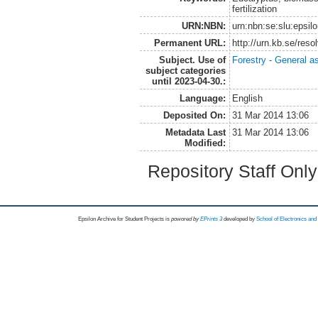
fertilization
URN:NBN:
urn:nbn:se:slu:epsil
Permanent URL:
http://urn.kb.se/res
Subject. Use of
Forestry - General a
subject categories
until 2023-04-30.:
Language:
English
Deposited On:
31 Mar 2014 13:06
Metadata Last
31 Mar 2014 13:06
Modified:
Repository Staff Onl
Epsilon Archive for Student Projects is
powored by
EPrints 3
developed by
School of Electronics an