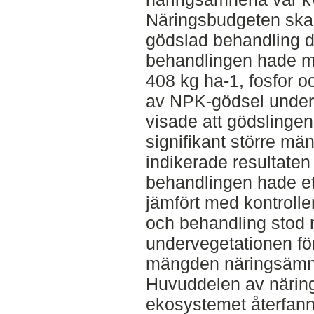
Näringsbudgeten skap
gödslad behandling 
behandlingen hade mo
408 kg ha-1, fosfor o
av NPK-gödsel under 
visade att gödslingen
signifikant större m
indikerade resultaten
behandlingen hade et
jämfört med kontroll
och behandling stod
undervegetationen fö
mängden näringsämn
Huvuddelen av närin
ekosystemet återfann