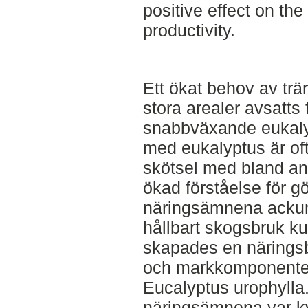
positive effect on the
productivity.
Ett ökat behov av trärå
stora arealer avsatts
snabbväxande eukaly
med eukalyptus är oft
skötsel med bland a
ökad förståelse för g
näringsämnena ackum
hållbart skogsbruk k
skapades en näringsb
och markkomponenter 
Eucalyptus urophylla
näringsämnena var kv