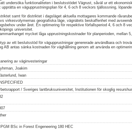
att undersöka funktionaliteten i beslutsstödet Vägrust, såväl ur ett ekonomisk
tt upprätta en vägupprustningsplan för 4, 6 och 8 veckors tjällossning, löpan
triktet samt för distriktet i dagsläget aktuella mottagares kommande råvarub
avs virkesvolymernas geografiska läge, vägnätets beskaffenhet med avseende 
ningsbehov under året. En optimering för respektive förfallsperiod 4, 6 och 8 
köpings universitet.
sammanhanget mycket låga upprustningskostnader för planperioden, mellan 5,
typ av ett beslutsstöd för vägupprustningar genererade användbara och trovär
og AB antas sänka kostnaden för väghållning genom att använda en optimerin
lanering av väginvesteringar
yhrman, Joakim
ästerlund, Iwan
NSPECIFIED
rbetsrapport / Sveriges lantbruksuniversitet, Institutionen för skoglig resursh
82
007
ther
IPGM BSc in Forest Engeneering 180 HEC