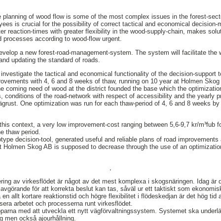
 planning of wood flow is some of the most complex issues in the forest-sec
ees is crucial for the possibility of correct tactical and economical decision
r reaction-times with greater flexibility in the wood-supply-chain, makes solu
d processes according to wood-flow urgent.
evelop a new forest-road-management-system. The system will facilitate the 
and updating the standard of roads.
investigate the tactical and economical functionality of the decision-support 
provements with 4, 6 and 8 weeks of thaw, running on 10 year at Holmen Skog 
e coming need of wood at the district founded the base which the optimizati
, conditions of the road-network with respect of accessibility and the yearly 
ägrust. One optimization was run for each thaw-period of 4, 6 and 8 weeks b
this context, a very low improvement-cost ranging between 5,6-9,7 kr/m³fub fo
he thaw period.
otype decision-tool, generated useful and reliable plans of road improvements 
 Holmen Skog AB is supposed to decrease through the use of an optimization
,
ring av virkesflödet är något av det mest komplexa i skogsnäringen. Idag är
t avgörande för att korrekta beslut kan tas, såväl ur ett taktiskt som ekonomi
 allt kortare reaktionstid och högre flexibilitet i flödeskedjan är det hög tid a
sera arbetet och processerna runt virkesflödet.
oparna med att utveckla ett nytt vägförvaltningssystem. Systemet ska underlä
g men också ajourhållning.