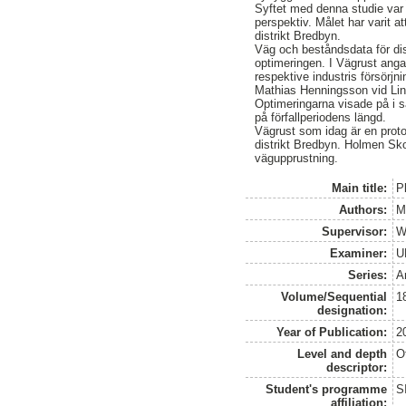
Syftet med denna studie var 
perspektiv. Målet har varit a
distrikt Bredbyn.
Väg och beståndsdata för dis
optimeringen. I Vägrust ang
respektive industris försörj
Mathias Henningsson vid Lin
Optimeringarna visade på i 
på förfallperiodens längd.
Vägrust som idag är en proto
distrikt Bredbyn. Holmen Sk
vägupprustning.
Main title:
P
Authors:
M
Supervisor:
W
Examiner:
U
Series:
A
Volume/Sequential
1
designation:
Year of Publication:
2
Level and depth
O
descriptor:
Student's programme
S
affiliation: