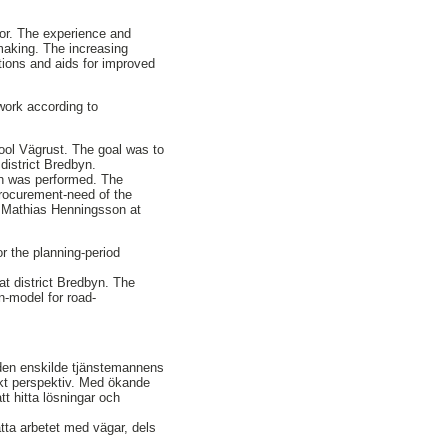
tor. The experience and
-making. The increasing
tions and aids for improved
work according to
tool Vägrust. The goal was to
district Bredbyn.
on was performed. The
procurement-need of the
y Mathias Henningsson at
r the planning-period
at district Bredbyn. The
-model for road-
 den enskilde tjänstemannens
skt perspektiv. Med ökande
tt hitta lösningar och
tta arbetet med vägar, dels