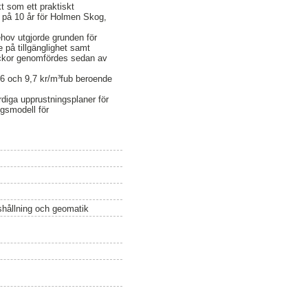
t som ett praktiskt
de på 10 år för Holmen Skog,
ehov utgjorde grunden för
på tillgänglighet samt
veckor genomfördes sedan av
6 och 9,7 kr/m³fub beroende
diga upprustningsplaner för
gsmodell för
ushållning och geomatik