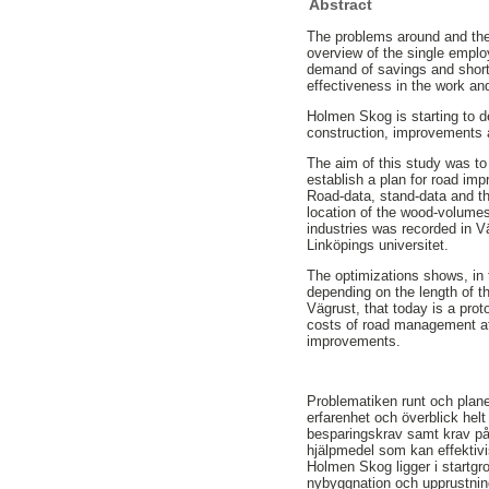
Abstract
The problems around and the
overview of the single employ
demand of savings and shorte
effectiveness in the work an
Holmen Skog is starting to d
construction, improvements 
The aim of this study was to 
establish a plan for road im
Road-data, stand-data and th
location of the wood-volumes
industries was recorded in V
Linköpings universitet.
The optimizations shows, in 
depending on the length of t
Vägrust, that today is a prot
costs of road management at
improvements.
Problematiken runt och plane
erfarenhet och överblick hel
besparingskrav samt krav på en
hjälpmedel som kan effektivi
Holmen Skog ligger i startgr
nybyggnation och upprustnin