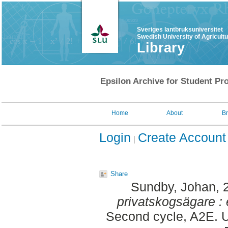
Sveriges lantbruksuniversitet
Swedish University of Agricult
Library
Epsilon Archive for Student Pro
Home
About
B
Login
Create Account
Share
Sundby, Johan
, 
privatskogsägare :
Second cycle, A2E. U