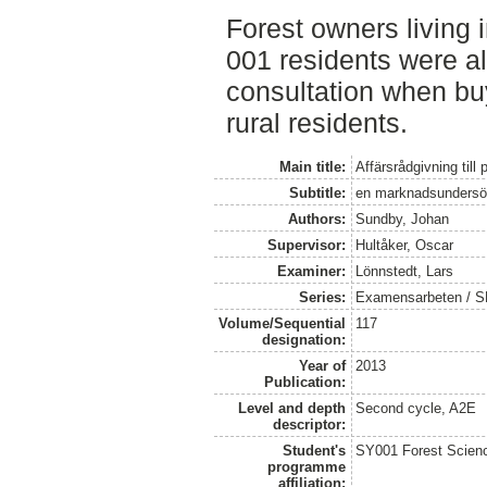
Forest owners living 
001 residents were al
consultation when buy
rural residents.
Main title:
Affärsrådgivning till
Subtitle:
en marknadsundersö
Authors:
Sundby, Johan
Supervisor:
Hultåker, Oscar
Examiner:
Lönnstedt, Lars
Series:
Examensarbeten / SLU
Volume/Sequential
117
designation:
Year of
2013
Publication:
Level and depth
Second cycle, A2E
descriptor:
Student's
SY001 Forest Scien
programme
affiliation: