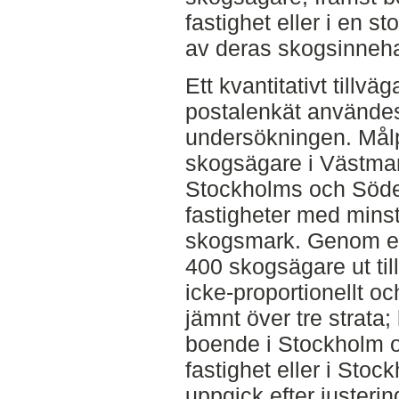
fastighet eller i en s
av deras skogsinneha
Ett kvantitativt tillv
postalenkät användes
undersökningen. Målp
skogsägare i Västma
Stockholms och Söd
fastigheter med minst
skogsmark. Genom ett
400 skogsägare ut till
icke-proportionellt o
jämnt över tre strata;
boende i Stockholm o
fastighet eller i Sto
uppgick efter justerin