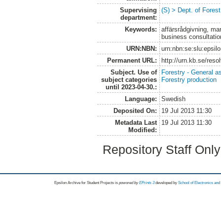
Supervising
(S) > Dept. of Fores
department:
Keywords:
affärsrådgivning, ma
business consultation
URN:NBN:
urn:nbn:se:slu:epsil
Permanent URL:
http://urn.kb.se/res
Subject. Use of
Forestry - General a
subject categories
Forestry production
until 2023-04-30.:
Language:
Swedish
Deposited On:
19 Jul 2013 11:30
Metadata Last
19 Jul 2013 11:30
Modified:
Repository Staff Onl
Epsilon Archive for Student Projects is
powored by
EPrints 3
developed by
School of Electronics an