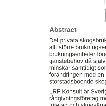
Abstract
Det privata skogsbru
allt större bruknings
brukningsenheter fö
tjänstebehov då själ
minskar samtidigt s
förändringen med en a
storstadsboende skog
LRF Konsult är Sveri
rådgivningsföretag m
företag och skogsägar