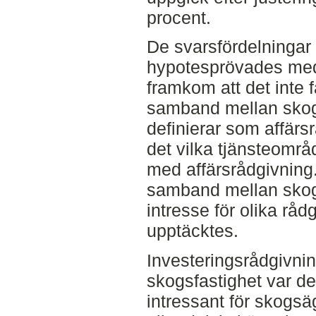
procent.
De svarsfördelninga
hypotesprövades med 
framkom att det inte fa
samband mellan skog
definierar som affär
det vilka tjänsteom
med affärsrådgivning.
samband mellan skog
intresse för olika råd
upptäcktes.
Investeringsrådgivni
skogsfastighet var d
intressant för skogs