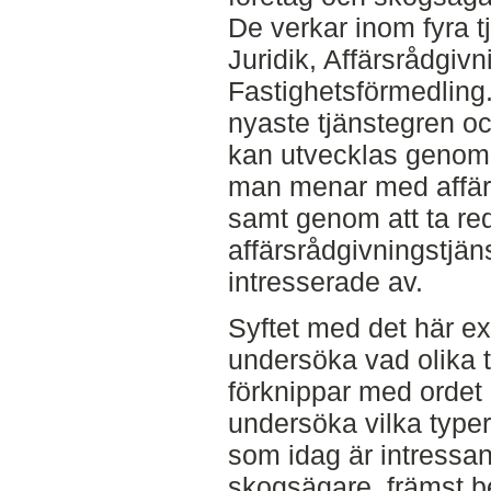
De verkar inom fyra 
Juridik, Affärsrådgiv
Fastighetsförmedling.
nyaste tjänstegren oc
kan utvecklas genom a
man menar med affärs
samt genom att ta red
affärsrådgivningstjä
intresserade av.
Syftet med det här e
undersöka vad olika 
förknippar med ordet 
undersöka vilka typer
som idag är intressant
skogsägare, främst b