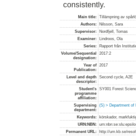
consistently.
Main title:
Tillämpning av spårl
Authors:
Nilsson, Sara
Supervisor:
Nordfjell, Tomas
Examiner:
Lindroos, Ola
Series:
Rapport från Institut
Volume/Sequential
2017:2
designation:
Year of
2017
Publication:
Level and depth
Second cycle, A2E
descriptor:
Student's
SY001 Forest Scien
programme
affiliation:
Supervising
(S) > Department of
department:
Keywords:
körskador, markfuktig
URN:NBN:
urn:nbn:se:slu:epsil
Permanent URL:
http://urn.kb.se/res