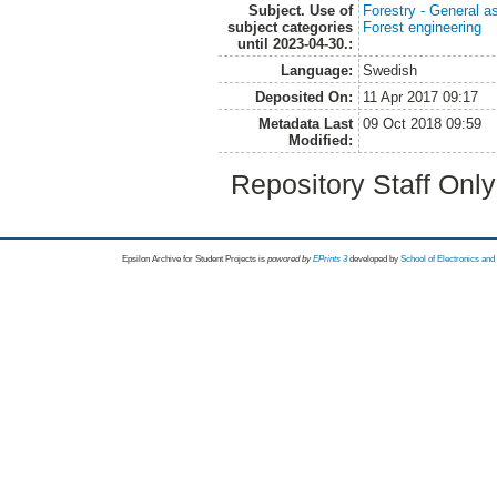
Subject. Use of
Forestry - General a
subject categories
Forest engineering
until 2023-04-30.:
Language:
Swedish
Deposited On:
11 Apr 2017 09:17
Metadata Last
09 Oct 2018 09:59
Modified:
Repository Staff Onl
Epsilon Archive for Student Projects is
powored by
EPrints 3
developed by
School of Electronics an