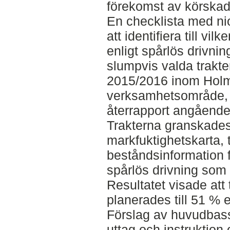
förekomst av körskad
En checklista med nio
att identifiera till vil
enligt spårlös drivnin
slumpvis valda trakte
2015/2016 inom Hol
verksamhetsområde, 
återrapport angående
Trakterna granskade
markfuktighetskarta, t
beståndsinformation f
spårlös drivning som 
Resultatet visade att 
planerades till 51 % e
Förslag av huvudbas
uttag och instruktion