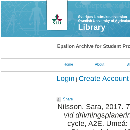
Sveriges lantbruksuniversitet
Swedish University of Agricult
Library
Epsilon Archive for Student Pro
Home
About
B
Login
Create Account
Share
Nilsson, Sara
, 2017.
T
vid drivningsplaner
cycle, A2E. Umeå: 